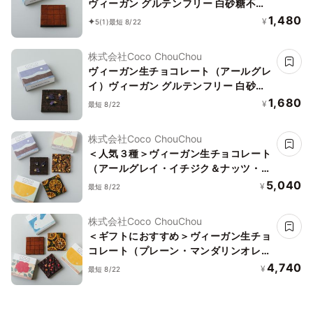
ヴィーガン グルテンフリー 白砂糖不使
用
1,480
¥
5
(1)
最短 8/22
株式会社Coco ChouChou
ヴィーガン生チョコレート（アールグレ
イ）ヴィーガン グルテンフリー 白砂糖
不使用
1,680
¥
最短 8/22
株式会社Coco ChouChou
＜人気３種＞ヴィーガン生チョコレート
（アールグレイ・イチジク＆ナッツ・マ
ンダリンオレンジ）ヴィーガン グルテ
5,040
¥
最短 8/22
ンフリー 白砂糖不使用
株式会社Coco ChouChou
＜ギフトにおすすめ＞ヴィーガン生チョ
コレート（プレーン・マンダリンオレン
ジ・ラズベリー＆ローズ）ヴィーガン
4,740
¥
最短 8/22
グルテンフリー 白砂糖不使用