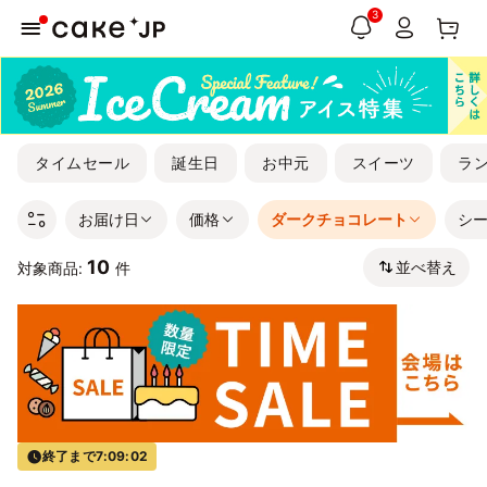
3
タイムセール
誕生日
お中元
スイーツ
ラ
お届け日
価格
ダークチョコレート
シ
10
並べ替え
対象商品:
件
終了まで
7:09:01