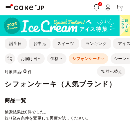
3
誕生日
お中元
スイーツ
ランキング
アイ
お届け日
価格
シフォンケーキ
シーン
0
並べ替え
対象商品:
件
シフォンケーキ（人気ブランド）
商品一覧
検索結果は0件でした。
絞り込み条件を変更して再度お試しください。