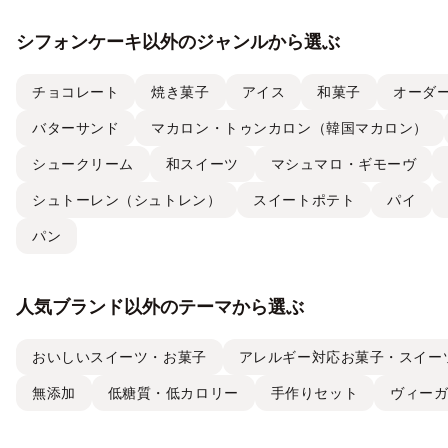
シフォンケーキ以外のジャンルから選ぶ
チョコレート
焼き菓子
アイス
和菓子
オーダ
バターサンド
マカロン・トゥンカロン（韓国マカロン）
シュークリーム
和スイーツ
マシュマロ・ギモーヴ
シュトーレン（シュトレン）
スイートポテト
パイ
パン
人気ブランド以外のテーマから選ぶ
おいしいスイーツ・お菓子
アレルギー対応お菓子・スイー
無添加
低糖質・低カロリー
手作りセット
ヴィー