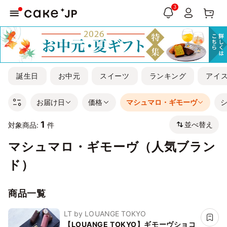
3
誕生日
お中元
スイーツ
ランキング
アイ
お届け日
価格
マシュマロ・ギモーヴ
1
並べ替え
対象商品:
件
マシュマロ・ギモーヴ（人気ブラン
ド）
商品一覧
LT by LOUANGE TOKYO
【LOUANGE TOKYO】ギモーヴショコ