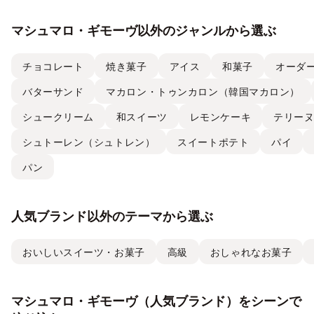
マシュマロ・ギモーヴ以外のジャンルから選ぶ
チョコレート
焼き菓子
アイス
和菓子
オーダ
バターサンド
マカロン・トゥンカロン（韓国マカロン）
シュークリーム
和スイーツ
レモンケーキ
テリー
シュトーレン（シュトレン）
スイートポテト
パイ
パン
人気ブランド以外のテーマから選ぶ
おいしいスイーツ・お菓子
高級
おしゃれなお菓子
マシュマロ・ギモーヴ（人気ブランド）をシーンで