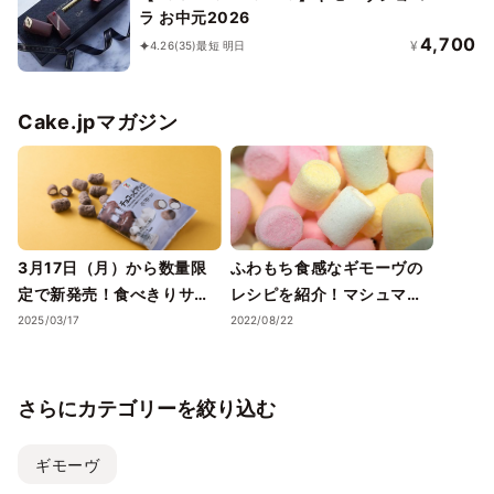
ラ お中元2026
4,700
¥
4.26
(35)
最短 明日
Cake.jpマガジン
3月17日（月）から数量限
ふわもち食感なギモーヴの
定で新発売！食べきりサイ
レシピを紹介！マシュマロ
ズ&絶妙食感が魅力の「セブ
との違いも解説
2025/03/17
2022/08/22
ンプレミアム チョコっと
マシュマロ」
さらにカテゴリーを絞り込む
ギモーヴ