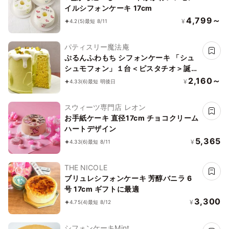
イルシフォンケーキ 17cm
4,799～
¥
4.2
(5)
最短 8/11
パティスリー魔法庵
ぷるんふわもち シフォンケーキ 「シュ
シュモフォン」１台＜ピスタチオ＞誕生
日 デコレーションケーキ
2,160～
¥
4.33
(6)
最短 明後日
スウィーツ専門店 レオン
お手紙ケーキ 直径17cm チョコクリーム
ハートデザイン
5,365
¥
4.33
(6)
最短 8/11
THE NICOLE
ブリュレシフォンケーキ 芳醇バニラ 6
号 17cm ギフトに最適
3,300
¥
4.75
(4)
最短 8/12
シフォンケーキMint