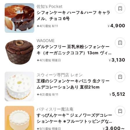
佐知's Pocket
シフォンケーキ ハーフ＆ハーフ キャラ
メル、チョコ 6号
4,900
¥
4
(1)
最短 8/11
WAGOME
グルテンフリー 豆乳米粉シフォンケー
キ（オーガニックココア）13cm ヴィー
ガン アレルギー対応 小麦なし 卵なし 乳
3,130
¥
4
(1)
最短 明後日
なし《ヴィーガンスイーツ》
スウィーツ専門店 レオン
王様のシフォンケーキバニラ 生クリー
ムデコレーションあり 直径21cm
5,512
¥
4
(2)
最短 8/11
パティスリー魔法庵
すっぴんケーキ™️ ジェノワーズデコレー
ションケーキ ※フルーツトッピングなし
5号サイズ【冷凍便】
3,600～
¥
5
(1)
最短 明後日