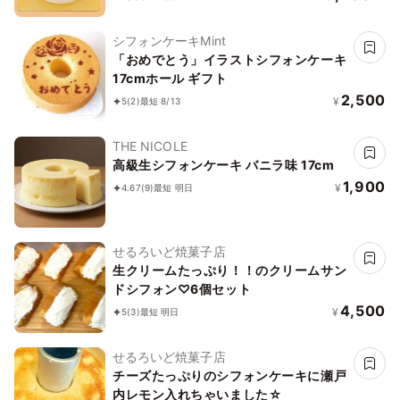
シフォンケーキMint
「おめでとう」イラストシフォンケーキ
17cmホール ギフト
2,500
¥
5
(2)
最短 8/13
THE NICOLE
高級生シフォンケーキ バニラ味 17cm
1,900
¥
4.67
(9)
最短 明日
せるろいど焼菓子店
生クリームたっぷり！！のクリームサン
ドシフォン♡6個セット
4,500
¥
5
(3)
最短 明日
せるろいど焼菓子店
チーズたっぷりのシフォンケーキに瀬戸
内レモン入れちゃいました☆