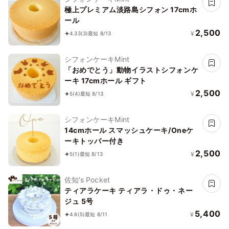
極上プレミアム淡路島シフォン 17cmホ
ール
2,500
¥
4.33
(3)
最短 8/13
シフォンケーキMint
「おめでとう」動物イラストシフォンケ
ーキ 17cmホール ギフト
2,500
¥
5
(4)
最短 8/13
シフォンケーキMint
14cmホール スマッシュケーキ/Oneケ
ーキトッパー付き
2,500
¥
5
(1)
最短 8/13
佐知's Pocket
ティアラケーキ ティアラ・ドゥ・ネー
ジュ 5号
5,400
¥
4.6
(5)
最短 8/11