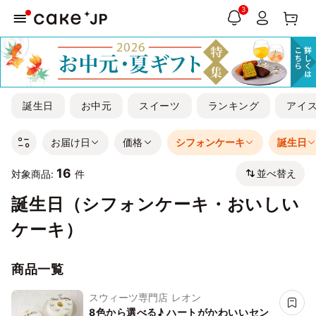
3
誕生日
お中元
スイーツ
ランキング
アイ
お届け日
価格
シフォンケーキ
誕生日
16
並べ替え
対象商品:
件
誕生日（シフォンケーキ・おいしい
ケーキ）
商品一覧
スウィーツ専門店 レオン
8色から選べる♪ ハートがかわいいセン