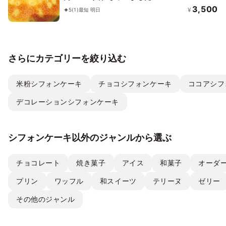
3,500
¥
5
(1)
最短 明日
さらにカテゴリーを絞り込む
米粉シフォンケーキ
チョコシフォンケーキ
ココアシフ
デコレーションシフォンケーキ
シフォンケーキ以外のジャンルから選ぶ
チョコレート
焼き菓子
アイス
和菓子
オーダ
プリン
ワッフル
和スイーツ
テリーヌ
ゼリー
その他のジャンル