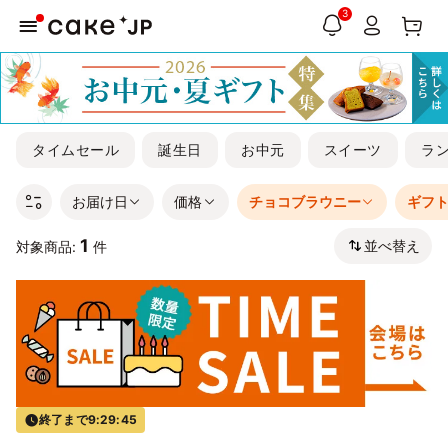
3
タイムセール
誕生日
お中元
スイーツ
ラ
お届け日
価格
チョコブラウニー
ギフ
1
並べ替え
対象商品:
件
終了まで
9:29:45