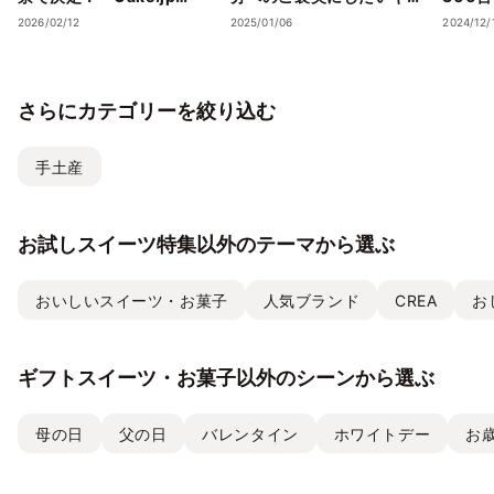
Award 2026」受賞店舗を
トスイーツ・ケーキ”5選
スイー
2026/02/12
2025/01/06
2024/12/
発表― 心の温度が上がる誕
を、Cake.jpでお取り寄せ
気フレ
生日ケーキ・ギフトスイー
ストラ
ツの名店が集結 ―
チーズケ
さらにカテゴリーを絞り込む
て取り
手土産
お試しスイーツ特集以外のテーマから選ぶ
おいしいスイーツ・お菓子
人気ブランド
CREA
お
ギフトスイーツ・お菓子以外のシーンから選ぶ
母の日
父の日
バレンタイン
ホワイトデー
お