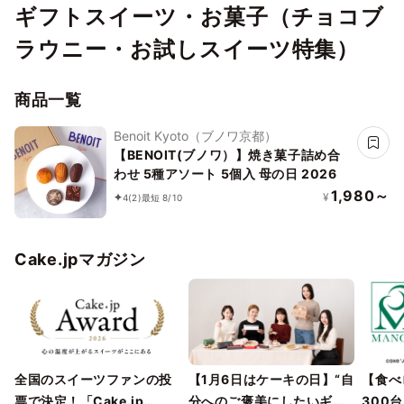
ギフトスイーツ・お菓子（チョコブ
ラウニー・お試しスイーツ特集）
商品一覧
Benoit Kyoto（ブノワ京都）
【BENOIT(ブノワ）】焼き菓子詰め合
わせ 5種アソート 5個入 母の日 2026
1,980～
¥
4
(2)
最短 8/10
Cake.jpマガジン
全国のスイーツファンの投
【1月6日はケーキの日】“自
【食べ
票で決定！「Cake.jp
分へのご褒美にしたいギフ
300