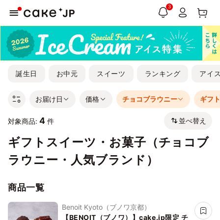
3
誕生日
お中元
スイーツ
ランキング
アイ
お届け日
価格
チョコブラウニー
ギフ
4
並べ替え
対象商品:
件
ギフトスイーツ・お菓子（チョコブ
ラウニー・人気ブランド）
商品一覧
Benoit Kyoto（ブノワ京都）
【BENOIT（ブノワ）】cake.jp限定 チ