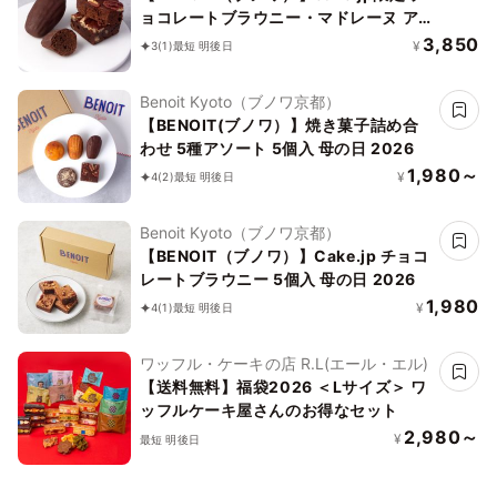
ョコレートブラウニー・マドレーヌ ア
ソート 10個入
3,850
¥
3
(1)
最短 明後日
Benoit Kyoto（ブノワ京都）
【BENOIT(ブノワ）】焼き菓子詰め合
わせ 5種アソート 5個入 母の日 2026
1,980～
¥
4
(2)
最短 明後日
Benoit Kyoto（ブノワ京都）
【BENOIT（ブノワ）】Cake.jp チョコ
レートブラウニー 5個入 母の日 2026
1,980
¥
4
(1)
最短 明後日
ワッフル・ケーキの店 R.L(エール・エル)
【送料無料】福袋2026 ＜Lサイズ＞ ワ
ッフルケーキ屋さんのお得なセット
2,980～
¥
最短 明後日