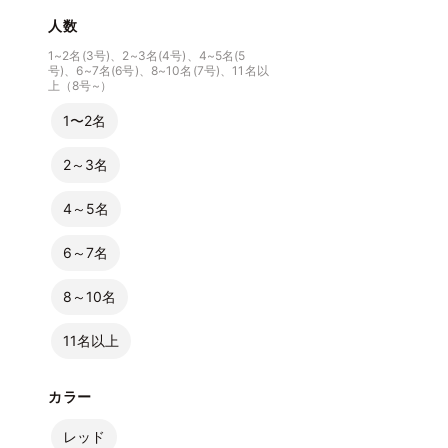
人数
1~2名(3号)、2~3名(4号)、4~5名(5
号)、6~7名(6号)、8~10名(7号)、11名以
上（8号~）
1〜2名
2～3名
4～5名
6～7名
8～10名
11名以上
カラー
レッド