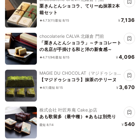
栗きんとんショコラ、てりーぬ抹茶2本
箱セット
7,136
¥
4.73
(11)
最短 8/15
chocolaterie CALVA 北鎌倉 門前
「栗きんとんショコラ」～チョコレート
の名店が手掛ける和と洋の新食感～
4,096
¥
4.71
(94)
最短 8/15
MAGIE DU CHOCOLAT（マジドゥショコ
ラ）
【マジドゥショコラ】抹茶のテリーヌ
3,670
¥
4
(1)
最短 8/15
株式会社 叶匠寿庵 Cake.jp店
あも歌留多（最中種）※あもは別売り
540
¥
最短 8/14