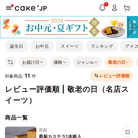
3
誕生日
お中元
スイーツ
ランキング
アイ
お届け日
価格
ジャンル
敬老の日
11
レビュー評価順
対象商品:
件
レビュー評価順 | 敬老の日（名店ス
イーツ）
商品一覧
黒船
黒船カステラ1本箱入