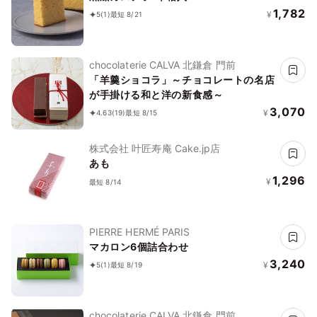
1,782
¥
5
(1)
最短 8/21
chocolaterie CALVA 北鎌倉 門前
「羊羹ショコラ」～チョコレートの名店
が手掛ける和と洋の新食感～
3,070
¥
4.63
(19)
最短 8/15
株式会社 叶匠寿庵 Cake.jp店
あも
1,296
¥
最短 8/14
PIERRE HERMÉ PARIS
マカロン6個詰合わせ
3,240
¥
5
(1)
最短 8/19
chocolaterie CALVA 北鎌倉 門前