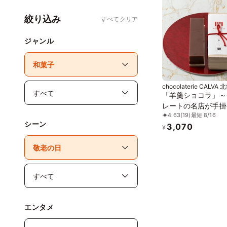
絞り込み
すべてクリア
ジャンル
chocolaterie CALVA
前
「羊羹ショコラ」～
レートの名店が手掛
4.63
(19)
最短 8/16
と洋の新食感～
シーン
3,070
¥
エンタメ