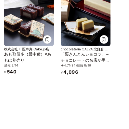
株式会社 叶匠寿庵 Cake.jp店
chocolaterie CALVA 北鎌倉 門
前
あも歌留多（最中種）※あ
「栗きんとんショコラ」～
もは別売り
チョコレートの名店が手掛
最短 8/14
4.71
(94)
最短 8/16
ける和と洋の新食感～
540
4,096
¥
¥