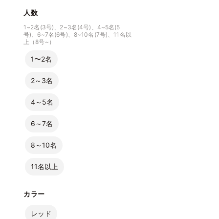
人数
1~2名(3号)、2~3名(4号)、4~5名(5
号)、6~7名(6号)、8~10名(7号)、11名以
上（8号~）
1〜2名
2～3名
4～5名
6～7名
8～10名
11名以上
カラー
レッド