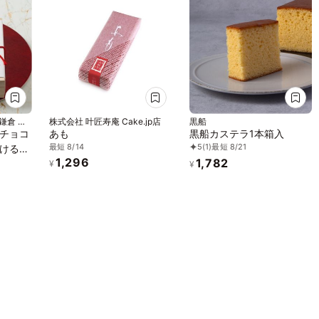
 北鎌倉 門
株式会社 叶匠寿庵 Cake.jp店
黒船
チョコ
あも
黒船カステラ1本箱入
最短 8/14
5
(1)
最短 8/21
ける和
1,296
1,782
¥
¥