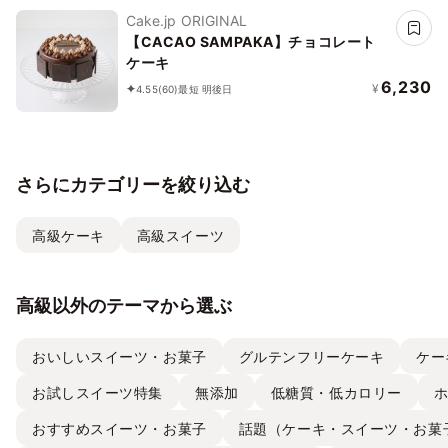
Cake.jp ORIGINAL
【CACAO SAMPAKA】チョコレート
ケーキ
6,230
¥
4.55
(60)
最短 明後日
さらにカテゴリーを絞り込む
高級ケーキ
高級スイーツ
高級以外のテーマから選ぶ
おいしいスイーツ・お菓子
グルテンフリーケーキ
ケー
お試しスイーツ特集
無添加
低糖質・低カロリー
おすすめスイーツ・お菓子
話題（ケーキ・スイーツ・お菓