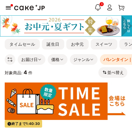
3
タイムセール
誕生日
お中元
スイーツ
ラ
お届け日
価格
ジャンル
バレンタイン
4
並べ替え
対象商品:
件
終了まで
1:40:30