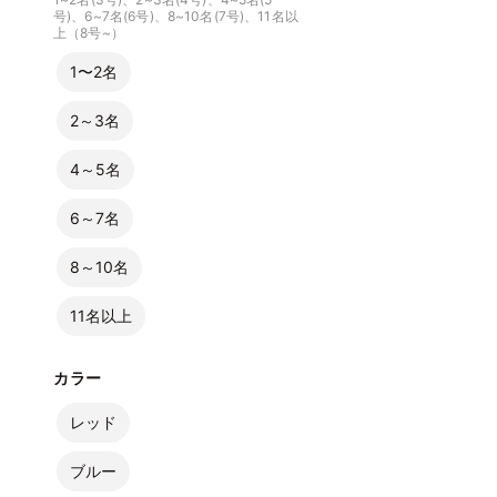
号)、6~7名(6号)、8~10名(7号)、11名以
上（8号~）
1〜2名
2～3名
4～5名
6～7名
8～10名
11名以上
カラー
レッド
ブルー