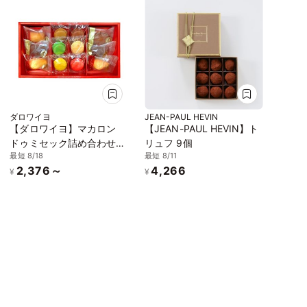
ダロワイヨ
JEAN-PAUL HEVIN
【ダロワイヨ】マカロン
【JEAN-PAUL HEVIN】ト
ドゥミセック詰め合わせ
リュフ 9個
最短 8/18
最短 8/11
（中）
2,376～
4,266
¥
¥