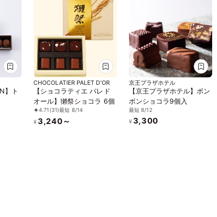
CHOCOLATIER PALET D'OR
京王プラザホテル
VIN】ト
【ショコラティエ パレド
【京王プラザホテル】ボン
オール】獺祭ショコラ 6個
ボンショコラ9個入
最短 8/12
4.71
(31)
最短 8/14
3,300
3,240～
¥
¥