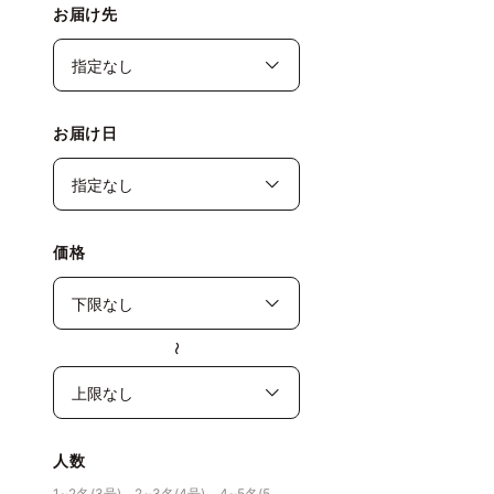
お届け先
お届け日
価格
〜
人数
1~2名(3号)、2~3名(4号)、4~5名(5