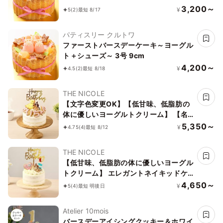
3,200～
¥
5
(2)
最短 8/17
パティスリー クルトワ
ファーストバースデーケーキ～ヨーグル
ト＋シューズ～ 3号 9cm
4,200～
¥
4.5
(2)
最短 8/18
THE NICOLE
【文字色変更OK】【低甘味、低脂肪の
体に優しいヨーグルトクリーム】 【名
前付き】 エレガントネイキッドケーキ
5,350～
¥
4.75
(4)
最短 8/12
選べるアイシングクッキー ファースト
バースデー 4号 12cm スマッシュケーキ
THE NICOLE
としても最適！
【低甘味、低脂肪の体に優しいヨーグル
トクリーム】 エレガントネイキッドケ
ーキ 選べるアイシングクッキー ファー
4,650～
¥
5
(4)
最短 明後日
ストバースデー 4号 12cm スマッシュケ
ーキとしても最適！
Atelier 10mois
バースデーアイシングクッキー＆ホワイ