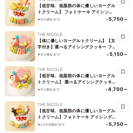
【低甘味、低脂肪の体に優しいヨーグル
トクリーム】 フォトケーキ アイシング
クッキー写真ケーキ ファーストバース
5,750～
¥
5
(3)
最短 8/12
デー（ひよこ） 3号 9cm
THE NICOLE
【体に優しいヨーグルトクリーム】【文
字付き】選べるアイシングクッキー フ
ァーストバースデー 爽やかで脂肪分も
5,150～
¥
5
(3)
最短 8/12
抑えて体に優しい商品に仕上がりました
3号 9cm
THE NICOLE
【低甘味、低脂肪の体に優しいヨーグル
トクリーム】 選べるアイシングクッキ
ー ファーストバースデー 爽やかで脂肪
4,700～
¥
5
(1)
最短 8/12
分も抑えて体に優しい商品に仕上がりま
した 3号 9cm
THE NICOLE
【低甘味、低脂肪の体に優しいヨーグル
トクリーム】フォトケーキ アイシング
クッキー写真ケーキ ファーストバース
5,750～
¥
2.33
(3)
最短 8/12
デー（くま） 3号 9cm