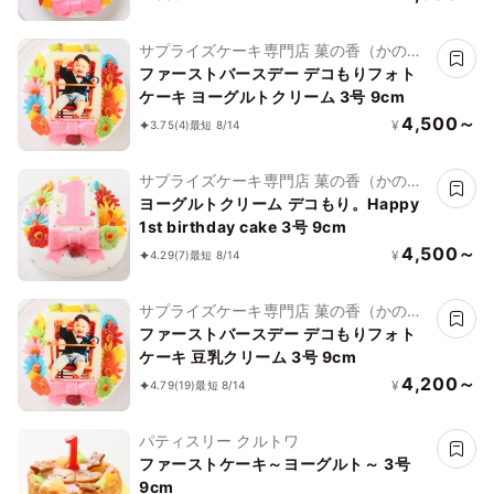
サプライズケーキ専門店 菓の香（かの
か）
ファーストバースデー デコもりフォト
ケーキ ヨーグルトクリーム 3号 9cm
4,500～
¥
3.75
(4)
最短 8/14
サプライズケーキ専門店 菓の香（かの
か）
ヨーグルトクリーム デコもり。Happy
1st birthday cake 3号 9cm
4,500～
¥
4.29
(7)
最短 8/14
サプライズケーキ専門店 菓の香（かの
か）
ファーストバースデー デコもりフォト
ケーキ 豆乳クリーム 3号 9cm
4,200～
¥
4.79
(19)
最短 8/14
パティスリー クルトワ
ファーストケーキ～ヨーグルト～ 3号
9cm