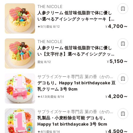
THE NICOLE
人参クリーム 低甘味低脂肪で体に優し
い選べるアイシングクッキーケーキ【当
日配送OK】ファーストバースデー 3号
4,700～
¥
5
(1)
最短 8/12
9cm
THE NICOLE
人参クリーム 低甘味低脂肪で体に優し
い【文字付き】選べるアイシングクッキ
ーケーキ ファーストバースデー 3号
5,150～
¥
最短 8/12
9cm
サプライズケーキ専門店 菓の香（かの
か）
デコもり。Happy 1st birthdaycake 豆
乳クリーム 3号 9cm
4,200～
¥
4.13
(8)
最短 8/14
サプライズケーキ専門店 菓の香（かの
か）
乳製品・小麦粉除去可能 デコもり。
Happy 1st birthdaycake 3号 9cm
4,500～
¥
4
(1)
最短 8/14