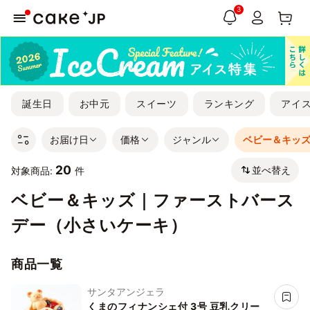
3
誕生日
お中元
スイーツ
ランキング
アイ
お届け日
価格
ジャンル
ベビー＆キッ
20
並べ替え
対象商品:
件
ベビー＆キッズ｜ファーストバース
デー（小さいケーキ）
商品一覧
サンタアンジェラ
くまのフィナンシェ付 3号 豆乳クリー