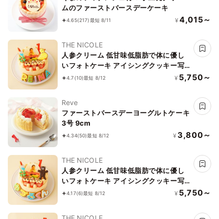
ムのファーストバースデーケーキ
4,015～
¥
4.65
(217)
最短 8/11
THE NICOLE
人参クリーム 低甘味低脂肪で体に優し
いフォトケーキ アイシングクッキー写
真ケーキ ファーストバースデー（ひよ
5,750～
¥
4.7
(10)
最短 8/12
こ） 3号 9cm
Reve
ファーストバースデーヨーグルトケーキ
3号 9cm
3,800～
¥
4.34
(50)
最短 8/12
THE NICOLE
人参クリーム 低甘味低脂肪で体に優し
いフォトケーキ アイシングクッキー写
真ケーキ ファーストバースデー（ク
5,750～
¥
4.17
(6)
最短 8/12
マ） 3号 9cm
THE NICOLE