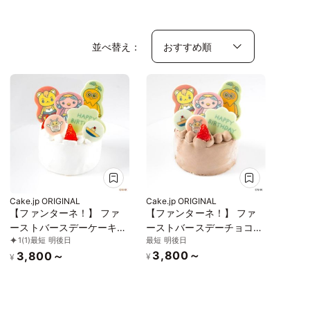
並べ替え：
Cake.jp ORIGINAL
Cake.jp ORIGINAL
【ファンターネ！】 ファ
【ファンターネ！】 ファ
ーストバースデーケーキ
ーストバースデーチョコレ
最短 明後日
1
(1)
最短 明後日
≪3号≫
ートケーキ≪3号≫
3,800～
3,800～
¥
¥