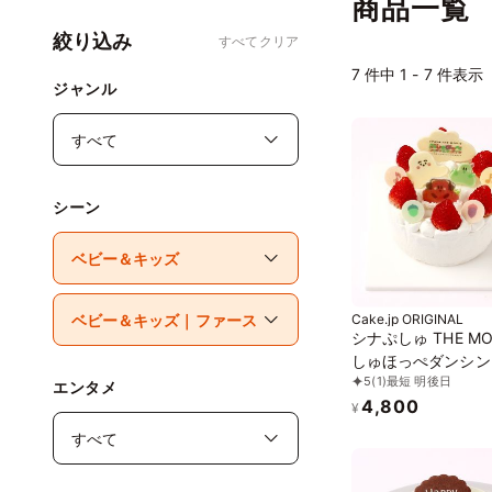
商品一覧
絞り込み
すべてクリア
7
件中 1 - 7 件表示
ジャンル
シーン
Cake.jp ORIGINAL
シナぷしゅ THE MO
しゅほっぺダンシン
5
(1)
最短 明後日
PARTYケーキ【※
エンタメ
4,800
ー非対応：原材料の
¥
に、小麦・卵・乳成
豆を含む】