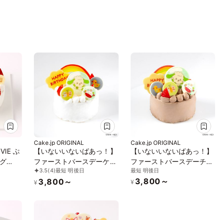
Cake.jp ORIGINAL
Cake.jp ORIGINAL
VIE ぷ
【いないいないばあっ！】
【いないいないばあっ！】
グ
ファーストバースデーケー
ファーストバースデーチョ
最短 明後日
3.5
(4)
最短 明後日
アレルギ
キ≪3号≫
コレートケーキ≪3号≫
3,800～
3,800～
一部
¥
¥
分・大