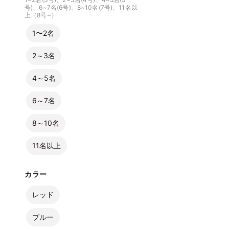
号)、6~7名(6号)、8~10名(7号)、11名以
上（8号~）
1〜2名
2～3名
4～5名
6～7名
8～10名
11名以上
カラー
レッド
ブルー