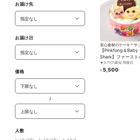
お届け先
お届け日
安心食材のケーキ＊サ
ペル
【Pinkfong＆Baby
Shark】ファース
3.71
(7)
最短 明後日
デーケーキ
5,500
¥
価格
〜
人数
1~2名(3号)、2~3名(4号)、4~5名(5