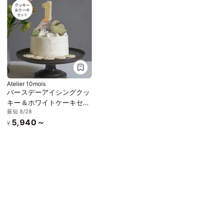
Atelier 10mois
バースデーアイシングクッ
キー＆ホワイトケーキセッ
最短 8/28
ト 恐竜 3号 9cm ◎ / 名入
5,940～
れ バースデーケーキ スマ
¥
ッシュケーキ アニバーサ
リー 1歳