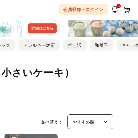
3
会員登録・ログイン
キッズ
アレルギー対応
推し活
和菓子
キャラ
（小さいケーキ）
並べ替え：