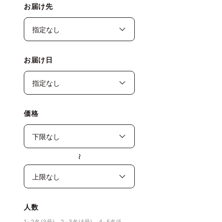
お届け先
お届け日
価格
〜
人数
1~2名(3号)、2~3名(4号)、4~5名(5