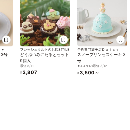
ｓｙ
フレッシュタルトのお店STYLE
予約専門菓子店Ｄａｉｓｙ
 3号
どうぶつみにたるとセット
スノープリンセスケーキ 3
9個入
号
最短 8/11
4.47
(17)
最短 8/12
2,807
3,500～
¥
¥