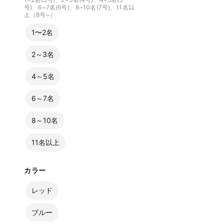
号)、6~7名(6号)、8~10名(7号)、11名以
上（8号~）
1〜2名
2～3名
4～5名
6～7名
8～10名
11名以上
カラー
レッド
ブルー