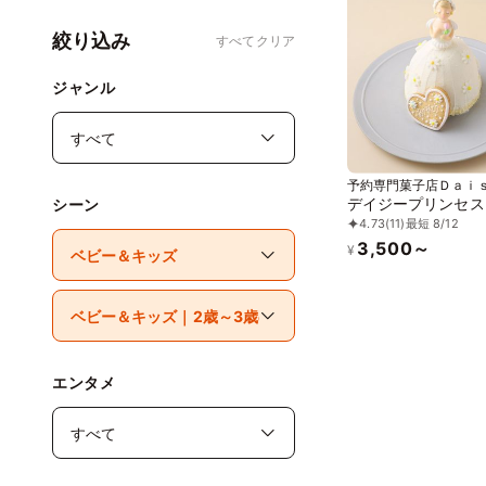
絞り込み
すべてクリア
ジャンル
予約専門菓子店Ｄａｉ
デイジープリンセス
シーン
4.73
(11)
最短 8/12
3,500～
¥
エンタメ