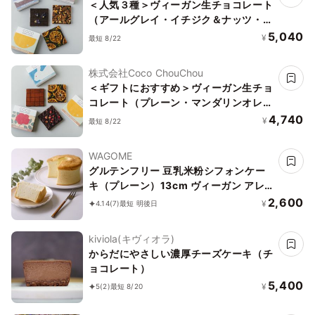
＜人気３種＞ヴィーガン生チョコレート
（アールグレイ・イチジク＆ナッツ・マ
ンダリンオレンジ）ヴィーガン グルテ
5,040
¥
最短 8/22
ンフリー 白砂糖不使用
株式会社Coco ChouChou
＜ギフトにおすすめ＞ヴィーガン生チョ
コレート（プレーン・マンダリンオレン
ジ・ラズベリー＆ローズ）ヴィーガン
4,740
¥
最短 8/22
グルテンフリー 白砂糖不使用
WAGOME
グルテンフリー 豆乳米粉シフォンケー
キ（プレーン）13cm ヴィーガン アレ
ルギー対応 小麦なし 卵なし 乳なし《ヴ
2,600
¥
4.14
(7)
最短 明後日
ィーガンスイーツ》
kiviola(キヴィオラ)
からだにやさしい濃厚チーズケーキ（チ
ョコレート）
5,400
¥
5
(2)
最短 8/20