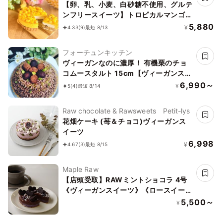
【卵、乳、小麦、白砂糖不使用、グルテ
ンフリースイーツ】トロピカルマンゴー
バナーヌ 5号 15cm ～京豆腐仕立て～
5,880
¥
4.33
(9)
最短 8/13
《ヴィーガン対応スイーツ》
フォーチュンキッチン
ヴィーガンなのに濃厚！ 有機栗のチョ
コムースタルト 15cm【ヴィーガンスイ
ーツ・ヴィーガンケーキ】
6,990～
¥
5
(4)
最短 8/14
Raw chocolate & Rawsweets Petit-lys
花畑ケーキ (苺＆チョコ)ヴィーガンス
イーツ
6,998
¥
4.67
(3)
最短 8/15
Maple Raw
【店頭受取】RAWミントショコラ 4号
《ヴィーガンスイーツ》《ロースイー
ツ》
5,500～
¥