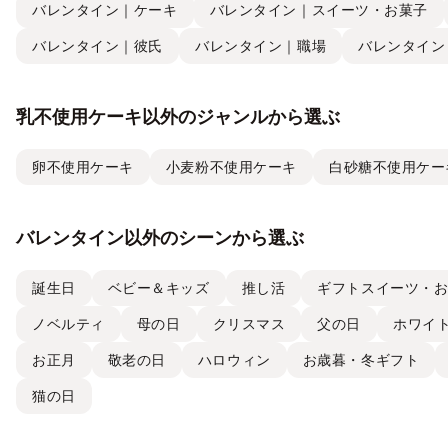
バレンタイン｜ケーキ
バレンタイン｜スイーツ・お菓子
バレンタイン｜彼氏
バレンタイン｜職場
バレンタイン
乳不使用ケーキ以外のジャンルから選ぶ
卵不使用ケーキ
小麦粉不使用ケーキ
白砂糖不使用ケー
バレンタイン以外のシーンから選ぶ
誕生日
ベビー＆キッズ
推し活
ギフトスイーツ・
ノベルティ
母の日
クリスマス
父の日
ホワイ
お正月
敬老の日
ハロウィン
お歳暮・冬ギフト
猫の日