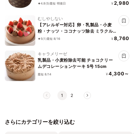
ーガン》《アレルギー対応》《小麦な
2,980
¥
4.8
(5)
最短 明後日
し》《卵なし》《乳なし》《ヴィーガン
スイーツ・ヴィーガンケーキ》
むしやしない
【アレルギー対応】卵・乳製品・小麦
粉・ナッツ・ココナッツ除去 ミラクル
＊ショコラ 6号
8,760
¥
5
(1)
最短 8/16
キャラメリーゼ
乳製品・小麦粉除去可能 チョコクリー
ムデコレーションケーキ 5号 15cm
4,300～
¥
最短 8/14
1
2
さらにカテゴリーを絞り込む