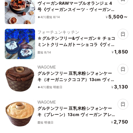
ヴィーガンRAWマーブルオランジェ 4
号《ヴィーガンスイーツ・ヴィーガンケ
ーキ》《ロースイーツ》
5,500～
¥
4
(1)
最短 8/14
フォーチュンキッチン
☆グルテンフリー&ヴィーガン☆ チョコ
ミントクリームガトーショコラ《ヴィー
ガンスイーツ》
1,850
¥
最短 8/14
WAGOME
グルテンフリー 豆乳米粉シフォンケー
キ（オーガニックココア）13cm ヴィー
ガン アレルギー対応 小麦なし 卵なし 乳
3,130
¥
4
(1)
最短 明後日
なし《ヴィーガンスイーツ》
WAGOME
グルテンフリー 豆乳米粉シフォンケー
キ（プレーン）13cm ヴィーガン アレ
ルギー対応 小麦なし 卵なし 乳なし リボ
2,750
¥
最短 明後日
ン有《ヴィーガンスイーツ》