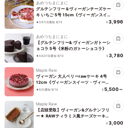
あめつちまにまに
グルテンフリー＆ヴィーガンチーズケー
キ いちご 5号 15cm《ヴィーガンスイー
ツ》
3,996
¥
3.67
(3)
最短 8/13
あめつちまにまに
【グルテンフリー& ヴィーガンガトーシ
ョコラ 5号《米粉のガトーショコラ》
3,780
¥
4.62
(13)
最短 8/13
Maple Raw
ヴィーガン 大人ベリーrawケーキ 4号
12cm《ヴィーガンスイーツ・ヴィーガ
ンケーキ》《ロースイーツ》
5,500～
¥
5
(3)
最短 8/14
Maple Raw
【店頭受取】ヴィーガン&グルテンフリ
ー★ RAWティラミス風チーズケーキ
《ヴィーガンスイーツ》
3,000
¥