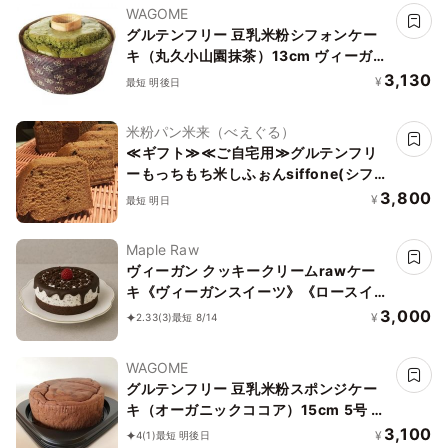
WAGOME
グルテンフリー 豆乳米粉シフォンケー
キ（丸久小山園抹茶）13cm ヴィーガン
アレルギー対応 小麦なし 卵なし 乳なし
3,130
¥
最短 明後日
リボン有《ヴィーガンスイーツ》
米粉パン米来（べえぐる）
≪ギフト≫≪ご自宅用≫グルテンフリ
ーもっちもち米しふぉんsiffone(シフォ
ーネ) 仙台味噌
3,800
¥
最短 明日
Maple Raw
ヴィーガン クッキークリームrawケー
キ《ヴィーガンスイーツ》《ロースイー
ツ》
3,000
¥
2.33
(3)
最短 8/14
WAGOME
グルテンフリー 豆乳米粉スポンジケー
キ（オーガニックココア）15cm 5号 ヴ
ィーガン アレルギー対応 小麦なし 卵な
3,100
¥
4
(1)
最短 明後日