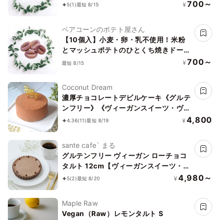
ッツ チョコレート味
700～
¥
5
(1)
最短 8/15
ベアコーンのポテト屋さん
【10個入】小麦・卵・乳不使用！米粉
とマッシュポテトのひとくち焼きドーナ
ッツ 魅惑の紫いも味
700～
¥
最短 8/15
Coconut Dream
濃厚チョコレートデビルケーキ《グルテ
ンフリー》《ヴィーガンスイーツ・ヴィ
ーガンケーキ》《小麦・卵・乳・大豆・
4,800
¥
4.36
(11)
最短 8/19
白砂糖・ナッツ・フルーツ不使用》4号
12cm冷凍
sante cafe` まる
グルテンフリー ヴィーガン ローチョコ
タルト 12cm【ヴィーガンスイーツ・ヴ
ィーガンケーキ】
4,980～
¥
5
(2)
最短 8/20
Maple Raw
Vegan（Raw）レモンタルト S