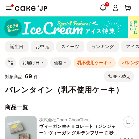
3
誕生日
お中元
スイーツ
ランキング
アイ
お届け日
価格
乳不使用ケーキ
バレン
69
並べ替え
対象商品:
件
バレンタイン（乳不使用ケーキ）
商品一覧
株式会社Coco ChouChou
ヴィーガン生チョコレート（ジンジャ
ー）ヴィーガン グルテンフリー 白砂糖