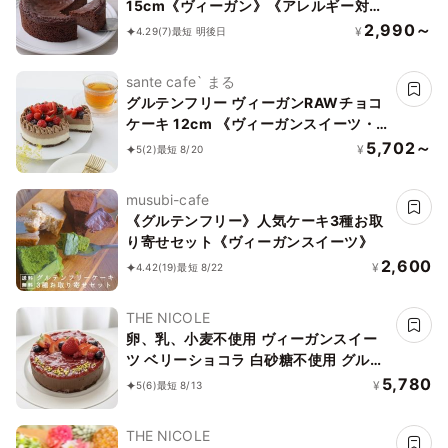
15cm《ヴィーガン》《アレルギー対
応》《小麦なし》《卵なし》《乳なし》
2,990～
¥
4.29
(7)
最短 明後日
《ヴィーガンスイーツ・ヴィーガンケー
キ》
sante cafe` まる
グルテンフリー ヴィーガンRAWチョコ
ケーキ 12cm 《ヴィーガンスイーツ・
ヴィーガンケーキ》
5,702～
¥
5
(2)
最短 8/20
musubi-cafe
《グルテンフリー》人気ケーキ3種お取
り寄せセット《ヴィーガンスイーツ》
2,600
¥
4.42
(19)
最短 8/22
THE NICOLE
卵、乳、小麦不使用 ヴィーガンスイー
ツ ベリーショコラ 白砂糖不使用 グルテ
ンフリー《ヴィーガンケーキ》《無添
5,780
¥
5
(6)
最短 8/13
加》《アレルギー配慮》 5号
THE NICOLE