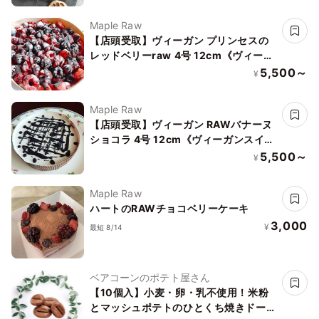
Maple Raw
【店頭受取】ヴィーガン プリンセスの
レッドベリーraw 4号 12cm《ヴィーガ
ンスイーツ・ヴィーガンケーキ》《ロー
5,500～
¥
スイーツ》
Maple Raw
【店頭受取】ヴィーガン RAWバナーヌ
ショコラ 4号 12cm《ヴィーガンスイー
ツ・ヴィーガンケーキ》《ロースイー
5,500～
¥
ツ》
Maple Raw
ハートのRAWチョコベリーケーキ
3,000
¥
最短 8/14
ベアコーンのポテト屋さん
【10個入】小麦・卵・乳不使用！米粉
とマッシュポテトのひとくち焼きドーナ