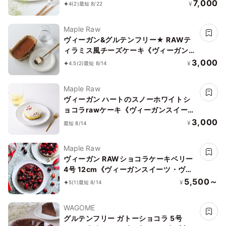
ンケーキ】
7,000
¥
4
(2)
最短 8/22
Maple Raw
ヴィーガン&グルテンフリー★ RAWテ
ィラミス風チーズケーキ《ヴィーガンス
イーツ》
3,000
¥
4.5
(2)
最短 8/14
Maple Raw
ヴィーガン ハートのスノーホワイトシ
ョコラrawケーキ《ヴィーガンスイー
ツ・ヴィーガンケーキ》《ロースイー
3,000
¥
最短 8/14
ツ》
Maple Raw
ヴィーガン RAWショコラケーキベリー
4号 12cm《ヴィーガンスイーツ・ヴィ
ーガンケーキ》《ロースイーツ》
5,500～
¥
5
(1)
最短 8/14
WAGOME
グルテンフリー ガトーショコラ 5号