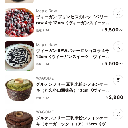
し 乳なし【ヴィーガンスイーツ・ヴィ
ーガンケーキ】
Maple Raw
ヴィーガン プリンセスのレッドベリー
raw 4号 12cm《ヴィーガンスイーツ・
ヴィーガンケーキ》《ロースイーツ》
5,500～
¥
最短 8/14
Maple Raw
ヴィーガン RAWバナーヌショコラ 4号
12cm《ヴィーガンスイーツ・ヴィーガ
ンケーキ》《ロースイーツ》
5,500～
¥
最短 8/14
WAGOME
グルテンフリー 豆乳米粉シフォンケー
キ（丸久小山園抹茶）13cm《ヴィーガ
ン》《アレルギー対応》《小麦なし》
2,980
¥
最短 8/12
《卵なし》《乳なし》 《ヴィーガンス
イーツ・ヴィーガンケーキ》
WAGOME
グルテンフリー 豆乳米粉シフォンケー
キ（オーガニックココア）13cm《ヴィ