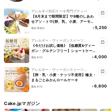
リボン有《ヴィーガンスイーツ》
アレルギー対応ケーキ専門プティパ
【8月末まで期間限定】♡8種のしあわ
せアソ－ト♡(卵、乳、小麦、アーモン
ド不使用】
5,250
¥
最短 明後日
アレルギー・ヴィーガンスイーツ
L'AURA(ローラ)
《今だけお試し価格》【低糖質&ヴィー
ガン・グルテンフリー】ショートケーキ
4個入り
4,000
¥
最短 8/10
アレルギー・ヴィーガンスイーツ
L'AURA(ローラ)
【卵・乳・小麦・ナッツ不使用】極太・
まるごとみかんロールケーキ
6,800
¥
最短 8/12
Cake.jpマガジン