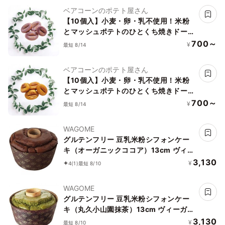
ベアコーンのポテト屋さん
【10個入】小麦・卵・乳不使用！米粉
とマッシュポテトのひとくち焼きドーナ
ッツ 魅惑の紫いも味
700～
¥
最短 8/14
ベアコーンのポテト屋さん
【10個入】小麦・卵・乳不使用！米粉
とマッシュポテトのひとくち焼きドーナ
ッツ フルーツキャロット味
700～
¥
最短 8/14
WAGOME
グルテンフリー 豆乳米粉シフォンケー
キ（オーガニックココア）13cm ヴィー
ガン アレルギー対応 小麦なし 卵なし 乳
3,130
¥
4
(1)
最短 8/10
なし《ヴィーガンスイーツ》
WAGOME
グルテンフリー 豆乳米粉シフォンケー
キ（丸久小山園抹茶）13cm ヴィーガン
アレルギー対応 小麦なし 卵なし 乳なし
3,130
¥
最短 8/10