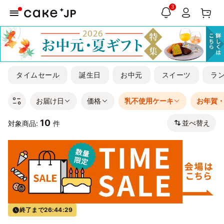
3
タイムセール
誕生日
お中元
スイーツ
ラ
お届け日
価格
乳不使用ケーキ
お年賀
10
並べ替え
対象商品:
件
終了まで
26:44:29