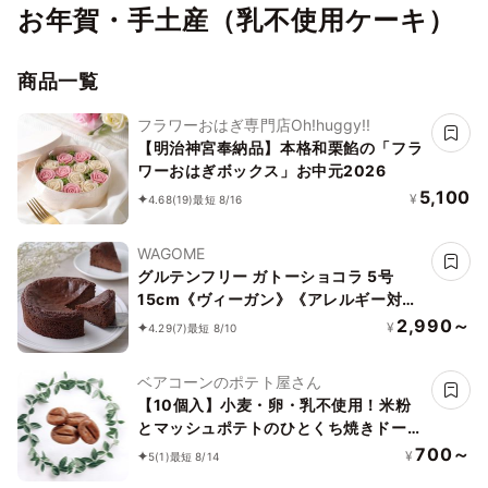
お年賀・手土産（乳不使用ケーキ）
商品一覧
フラワーおはぎ専門店Oh!huggy!!
【明治神宮奉納品】本格和栗餡の「フラ
ワーおはぎボックス」お中元2026
5,100
¥
4.68
(19)
最短 8/16
WAGOME
グルテンフリー ガトーショコラ 5号
15cm《ヴィーガン》《アレルギー対
応》《小麦なし》《卵なし》《乳なし》
2,990～
¥
4.29
(7)
最短 8/10
《ヴィーガンスイーツ・ヴィーガンケー
キ》
ベアコーンのポテト屋さん
【10個入】小麦・卵・乳不使用！米粉
とマッシュポテトのひとくち焼きドーナ
ッツ チョコレート味
700～
¥
5
(1)
最短 8/14