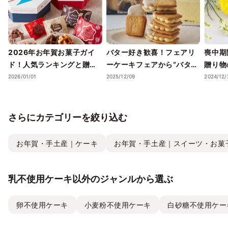
2026年お年賀お菓子ガイ
バター好き歓喜！フェアリ
喪中期
ド！人気ランキングと贈り
ーケーキフェアから“バター
贈り物
方のポイント
そのもの”を味わう「究極の
2026/01/01
2025/12/09
2024/12/
生バターサンド」が登場。
お年賀に最適な紅白セット
も
さらにカテゴリーを絞り込む
お年賀・手土産｜ケーキ
お年賀・手土産｜スイーツ・お菓
乳不使用ケーキ以外のジャンルから選ぶ
卵不使用ケーキ
小麦粉不使用ケーキ
白砂糖不使用ケー