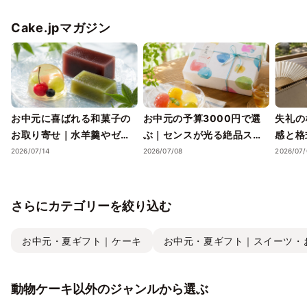
Cake.jpマガジン
お中元に喜ばれる和菓子の
お中元の予算3000円で選
失礼の
お取り寄せ｜水羊羹やゼリ
ぶ｜センスが光る絶品スイ
感と格
ーで涼を届ける夏ギフト
ーツギフトと失敗しない選
ツギフ
2026/07/14
2026/07/08
2026/07/
び方
さらにカテゴリーを絞り込む
お中元・夏ギフト｜ケーキ
お中元・夏ギフト｜スイーツ・
動物ケーキ以外のジャンルから選ぶ