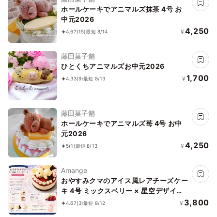
ホールケーキでアニマルズ抹茶 4号 お
中元2026
4,250
¥
4.67
(15)
最短 8/14
藤田菓子舗
ひとくちアニマルズお中元2026
1,700
¥
4.33
(9)
最短 8/13
藤田菓子舗
ホールケーキでアニマルズ苺 4号 お中
元2026
4,250
¥
5
(1)
最短 8/13
Amange
おやすみクマのアイス風レアチーズケー
キ 4号 ミックスベリー × 星空デザイン
｜誕生日・ギフトに
3,800
¥
4.67
(3)
最短 8/12