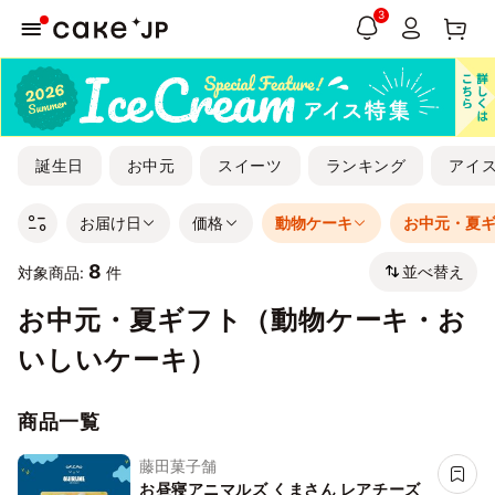
3
誕生日
お中元
スイーツ
ランキング
アイ
お届け日
価格
動物ケーキ
お中元・夏
8
並べ替え
対象商品:
件
お中元・夏ギフト（動物ケーキ・お
いしいケーキ）
商品一覧
藤田菓子舗
お昼寝アニマルズ くまさん レアチーズ