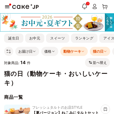
3
誕生日
お中元
スイーツ
ランキング
アイ
お届け日
価格
動物ケーキ
猫の日
14
並べ替え
対象商品:
件
猫の日（動物ケーキ・おいしいケー
キ）
商品一覧
フレッシュタルトのお店STYLE
【夏バージョン】ねこみにタルトセット