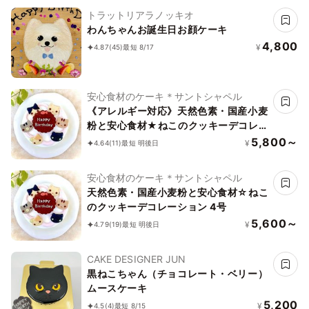
トラットリアラノッキオ
わんちゃんお誕生日お顔ケーキ
4,800
¥
4.87
(45)
最短 8/17
安心食材のケーキ＊サントシャペル
《アレルギー対応》天然色素・国産小麦
粉と安心食材★ねこのクッキーデコレー
ション★卵乳除去可能 4号
5,800～
¥
4.64
(11)
最短 明後日
安心食材のケーキ＊サントシャペル
天然色素・国産小麦粉と安心食材☆ねこ
のクッキーデコレーション 4号
5,600～
¥
4.79
(19)
最短 明後日
CAKE DESIGNER JUN
黒ねこちゃん（チョコレート・ベリー）
ムースケーキ
5,200
¥
4.5
(4)
最短 8/15