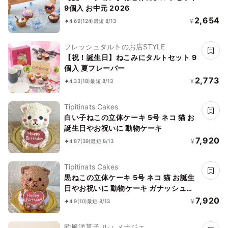
9個入 お中元 2026
2,654
¥
4.69
(124)
最短 8/13
フレッシュタルトのお店STYLE
【祝！誕生日】ねこみにタルトセット 9
個入 夏フレーバー
2,773
¥
4.33
(18)
最短 8/13
Tipitinats Cakes
白い子ねこの立体ケーキ 5号 ネコ 猫 お
誕生日やお祝いに 動物ケーキ
7,920
¥
4.87
(39)
最短 8/13
Tipitinats Cakes
黒ねこの立体ケーキ 5号 ネコ 猫 お誕生
日やお祝いに 動物ケーキ ガナッシュク
リーム
7,920
¥
4.9
(10)
最短 8/13
欧風洋菓子 ル・メナジェ