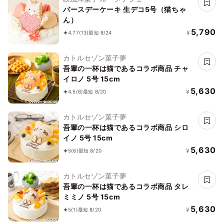
バースデーケーキ 生デコ5号（猫ちゃ
ん）
5,790
¥
4.77
(13)
最短 8/24
カトルセゾン菓子夢
吾輩の一杯は猫であるコラボ商品 チャ
イロノ 5号 15cm
5,630
¥
4.5
(6)
最短 8/20
カトルセゾン菓子夢
吾輩の一杯は猫であるコラボ商品 シロ
イノ 5号 15cm
5,630
¥
5
(6)
最短 8/20
カトルセゾン菓子夢
吾輩の一杯は猫であるコラボ商品 タレ
ミミノ 5号 15cm
5,630
¥
5
(1)
最短 8/20