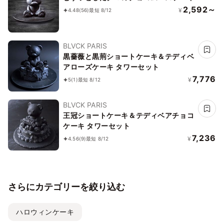
2,592～
¥
4.48
(56)
最短 8/12
BLVCK PARIS
黒薔薇と黒荊ショートケーキ＆テディベ
アローズケーキ タワーセット
7,776
¥
5
(1)
最短 8/12
BLVCK PARIS
王冠ショートケーキ＆テディベアチョコ
ケーキ タワーセット
7,236
¥
4.56
(9)
最短 8/12
さらにカテゴリーを絞り込む
ハロウィンケーキ