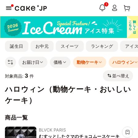
3
誕生日
お中元
スイーツ
ランキング
アイ
お届け日
価格
動物ケーキ
ハロウィン
3
並べ替え
対象商品:
件
ハロウィン（動物ケーキ・おいしい
ケーキ）
商品一覧
BLVCK PARIS
むすッとしたクマのチョコムースケーキ