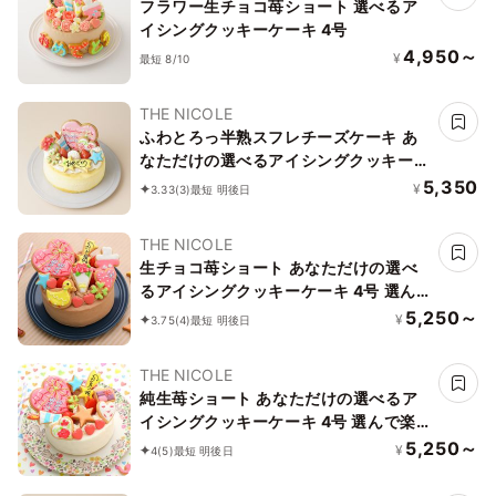
フラワー生チョコ苺ショート 選べるア
イシングクッキーケーキ 4号
4,950～
¥
最短 8/10
THE NICOLE
ふわとろっ半熟スフレチーズケーキ あ
なただけの選べるアイシングクッキーケ
ーキ 5号 選んで楽しい！！ ＊アイシン
5,350
¥
3.33
(3)
最短 明後日
グデコ当日配送商品始まりました！ ギ
フトに最適
THE NICOLE
生チョコ苺ショート あなただけの選べ
るアイシングクッキーケーキ 4号 選ん
で楽しい！！ ＊アイシングデコ当日配
5,250～
¥
3.75
(4)
最短 明後日
送商品始まりました！ ギフトに最適
THE NICOLE
純生苺ショート あなただけの選べるア
イシングクッキーケーキ 4号 選んで楽
しい！！ ＊アイシングデコ当日配送商
5,250～
¥
4
(5)
最短 明後日
品始まりました！ ギフトに最適