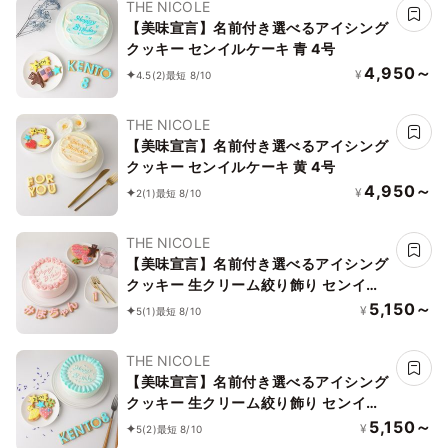
THE NICOLE
【美味宣言】名前付き選べるアイシング
クッキー センイルケーキ 青 4号
4,950～
¥
4.5
(2)
最短 8/10
THE NICOLE
【美味宣言】名前付き選べるアイシング
クッキー センイルケーキ 黄 4号
4,950～
¥
2
(1)
最短 8/10
THE NICOLE
【美味宣言】名前付き選べるアイシング
クッキー 生クリーム絞り飾り センイル
ケーキ（赤） クリームカラーは5色から
5,150～
¥
5
(1)
最短 8/10
選べます 4号
THE NICOLE
【美味宣言】名前付き選べるアイシング
クッキー 生クリーム絞り飾り センイル
ケーキ（青） クリームカラーは5色から
5,150～
¥
5
(2)
最短 8/10
選べます 4号