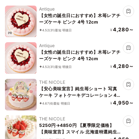
Antique
【女性の誕生日におすすめ】木苺レアチ
ーズケーキ ピンク 4号 12cm
4,280～
¥
4.52
(31)
最短 明後日
PR
Antique
【女性の誕生日におすすめ】木苺レアチ
ーズケーキ ピンク 4号 12cm
4,280～
¥
4.52
(31)
最短 明後日
THE NICOLE
【安心美味宣言】純生苺ショート 写真
ケーキ フォトケーキデコレーション 4
号 12cm 【オプション選択でオリジナ
4,950～
¥
4.67
(6)
最短 明後日
ルデザインに！】【お好きなイラストも
人気です】【当日OKです】
THE NICOLE
5250円→4850円 【夏季限定価格】
【美味宣言】スマイル 北海道特選純生
苺ショート ケーキ 4号 1２cm ＊当日配