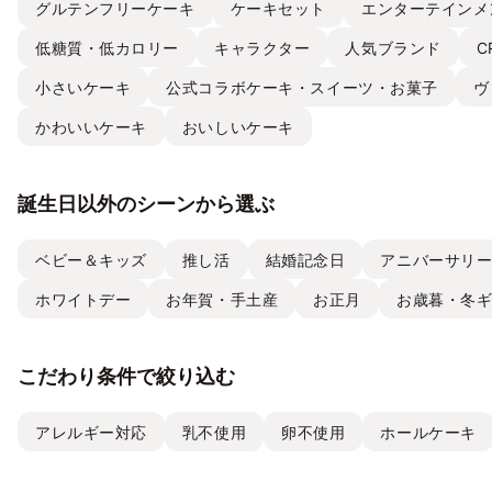
グルテンフリーケーキ
ケーキセット
エンターテインメ
低糖質・低カロリー
キャラクター
人気ブランド
C
小さいケーキ
公式コラボケーキ・スイーツ・お菓子
ヴ
かわいいケーキ
おいしいケーキ
誕生日以外のシーンから選ぶ
ベビー＆キッズ
推し活
結婚記念日
アニバーサリ
ホワイトデー
お年賀・手土産
お正月
お歳暮・冬
こだわり条件で絞り込む
アレルギー対応
乳不使用
卵不使用
ホールケーキ