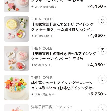
クッキー センイルケーキ 赤 4号
4,450～
¥
4.14
(14)
最短 明後日
THE NICOLE
【美味宣言】選んで楽しい アイシング
クッキー 生クリーム絞り飾り センイル
ケーキ（黄） クリームカラーは5色から
4,650～
¥
5
(1)
最短 明後日
選べます 4号
THE NICOLE
【美味宣言】名前付き選べるアイシング
クッキー センイルケーキ 赤 4号
4,950～
¥
4
(2)
最短 8/12
THE NICOLE
純生苺ショート アイシングデコレーシ
ョン 4号 12cm（お得なアイシングセッ
トです） 飾る楽しさお届けしてます
5,750～
¥
4.33
(3)
最短 8/10
洋菓子夢工房ル＊アンジュ