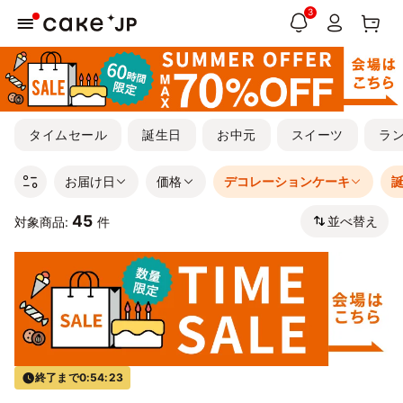
3
タイムセール
誕生日
お中元
スイーツ
ラ
お届け日
価格
デコレーションケーキ
45
並べ替え
対象商品:
件
終了まで
0:54:22