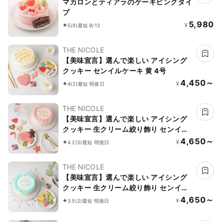
マカロンとティアラのケーキピンクタイ
プ
5,980
¥
5
(9)
最短 8/12
THE NICOLE
【美味宣言】選んで楽しい アイシング
クッキー センイルケーキ 黄 4号
4,450～
¥
4
(2)
最短 明後日
THE NICOLE
【美味宣言】選んで楽しい アイシング
クッキー 生クリーム絞り飾り センイル
ケーキ（赤） クリームカラーは5色から
4,650～
¥
4.2
(5)
最短 明後日
選べます 4号
THE NICOLE
【美味宣言】選んで楽しい アイシング
クッキー 生クリーム絞り飾り センイル
ケーキ（青） クリームカラーは5色から
4,650～
¥
3.5
(2)
最短 明後日
選べます 4号