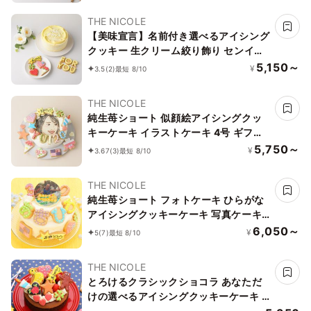
THE NICOLE
【美味宣言】名前付き選べるアイシング
クッキー 生クリーム絞り飾り センイル
ケーキ（黄） クリームカラーは5色から
5,150～
¥
3.5
(2)
最短 8/10
選べます 4号
THE NICOLE
純生苺ショート 似顔絵アイシングクッ
キーケーキ イラストケーキ 4号 ギフト
に最適
5,750～
¥
3.67
(3)
最短 8/10
THE NICOLE
純生苺ショート フォトケーキ ひらがな
アイシングクッキーケーキ 写真ケーキ
4号 12cm ※ひらがなタイプ登場しまし
6,050～
¥
5
(7)
最短 8/10
た！ 【お好きなイラストも人気です】
THE NICOLE
とろけるクラシックショコラ あなただ
けの選べるアイシングクッキーケーキ 5
号 選んで楽しい！！ ＊アイシングデコ