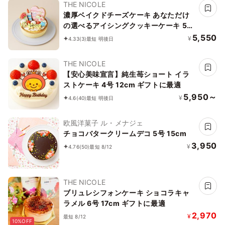
THE NICOLE
濃厚ベイクドチーズケーキ あなただけ
の選べるアイシングクッキーケーキ 5号
選んで楽しい！！ ＊アイシングデコ当
5,550
¥
4.33
(3)
最短 明後日
日配送商品始まりました！ ギフトに最
適
THE NICOLE
【安心美味宣言】純生苺ショート イラ
ストケーキ 4号 12cm ギフトに最適
5,950～
¥
4.6
(40)
最短 明後日
欧風洋菓子 ル・メナジェ
チョコバタークリームデコ 5号 15cm
3,950
¥
4.76
(50)
最短 8/12
THE NICOLE
ブリュレシフォンケーキ ショコラキャ
ラメル 6号 17cm ギフトに最適
2,970
¥
最短 8/12
10%OFF