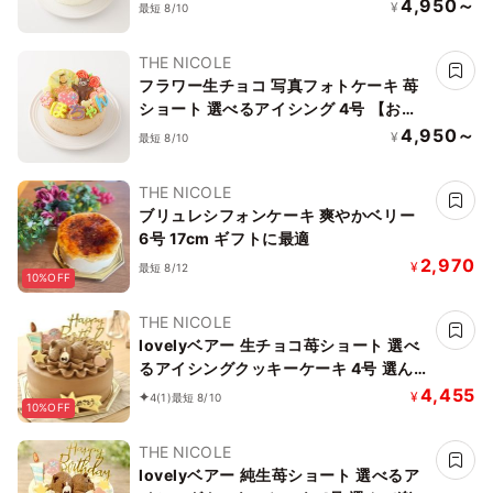
ストも人気です】
4,950～
¥
最短 8/10
THE NICOLE
フラワー生チョコ 写真フォトケーキ 苺
ショート 選べるアイシング 4号 【お好
きなイラストも人気です】
4,950～
¥
最短 8/10
THE NICOLE
ブリュレシフォンケーキ 爽やかベリー
6号 17cm ギフトに最適
2,970
¥
最短 8/12
10%OFF
THE NICOLE
lovelyベアー 生チョコ苺ショート 選べ
るアイシングクッキーケーキ 4号 選ん
で楽しい！！ ギフトに最適
4,455
¥
4
(1)
最短 8/10
10%OFF
THE NICOLE
lovelyベアー 純生苺ショート 選べるア