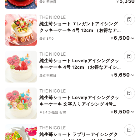
5,350
¥
最短 明後日
当日配送商品始まりました！ ギフトに
最適
THE NICOLE
純生苺ショート エレガントアイシング
クッキーケーキ 4号 12cm （お得なアイ
シングセットです） ギフトに最適
6,500～
¥
最短 8/10
THE NICOLE
純生苺ショート Lovelyアイシングクッ
キーケーキ 4号 12cm （お得なアイシン
グセットです） ＊アイシングデコ当日
5,650～
¥
最短 明後日
配送商品始まりました！ ギフトに最適
THE NICOLE
純生苺ショート Lovelyアイシングクッ
キーケーキ 文字入りアイシング 4号
12cm （お得なアイシングセットです）
6,500～
¥
3.4
(5)
最短 8/10
ギフトに最適
THE NICOLE
純生苺ショート ラブリーアイシングク