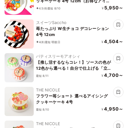
ッキーケーキ 4号 12cm（お得なアイシ
ングセットです） ギフトに最適
5,950～
¥
4.5
(6)
最短 8/10
スイーツSaccho
苺たっぷり W生チョコ デコレーション
4号 12cm
4,504～
¥
4
(8)
最短 明後日
パティスリーモアオシィ
【推し活するならコレ！】ソースの色が
12色から選べる！自分で仕上げる「立
体」写真ケーキ 4号サイズ
4,700～
¥
最短 8/11
THE NICOLE
フラワー苺ショート 選べるアイシング
クッキーケーキ 4号
4,950～
¥
最短 8/10
THE NICOLE