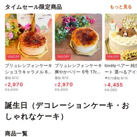
タイムセール限定商品
もっと見る
10%OFF
10%OFF
10%OFF
ブリュレシフォンケーキ
ブリュレシフォンケーキ
lovelyベアー 
ショコラキャラメル 6号
爽やかベリー 6号 17cm
ート 選べるアイ
17cm ギフトに最適
ギフトに最適
クッキーケーキ 
最短 8/12
最短 8/12
5
(1)
最短 8/10
2,970
2,970
4,455
んで楽しい！！ ギフト
¥
¥
¥
¥
3,300
¥
3,300
¥
4,950
に最適
誕生日（デコレーションケーキ・お
しゃれなケーキ）
商品一覧