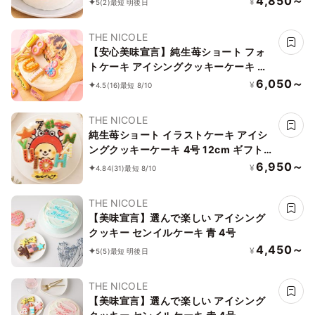
4,850～
¥
5
(2)
最短 明後日
送商品始まりました！ ギフトに最適
THE NICOLE
【安心美味宣言】純生苺ショート フォ
トケーキ アイシングクッキーケーキ 写
真ケーキ 4号 12cm 【お好きなイラスト
6,050～
¥
4.5
(16)
最短 8/10
も人気です】
THE NICOLE
純生苺ショート イラストケーキ アイシ
ングクッキーケーキ 4号 12cm ギフトに
最適
6,950～
¥
4.84
(31)
最短 8/10
THE NICOLE
【美味宣言】選んで楽しい アイシング
クッキー センイルケーキ 青 4号
4,450～
¥
5
(5)
最短 明後日
THE NICOLE
【美味宣言】選んで楽しい アイシング