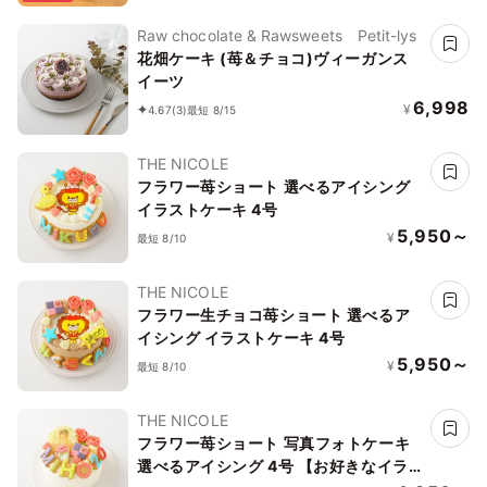
Raw chocolate & Rawsweets Petit-lys
花畑ケーキ (苺＆チョコ)ヴィーガンス
イーツ
6,998
¥
4.67
(3)
最短 8/15
THE NICOLE
フラワー苺ショート 選べるアイシング
イラストケーキ 4号
5,950～
¥
最短 8/10
THE NICOLE
フラワー生チョコ苺ショート 選べるア
イシング イラストケーキ 4号
5,950～
¥
最短 8/10
THE NICOLE
フラワー苺ショート 写真フォトケーキ
選べるアイシング 4号 【お好きなイラ