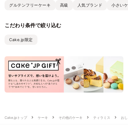
グルテンフリーケーキ
高級
人気ブランド
小さい
こだわり条件で絞り込む
Cake.jp限定
Cake.jpトップ
ケーキ
その他のケーキ
ティラミス
おし