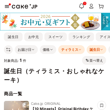
3
誕生日
お中元
スイーツ
ランキング
アイ
お届け日
価格
ティラミス
誕生日
1
並べ替え
対象商品:
件
誕生日（ティラミス・おしゃれなケ
ーキ）
商品一覧
Cake.jp ORIGINAL
【10 Mineets】Original Birthday ケ