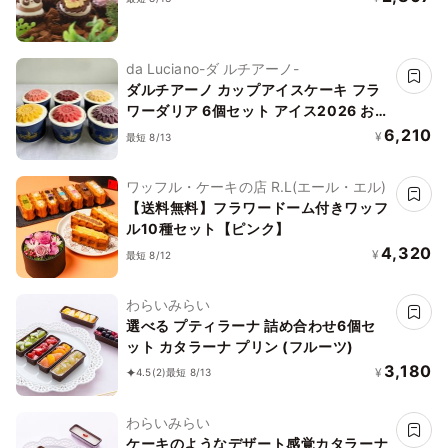
da Luciano-ダ ルチアーノ-
ダルチアーノ カップアイスケーキ フラ
ワーダリア 6個セット アイス2026 お中
元2026
6,210
¥
最短 8/13
ワッフル・ケーキの店 R.L(エール・エル)
【送料無料】フラワードーム付きワッフ
ル10種セット【ピンク】
4,320
¥
最短 8/12
わらいみらい
選べる プティラーナ 詰め合わせ6個セ
ット カタラーナ プリン (フルーツ)
3,180
¥
4.5
(2)
最短 8/13
わらいみらい
ケーキのようなデザート感覚カタラーナ