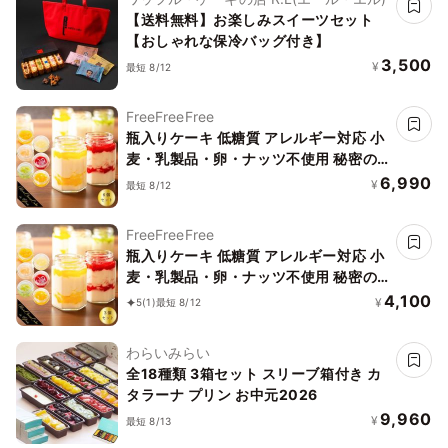
【送料無料】お楽しみスイーツセット
【おしゃれな保冷バッグ付き】
3,500
¥
最短 8/12
FreeFreeFree
瓶入りケーキ 低糖質 アレルギー対応 小
麦・乳製品・卵・ナッツ不使用 秘密の
森のチーズケーキ ギフト用 6個セット
6,990
¥
最短 8/12
スプーンつき グルテンフリー 希少糖・
オリゴ糖などでカロリー低減 かわいい
FreeFreeFree
キレイ おしゃれ 高級 バレンタイン
瓶入りケーキ 低糖質 アレルギー対応 小
麦・乳製品・卵・ナッツ不使用 秘密の
森のチーズケーキ ギフト用 3個セット
4,100
¥
5
(1)
最短 8/12
スプーンつき グルテンフリー 希少糖・
オリゴ糖などでカロリー低減 かわいい
わらいみらい
キレイ おしゃれ 高級 バレンタイン
全18種類 3箱セット スリーブ箱付き カ
タラーナ プリン お中元2026
9,960
¥
最短 8/13