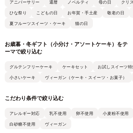
アニバーサリー
還暦
ノベルティ
母の日
クリ
ひな祭り
こどもの日
お年賀・手土産
敬老の日
夏フルーツスイーツ・ケーキ
猫の日
お歳暮・冬ギフト（小分け・アソートケーキ）をテ
ーマで絞り込む
グルテンフリーケーキ
ケーキセット
お試しスイーツ特
小さいケーキ
ヴィーガン（ケーキ・スイーツ・お菓子）
こだわり条件で絞り込む
アレルギー対応
乳不使用
卵不使用
小麦粉不使用
白砂糖不使用
ヴィーガン