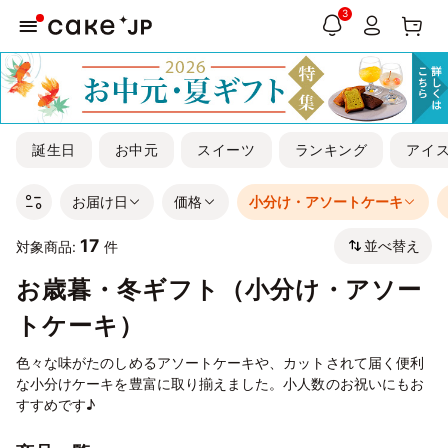
3
誕生日
お中元
スイーツ
ランキング
アイ
お届け日
価格
小分け・アソートケーキ
17
並べ替え
対象商品:
件
お歳暮・冬ギフト（小分け・アソー
トケーキ）
色々な味がたのしめるアソートケーキや、カットされて届く便利
な小分けケーキを豊富に取り揃えました。小人数のお祝いにもお
すすめです♪