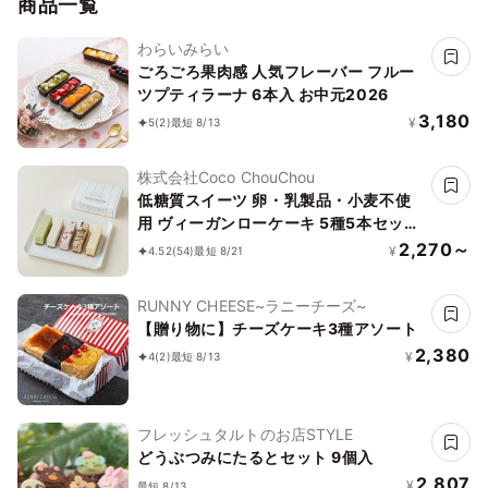
商品一覧
わらいみらい
ごろごろ果肉感 人気フレーバー フルー
ツプティラーナ 6本入 お中元2026
3,180
¥
5
(2)
最短 8/13
株式会社Coco ChouChou
低糖質スイーツ 卵・乳製品・小麦不使
用 ヴィーガンローケーキ 5種5本セット
《ヴィーガンスイーツ》《ロースイー
2,270～
¥
4.52
(54)
最短 8/21
ツ》《グルテンフリー》《アレルギー配
慮》
RUNNY CHEESE~ラニーチーズ~
【贈り物に】チーズケーキ3種アソート
2,380
¥
4
(2)
最短 8/13
フレッシュタルトのお店STYLE
どうぶつみにたるとセット 9個入
2,807
¥
最短 8/13