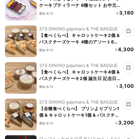
ケーキプティラーナ 6種セット お中元
2026
3,180
¥
最短 8/13
373-DINING gajumaru & THE BASQUE
【食べくらべ】 キャロットケーキ2個 &
バスクチーズケーキ 4種のアソート6個
誕生日 記念日 プレゼント
4,300
¥
最短 8/13
373-DINING gajumaru & THE BASQUE
【食べくらべ】 キャロットケーキ4個 &
バスクチーズケーキ2個 誕生日 記念日
プレゼント
3,100
¥
最短 8/13
373-DINING gajumaru & THE BASQUE
【全種食べくらべ】 プリンよりプリン1
個 & キャロットケーキ1個 & バスクチー
ズケーキ 4種のアソート プレゼント
3,200
¥
最短 8/13
ワッフル・ケーキの店 R.L(エール・エル)