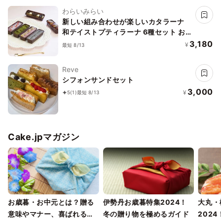
わらいみらい
新しい組み合わせが楽しいカタラーナ
和テイストプティラーナ 6種セット お
中元2026
3,180
¥
最短 8/13
Reve
シフォンサンドセット
3,000
¥
5
(1)
最短 8/13
Cake.jpマガジン
お歳暮・お中元とは？贈る
伊勢丹お歳暮特集2024！
大丸・
意味やマナー、喜ばれるギ
冬の贈り物を極めるガイド
202