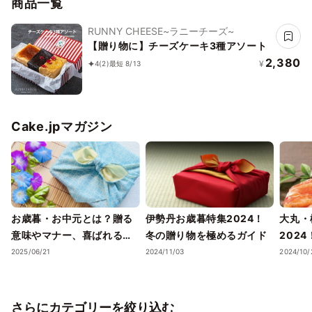
商品一覧
RUNNY CHEESE~ラニーチーズ~
【贈り物に】チーズケーキ3種アソート
2,380
¥
4
(2)
最短 8/13
Cake.jpマガジン
お歳暮・お中元とは？贈る
伊勢丹お歳暮特集2024！
大丸・
意味やマナー、喜ばれるギ
冬の贈り物を極めるガイド
202
フトのポイントまで徹底解
ェック
2025/06/21
2024/11/03
2024/10/
説！
さらにカテゴリーを絞り込む