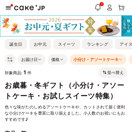
3
誕生日
お中元
スイーツ
ランキング
アイ
お届け日
価格
小分け・アソートケーキ
1
並べ替え
対象商品:
件
お歳暮・冬ギフト（小分け・アソー
トケーキ・お試しスイーツ特集）
色々な味がたのしめるアソートケーキや、カットされて届く便利
な小分けケーキを豊富に取り揃えました。小人数のお祝いにもお
すすめです♪