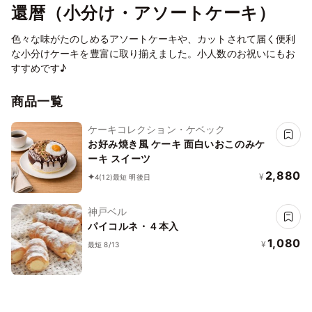
還暦（小分け・アソートケーキ）
色々な味がたのしめるアソートケーキや、カットされて届く便利
な小分けケーキを豊富に取り揃えました。小人数のお祝いにもお
すすめです♪
商品一覧
ケーキコレクション・ケベック
お好み焼き風 ケーキ 面白いおこのみケ
ーキ スイーツ
2,880
¥
4
(12)
最短 明後日
神戸ベル
パイコルネ・４本入
1,080
¥
最短 8/13