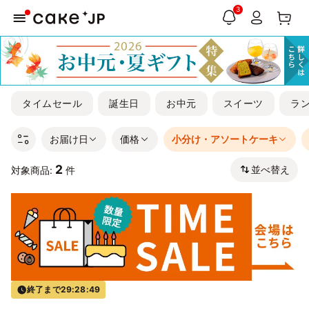
3
タイムセール
誕生日
お中元
スイーツ
ラ
お届け日
価格
小分け・アソートケーキ
2
並べ替え
対象商品:
件
終了まで
29:28:49