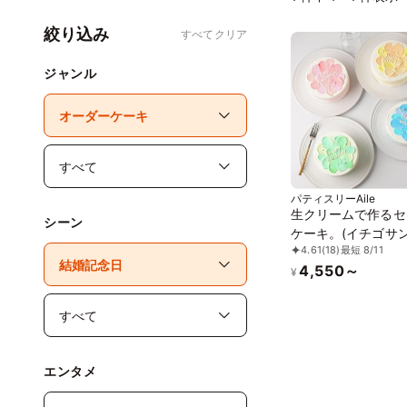
絞り込み
すべてクリア
ジャンル
パティスリーAile
生クリームで作るセ
シーン
ケーキ。(イチゴサン
4.61
(18)
最短 8/11
12cm
4,550～
¥
エンタメ