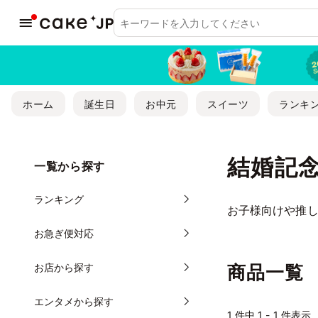
ホーム
誕生日
お中元
スイーツ
ランキ
結婚記
一覧から探す
ランキング
お子様向けや推し
お急ぎ便対応
お店から探す
商品一覧
エンタメから探す
1
件中 1 - 1 件表示