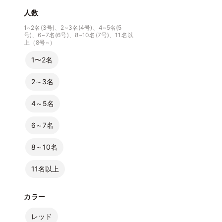
人数
1~2名(3号)、2~3名(4号)、4~5名(5
号)、6~7名(6号)、8~10名(7号)、11名以
上（8号~）
1〜2名
2～3名
4～5名
6～7名
8～10名
11名以上
カラー
レッド