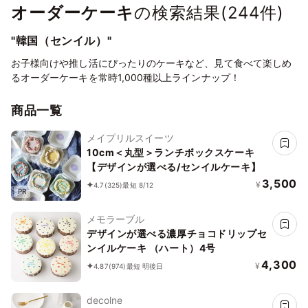
オーダーケーキ
の検索結果(
244
件)
"韓国（センイル）"
お子様向けや推し活にぴったりのケーキなど、見て食べて楽しめ
るオーダーケーキを常時1,000種以上ラインナップ！
商品一覧
メイプリルスイーツ
10cm＜丸型＞ランチボックスケーキ
【デザインが選べる/センイルケーキ】
3,500
¥
4.7
(325)
最短 8/12
PR
メモラーブル
デザインが選べる濃厚チョコドリップセ
ンイルケーキ （ハート）4号
4,300
¥
4.87
(974)
最短 明後日
decolne