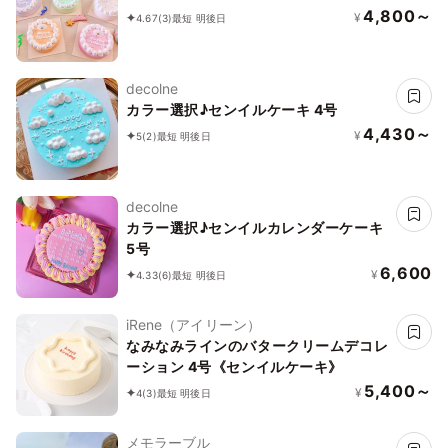
4,800～
¥
4.67
(3)
最短 明後日
decolne
カラー選択♪センイルケーキ 4号
4,430～
¥
5
(2)
最短 明後日
decolne
カラー選択♪センイルカレンダーケーキ
5号
6,600
¥
4.33
(6)
最短 明後日
iRene（アイリーン）
なみなみラインのバタークリームデコレ
ーション 4号《センイルケーキ》
5,400～
¥
4
(3)
最短 明後日
メモラーブル