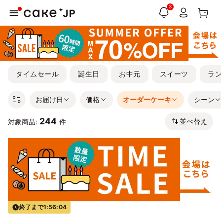
3
タイムセール
誕生日
お中元
スイーツ
ラ
お届け日
価格
オーダーケーキ
シーン
244
並べ替え
対象商品:
件
終了まで
1:56:03