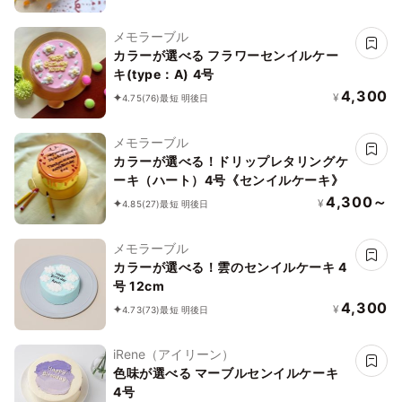
メモラーブル
カラーが選べる フラワーセンイルケー
キ(type：A) 4号
4,300
¥
4.75
(76)
最短 明後日
メモラーブル
カラーが選べる！ドリップレタリングケ
ーキ（ハート）4号《センイルケーキ》
4,300～
¥
4.85
(27)
最短 明後日
メモラーブル
カラーが選べる！雲のセンイルケーキ 4
号 12cm
4,300
¥
4.73
(73)
最短 明後日
iRene（アイリーン）
色味が選べる マーブルセンイルケーキ
4号