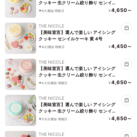
クッキー 生クリーム絞り飾り センイル
ケーキ（黄） クリームカラーは5色から
4,650～
¥
5
(1)
最短 明後日
選べます 4号
THE NICOLE
【美味宣言】選んで楽しい アイシング
クッキー センイルケーキ 黄 4号
4,450～
¥
4
(2)
最短 明後日
THE NICOLE
【美味宣言】選んで楽しい アイシング
クッキー 生クリーム絞り飾り センイル
ケーキ（赤） クリームカラーは5色から
4,650～
¥
4.2
(5)
最短 明後日
選べます 4号
THE NICOLE
【美味宣言】選んで楽しい アイシング
クッキー 生クリーム絞り飾り センイル
ケーキ（青） クリームカラーは5色から
4,650～
¥
3.5
(2)
最短 明後日
選べます 4号
THE NICOLE