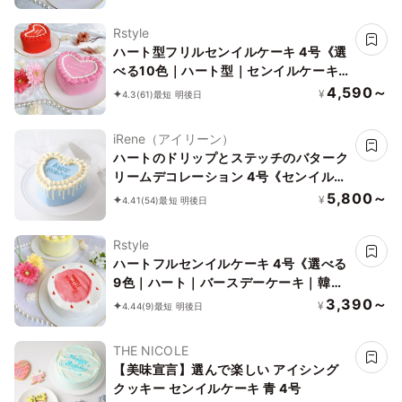
Rstyle
ハート型フリルセンイルケーキ 4号《選
べる10色｜ハート型｜センイルケーキ
｜韓国｜お好きなメッセージ✧》
4,590～
¥
4.3
(61)
最短 明後日
iRene（アイリーン）
ハートのドリップとステッチのバターク
リームデコレーション 4号《センイルケ
ーキ》
5,800～
¥
4.41
(54)
最短 明後日
Rstyle
ハートフルセンイルケーキ 4号《選べる
9色｜ハート｜バースデーケーキ｜韓国
｜お好きなメッセージ✧》
3,390～
¥
4.44
(9)
最短 明後日
THE NICOLE
【美味宣言】選んで楽しい アイシング
クッキー センイルケーキ 青 4号