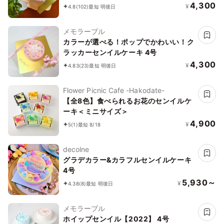
4,300
¥
4.8
(102)
最短 明後日
メモラーブル
カラーが選べる！ポップでかわいい！ク
ラッカーセンイルケーキ 4号
4,300
¥
4.83
(23)
最短 明後日
Flower Picnic Cafe -Hakodate-
【全8色】食べられるお花のセンイルケ
ーキ＜ミニサイズ＞
4,900
¥
5
(1)
最短 8/18
decolne
グラデカラー&カラフルセンイルケーキ
4号
5,930～
¥
4.38
(8)
最短 明後日
メモラーブル
ホイップセンイル【2022】 4号