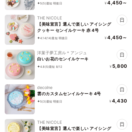
4,450～
¥
5
(5)
最短 明後日
THE NICOLE
【美味宣言】選んで楽しい アイシング
クッキー センイルケーキ 赤 4号
4,450～
¥
4.14
(14)
最短 明後日
洋菓子夢工房ル＊アンジュ
白いお花のセンイルケーキ
5,800
¥
4.8
(5)
最短 8/12
decolne
雲のカスタムセンイルケーキ 4号
4,430
¥
5
(3)
最短 明後日
THE NICOLE
【美味宣言】選んで楽しい アイシング