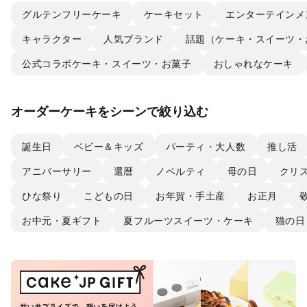
グルテンフリーケーキ
ケーキセット
エンターテインメ
キャラクター
人気ブランド
話題（ケーキ・スイーツ・
公式コラボケーキ・スイーツ・お菓子
おしゃれなケーキ
オーダーケーキをシーンで絞り込む
誕生日
ベビー＆キッズ
パーティ・大人数
推し活
アニバーサリー
還暦
ノベルティ
母の日
クリ
ひな祭り
こどもの日
お年賀・手土産
お正月
お中元・夏ギフト
夏フルーツスイーツ・ケーキ
猫の日