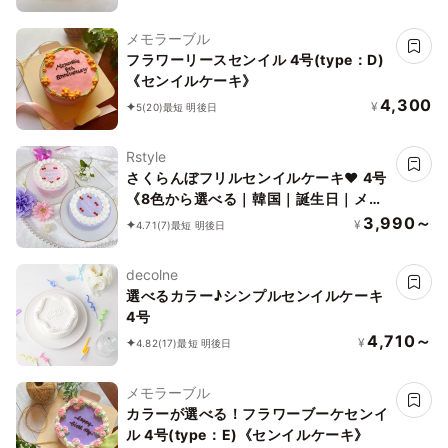
メモラーブル
フラワーリースセンイル 4号(type：D)
《センイルケーキ》
4,300
¥
5
(20)
最短 明後日
Rstyle
さくらんぼフリルセンイルケーキ❤︎ 4号
《8色から選べる｜韓国｜誕生日｜メッ
セージの色も選べます✧》
3,990～
¥
4.71
(7)
最短 明後日
decolne
選べるカラー♪シンプルセンイルケーキ
4号
4,710～
¥
4.82
(17)
最短 明後日
メモラーブル
カラーが選べる！フラワーブーケセンイ
ル 4号(type：E)《センイルケーキ》