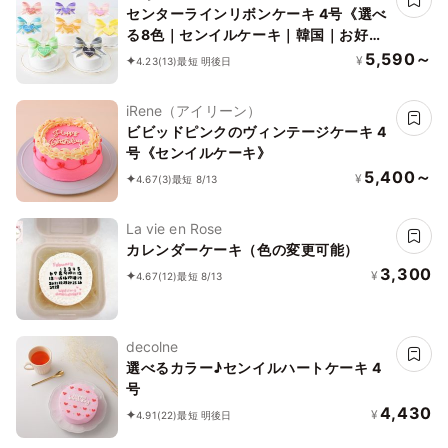
センターラインリボンケーキ 4号《選べ
る8色｜センイルケーキ｜韓国｜お好き
なメッセージで✧》
5,590～
¥
4.23
(13)
最短 明後日
iRene（アイリーン）
ビビッドピンクのヴィンテージケーキ 4
号《センイルケーキ》
5,400～
¥
4.67
(3)
最短 8/13
La vie en Rose
カレンダーケーキ（色の変更可能）
3,300
¥
4.67
(12)
最短 8/13
decolne
選べるカラー♪センイルハートケーキ 4
号
4,430
¥
4.91
(22)
最短 明後日