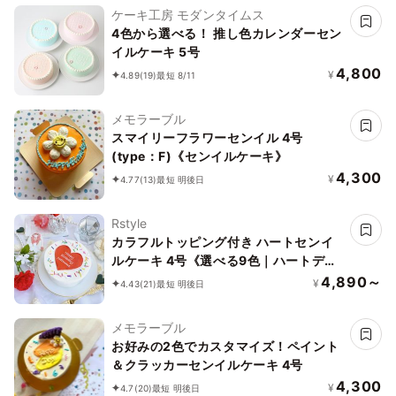
ケーキ工房 モダンタイムス
4色から選べる！ 推し色カレンダーセン
イルケーキ 5号
4,800
¥
4.89
(19)
最短 8/11
メモラーブル
スマイリーフラワーセンイル 4号
(type：F)《センイルケーキ》
4,300
¥
4.77
(13)
最短 明後日
Rstyle
カラフルトッピング付き ハートセンイ
ルケーキ 4号《選べる9色｜ハートデザ
イン｜韓国｜お好きなメッセージ♪》
4,890～
¥
4.43
(21)
最短 明後日
メモラーブル
お好みの2色でカスタマイズ！ペイント
＆クラッカーセンイルケーキ 4号
4,300
¥
4.7
(20)
最短 明後日