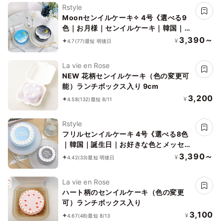
Rstyle
Moonセンイルケーキ✧ 4号《選べる9
色｜お月様｜センイルケーキ｜韓国｜お
好きな色とメッセージ♪》
3,390～
¥
4.7
(77)
最短 明後日
La vie en Rose
NEW 花柄センイルケーキ（色の変更可
能）ランチボックス入り 9cm
3,200
¥
4.58
(132)
最短 8/11
Rstyle
フリルセンイルケーキ 4号《選べる8色
｜韓国｜誕生日｜お好きな色とメッセー
ジ♪》
3,390～
¥
4.42
(33)
最短 明後日
La vie en Rose
ハート柄のセンイルケーキ（色の変更
可）ランチボックス入り
3,100
¥
4.67
(48)
最短 8/13