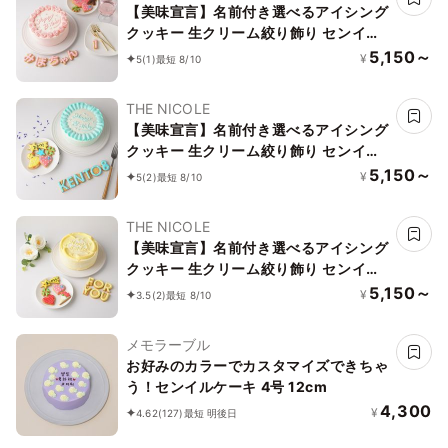
【美味宣言】名前付き選べるアイシング
クッキー 生クリーム絞り飾り センイル
ケーキ（赤） クリームカラーは5色から
5,150～
¥
5
(1)
最短 8/10
選べます 4号
THE NICOLE
【美味宣言】名前付き選べるアイシング
クッキー 生クリーム絞り飾り センイル
ケーキ（青） クリームカラーは5色から
5,150～
¥
5
(2)
最短 8/10
選べます 4号
THE NICOLE
【美味宣言】名前付き選べるアイシング
クッキー 生クリーム絞り飾り センイル
ケーキ（黄） クリームカラーは5色から
5,150～
¥
3.5
(2)
最短 8/10
選べます 4号
メモラーブル
お好みのカラーでカスタマイズできちゃ
う！センイルケーキ 4号 12cm
4,300
¥
4.62
(127)
最短 明後日