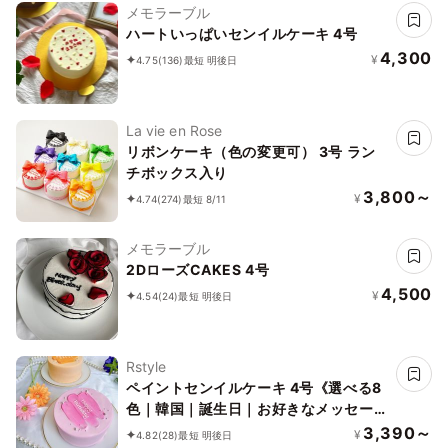
メモラーブル
ハートいっぱいセンイルケーキ 4号
4,300
¥
4.75
(136)
最短 明後日
La vie en Rose
リボンケーキ（色の変更可） 3号 ラン
チボックス入り
3,800～
¥
4.74
(274)
最短 8/11
メモラーブル
2DローズCAKES 4号
4,500
¥
4.54
(24)
最短 明後日
Rstyle
ペイントセンイルケーキ 4号《選べる8
色｜韓国｜誕生日｜お好きなメッセージ
で✧》
3,390～
¥
4.82
(28)
最短 明後日