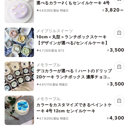
選べるカラー♪くもセンイルケーキ 4号
3,820～
¥
4.63
(355)
最短 明後日
メイプリルスイーツ
10cm＜丸型＞ランチボックスケーキ
【デザインが選べる/センイルケーキ】
3,500
¥
4.7
(325)
最短 8/12
メモラーブル
デコカラーが選べる！ハートのドリップ
2Dケーキ ランチボックス 濃厚チョコ
Ver.
3,500
¥
4.91
(110)
最短 明後日
メモラーブル
カラーをカスタマイズできるペイントケ
ーキ 4号 12cm センイルケーキ
4,300
¥
4.73
(255)
最短 明後日