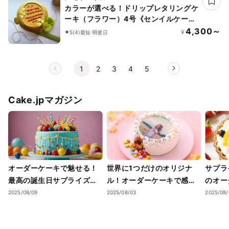
カラーが選べる！ドリップレタリングケ
ーキ（フラワー）4号《センイルケー
キ》
4,300～
¥
5
(4)
最短 明後日
1
2
3
4
5
Cake.jpマガジン
オーダーケーキで魅せる！
世界に1つだけのオリジナ
サプラ
最高の誕生日サプライズ方
ル！オーダーケーキで感動
のオー
法
のサプライズ
り誕生
2025/08/09
2025/08/03
2025/08/
11選