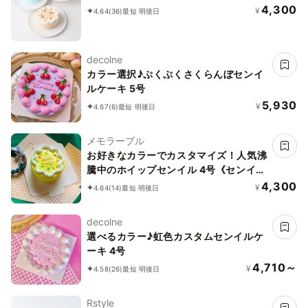
4,300
¥
4.64
(36)
最短 明後日
decolne
カラー選択♪ぷくぷくさくらんぼセンイ
ルケーキ 5号
5,930
¥
4.67
(6)
最短 明後日
メモラーブル
お好きなカラーでカスタマイズ！人気沸
騰中のホイップセンイル 4号《センイル
ケーキ》
4,300
¥
4.64
(14)
最短 明後日
decolne
選べるカラー♪虹色カスタムセンイルケ
ーキ 4号
4,710～
¥
4.58
(26)
最短 明後日
Rstyle