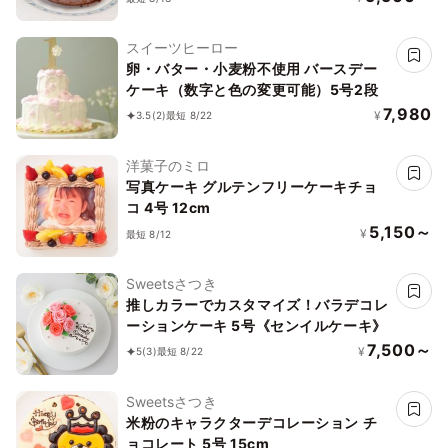
スイーツヒーロー
卵・バター・小麦粉不使用 バースデー
ケーキ（数字と色の変更可能）5号2段
7,980
¥
3.5
(2)
最短 8/22
洋菓子のミロ
写真ケーキ グルテンフリーケーキチョ
コ 4号 12cm
5,150～
¥
最短 8/12
Sweetsさつき
推しカラーでカスタマイズ！バラデコレ
ーションケーキ 5号《センイルケーキ》
7,500～
¥
5
(3)
最短 8/22
Sweetsさつき
米粉のキャラクターデコレーション チ
ョコレート 5号 15cm