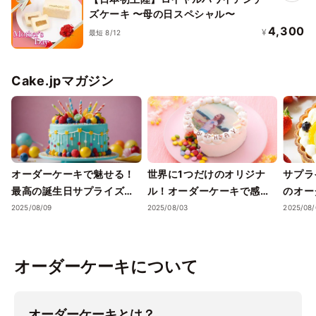
ズケーキ 〜母の日スペシャル〜
4,300
¥
最短 8/12
Cake.jpマガジン
オーダーケーキで魅せる！
世界に1つだけのオリジナ
サプラ
最高の誕生日サプライズ方
ル！オーダーケーキで感動
のオー
法
のサプライズ
り誕生
2025/08/09
2025/08/03
2025/08/
11選
オーダーケーキについて
オーダーケーキとは？