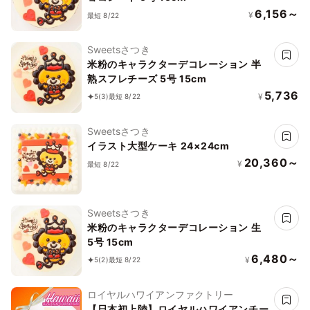
6,156～
¥
最短 8/22
Sweetsさつき
米粉のキャラクターデコレーション 半
熟スフレチーズ 5号 15cm
5,736
¥
5
(3)
最短 8/22
Sweetsさつき
イラスト大型ケーキ 24×24cm
20,360～
¥
最短 8/22
Sweetsさつき
米粉のキャラクターデコレーション 生
5号 15cm
6,480～
¥
5
(2)
最短 8/22
ロイヤルハワイアンファクトリー
【日本初上陸】ロイヤルハワイアンチー