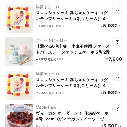
洋菓子のミロ
スマッシュケーキ 赤ちゃんケーキ （グ
ルテンフリーケーキ豆乳クリーム） 4号
12cm×12cm ベビー&キッズ
5,980～
¥
4.33
(6)
最短 明後日
PR
スイーツヒーロー
【選べる6色】卵・小麦不使用 ファース
トバースデー スマッシュケーキ 5号 2段
7,980
¥
2.93
(14)
最短 8/22
洋菓子のミロ
スマッシュケーキ 赤ちゃんケーキ （グ
ルテンフリーケーキ豆乳クリーム） 4号
12cm×12cm ベビー&キッズ
5,980～
¥
4.33
(6)
最短 明後日
Maple Raw
ヴィーガン オーダーメイドRAWケーキ
4号 12cm《ヴィーガンスイーツ・ヴィ
ーガンケーキ》《グルテンフリー》
5,500～
¥
最短 8/13