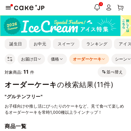
3
誕生日
お中元
スイーツ
ランキング
アイ
お届け日
価格
オーダーケーキ
シーン
11
並べ替え
対象商品:
件
オーダーケーキ
の検索結果(
11
件)
"グルテンフリー"
お子様向けや推し活にぴったりのケーキなど、見て食べて楽しめ
るオーダーケーキを常時1,000種以上ラインナップ！
商品一覧