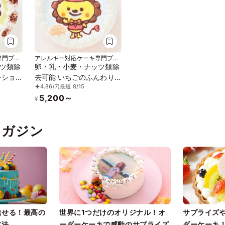
専門プテ
アレルギー対応ケーキ専門プテ
ィパ
ツ類除
卵・乳・小麦・ナッツ類除
ーショ
去可能 いちごのふんわり
4.86
(7)
最短 8/15
ストケ
ムース イラストケーキ
5,200～
1体の
（キャラクター1体のみ）
¥
ケーキと
※クリスマスケーキとして
慮くだ
のご利用はご遠慮ください
pマガジン
物画は描
ませ ※写真人物画は描けま
せん 5号 15cm
魅せる！最高の
世界に1つだけのオリジナル！オ
サプライズ
方法
ーダーケーキで感動のサプライズ
ダーケーキ