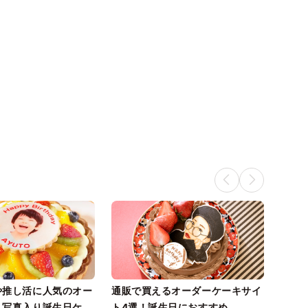
人物画は描けません 5号
せ） ※写真人物画は描けま
15cm
せん 5号 15cm
や推し活に人気のオー
通販で買えるオーダーケーキサイ
！写真入り誕生日ケー
ト4選！誕生日におすすめ