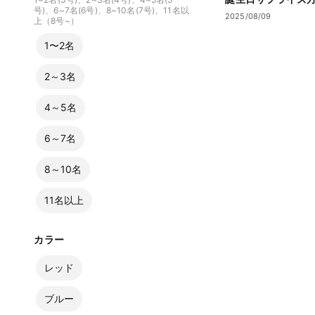
号)、6~7名(6号)、8~10名(7号)、11名以
2025/08/09
上（8号~）
1〜2名
2～3名
4～5名
6～7名
8～10名
11名以上
カラー
レッド
ブルー