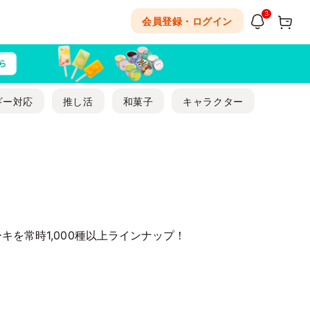
3
会員登録・ログイン
ギー対応
推し活
和菓子
キャラクター
を常時1,000種以上ラインナップ！