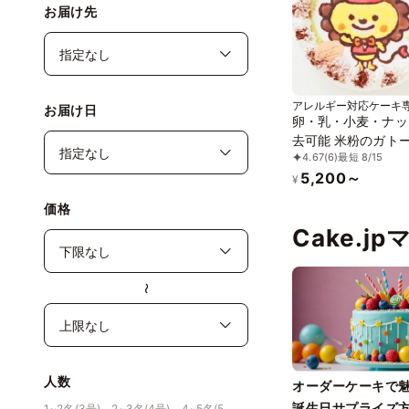
お届け先
アレルギー対応ケーキ
お届け日
ィパ
卵・乳・小麦・ナッ
去可能 米粉のガト
4.67
(6)
最短 8/15
コラクリーム イラ
5,200～
ーキ（キャラクター
¥
み） ※クリスマス
価格
してのご利用はご遠
Cake.j
さいませ ※写真人
けません 5号 15cm
〜
人数
オーダーケーキで
誕生日サプライズ
1~2名(3号)、2~3名(4号)、4~5名(5