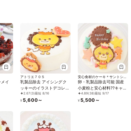
アトリエ７０５
安心食材のケーキ＊サントシャ
ペル
ーメイ
乳製品除去 アイシングク
卵・乳製品除去可能 国産
ッキーのイラストデコレー
小麦粉と安心材料??キャラ
2.67
(3)
最短 8/16
4.89
(38)
最短 9/17
スイー
ションケーキ 5号 15cm
クタークッキーのデコレー
5,600～
5,500～
キ》
ションケーキ 4号 12cm
¥
¥