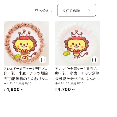
並べ替え：
アレルギー対応ケーキ専門プテ
アレルギー対応ケーキ専門プテ
ィパ
ィパ
卵・乳・小麦・ナッツ類除
卵・乳・小麦・ナッツ類除
去可能 米粉のふんわりシ
去可能 米粉の白いふんわ
4.81
(64)
最短 8/15
4.84
(55)
最短 8/15
ョコラ イラストケーキ
りデコレーション イラス
4,900～
4,700～
（キャラクター1体のみ）
トケーキ（キャラクター1
¥
¥
※クリスマスケーキとして
体のみ） ※クリスマスケー
のご利用はご遠慮ください
キとしてのご利用はご遠慮
ませ ※12月はお誕生日の方
くださいませ ※12月はお誕
のみ（一人での手作業、ご
生日の方のみ（一人での手
協力くださいませ） ※写真
作業、ご協力くださいま