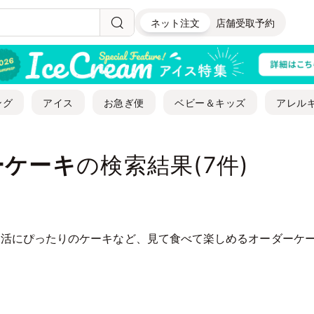
ネット注文
店舗受取予約
ング
アイス
お急ぎ便
ベビー＆キッズ
アレル
ーケーキ
の検索結果(
7
件)
活にぴったりのケーキなど、見て食べて楽しめるオーダーケーキ