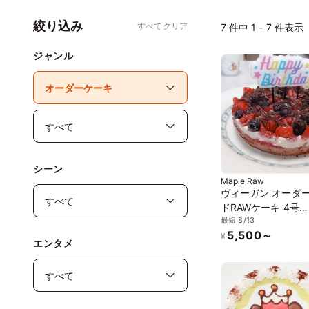
絞り込み
すべてクリア
7
件中 1 - 7 件表示
ジャンル
シーン
Maple Raw
ヴィーガン オーダ
ドRAWケーキ 4号
最短 8/13
12cm《ヴィーガン
5,500～
ツ・ヴィーガンケー
¥
エンタメ
《グルテンフリー》