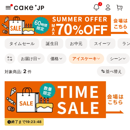
3
タイムセール
誕生日
お中元
スイーツ
ラ
お届け日
価格
アイスケーキ
シーン
2
並べ替え
対象商品:
件
終了まで
19:23:48