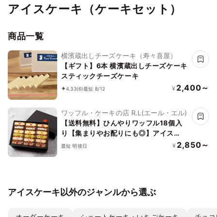
アイスケーキ（ケーキセット）
商品一覧
横濱蔵出しチーズケーキ（寿々喜屋）
【ギフト】6本 横濱蔵出しチーズケーキ
スティックチーズケーキ
2,400～
¥
4.33
(6)
最短 8/12
ワッフル・ケーキの店 R.L(エール・エル)
【送料無料】ひんやりワッフル18個入
り【集まりやお配りにも◎】アイス
2026
2,850～
¥
最短 明後日
アイスケーキ以外のジャンルから選ぶ
オーダーケーキ
ショートケーキ・いちごケーキ
チョコ