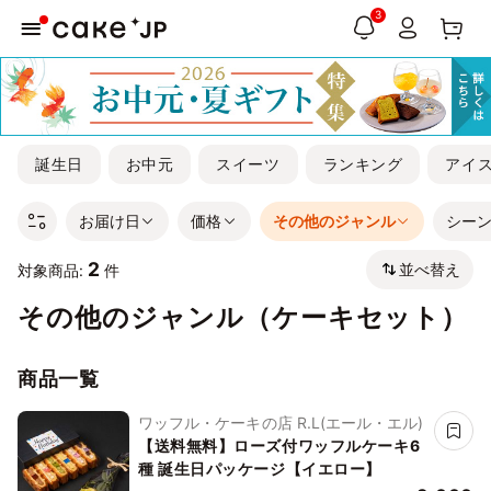
3
誕生日
お中元
スイーツ
ランキング
アイ
お届け日
価格
その他のジャンル
シー
2
並べ替え
対象商品:
件
その他のジャンル（ケーキセット）
商品一覧
ワッフル・ケーキの店 R.L(エール・エル)
【送料無料】ローズ付ワッフルケーキ6
種 誕生日パッケージ【イエロー】