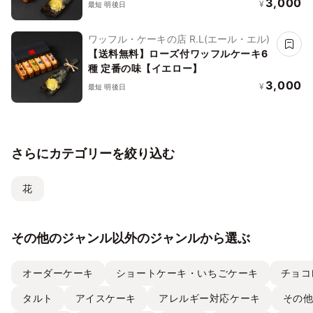
3,000
¥
最短 明後日
ワッフル・ケーキの店 R.L(エール・エル)
【送料無料】ローズ付ワッフルケーキ6
種 定番の味【イエロー】
3,000
¥
最短 明後日
さらにカテゴリーを絞り込む
花
その他のジャンル以外のジャンルから選ぶ
オーダーケーキ
ショートケーキ・いちごケーキ
チョコ
タルト
アイスケーキ
アレルギー対応ケーキ
その