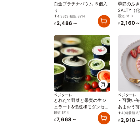
白金プラチナバウム ５個入
季節のふき
り
SALTY（
最短 8/13
4.33
(3)
最短 8/14
2,160
2,486～
¥
¥
ベジターレ
ベジターレ
とれたて野菜と果実の生ジ
～可愛い缶
ェラート&伝統和モダンセッ
あまおう苺
最短 8/14
4
(4)
最短 8/
ト
ケーキタル
7,668～
2,918
り）
¥
¥