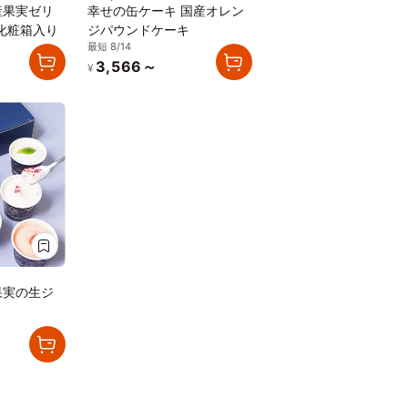
産果実ゼリ
幸せの缶ケーキ 国産オレン
化粧箱入り
ジパウンドケーキ
最短 8/14
3,566～
¥
果実の生ジ