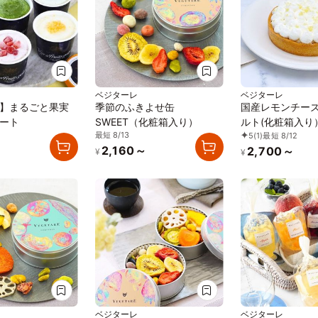
ベジターレ
ベジターレ
】まるごと果実
季節のふきよせ缶
国産レモンチー
ート
SWEET（化粧箱入り）
ルト(化粧箱入り
最短 8/13
5
(1)
最短 8/12
～
2,160～
2,700～
¥
¥
ベジターレ
ベジターレ