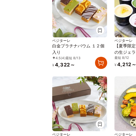
ベジターレ
ベジターレ
白金プラチナバウム １２個
【夏季限定
入り
の生ジェラ
最短 8/12
4.5
(4)
最短 8/13
4,212
4,322～
¥
¥
ベジターレ
ベジターレ