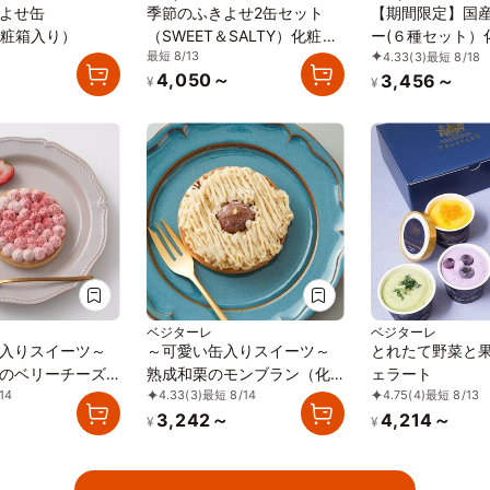
よせ缶
季節のふきよせ2缶セット
【期間限定】国
化粧箱入り）
（SWEET＆SALTY）化粧箱
ー(６種セット）
最短 8/13
4.33
(3)
最短 8/18
入り
～
4,050～
3,456～
¥
¥
ベジターレ
ベジターレ
入りスイーツ～
～可愛い缶入りスイーツ～
とれたて野菜と
のベリーチーズ
熟成和栗のモンブラン（化
ェラート
14
4.33
(3)
最短 8/14
4.75
(4)
最短 8/13
ト（化粧箱入
粧箱入り）
～
3,242～
4,214～
¥
¥