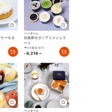
ベジターレ
ズケーキタ
伝統和モダンアイスジェラ
）
ート
5
(1)
最短 8/13
4,214～
¥
ベジターレ