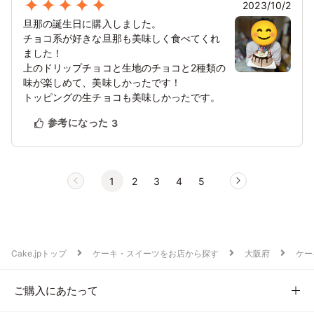
2023/10/2
旦那の誕生日に購入しました。
チョコ系が好きな旦那も美味しく食べてくれ
ました！
上のドリップチョコと生地のチョコと2種類の
味が楽しめて、美味しかったです！
トッピングの生チョコも美味しかったです。
参考になった
3
1
2
3
4
5
Cake.jpトップ
ケーキ・スイーツをお店から探す
大阪府
ケー
ご購入にあたって