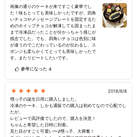
画像の通りのケーキが来てすごく豪華でし
た！味もとっても美味しかったですが、四角
いチョコやメッセージプレートを固定するた
めのホイップチョコが解凍しても固まったま
まで冷凍品だったことが分かっちゃう感じが
残念でした。でも、四角いチョコは色別に味
が違うのでこだわっているのが伝わるし、ス
ポンジも柔らかくてとっても美味しかったで
す。またリピートしたいです。
参考になった
4
2018/8/8
甥っ子の誕生日用に購入しました。
冷凍のケーキ、しかも通販での購入は初めてなので心配でし
たが、
レビューで高評価でしたので、購入を決意！
ちゃんと希望した日時に到着。
見た目がすごく可愛い〜♪甥っ子、大興奮！