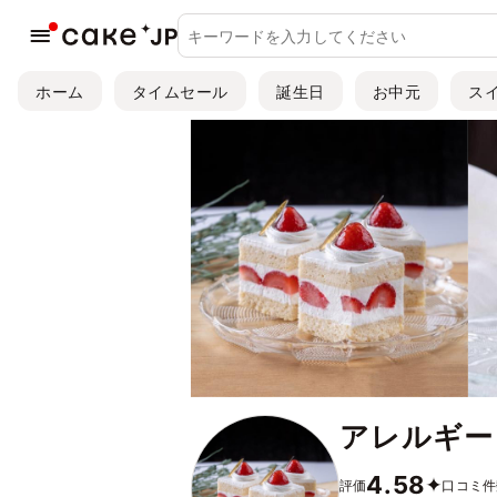
ホーム
タイムセール
誕生日
お中元
ス
アレルギー・
4.58
評価
口コミ件