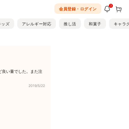
3
会員登録・ログイン
キッズ
アレルギー対応
推し活
和菓子
キャラ
ど良い量でした。また注
2019/5/22