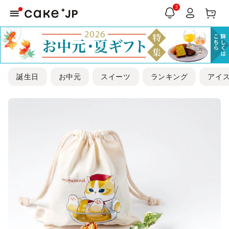
3
誕生日
お中元
スイーツ
ランキング
アイ