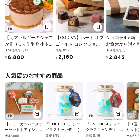
PR
【元アレルギーのシェフ
【GODIVA】ハート オブ
ショコラ6ヶ箱
が作ります】乳卵小麦不
ゴールド コレクション
北鎌倉から贈る
使用／アレルギー対応ケ
（6粒入）お中元2026
ョコレートの世
最短 8/12
5
(1)
最短 8/11
5
(1)
最短 8/15
2,160
6,800
2,845
ーキ／チョコレートケー
¥
¥
¥
キ4号（12cm）ヴィー
ガン対応
人気店のおすすめ商品
PR
PR
PR
PR
【C.ミニカーバースデ
『ONE PIECE』シー
『ONE PIECE』シー
【H.
ーセット】アイシング
グラスキャンディ（サ
グラスキャンディ（ル
セット
クッキー クッキー 救
ンジ）
フィ）
ッキー
最短 8/16
最短 8/16
4.89
(9)
4.67
(