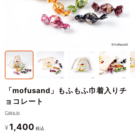
「mofusand」もふもふ巾着入りチ
ョコレート
Cake.jp
1,400
¥
税込