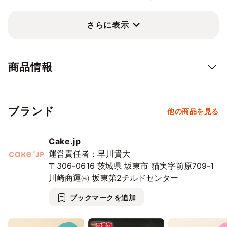
10/18
19
20
21
22
23
24
フレーバーは、ダーク・ミルク・ストロベリー・ピスタチオ・オ
⭘
⭘
⭘
⭘
⭘
⭘
⭘
レンジ。
さらに表示
お気に入りのフレーバーを見つけて、にゃんことチョコレートを
10/25
26
27
28
29
30
31
⭘
⭘
⭘
⭘
⭘
⭘
⭘
お楽しみください！
食べ終えた後、巾着は小物入れとしてご使用いただけます！
11/1
2
3
4
5
6
7
商品情報
⭘
⭘
⭘
⭘
⭘
⭘
⭘
ネコが好きな方へのお土産や、自分へのご褒美、おやつ時間、
11/8
9
10
11
12
13
14
様々なシーンにオススメの一品です。
⭘
⭘
⭘
⭘
⭘
⭘
⭘
ブランド
他の商品を見る
「mofusand」の商品一覧は
こちら
から！
11/15
16
17
18
19
20
21
⭘
⭘
⭘
⭘
⭘
⭘
⭘
Cake.jp
©mofusand
11/22
23
24
25
26
27
28
運営責任者：早川貴大
⭘
⭘
✕
⭘
⭘
⭘
⭘
〒306-0616
茨城県
坂東市
猫実字前原709-1
11/29
30
12/1
2
3
4
5
川崎商運㈱ 坂東第2チルドセンター
※配送エリアによって、お届け日が異なる場合がございます。
⭘
⭘
✕
⭘
⭘
⭘
⭘
※商品によって発送元・発送方法が異なるため、各商品ごとに送
ブックマークを追加
料が発生します。
12/6
7
8
9
10
11
12
⭘
⭘
⭘
⭘
⭘
⭘
⭘