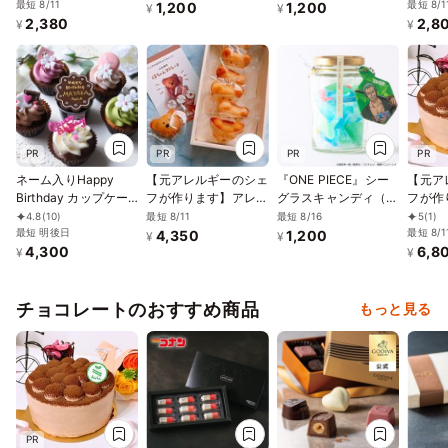
急車 消防車 パトカー
最短 8/11
車 消防
最短 8/1
1,200
1,200
¥
¥
2,380
2,8
車 プチギフト ケーキ
プチギ
¥
¥
デコレーション パト
コレー
カー 男の子 誕生日 ケ
ー 男の
ーキトッピング かわ
キトッ
いい お菓子
い お
PR
PR
PR
PR
ネーム入りHappy
【元アレルギーのシェ
『ONE PIECE』シー
【元ア
Birthday カップケー
フが作ります】アレル
グラスキャンディ（ゾ
フが作
キBox 誕生日プレゼン
ギー対応くまちゃんマ
ロ）
麦不使
最短 8/11
最短 8/16
4.8
(10)
5
(1)
ト
最短 明後日
ドレーヌ6個入り／乳
対応ケ
最短 8/1
4,350
1,200
¥
¥
4,300
6,8
卵小麦不使用／ヴィー
ートケ
¥
¥
ガン／グルテンフリー
（12
対応
チョコレートのおすすめ商品
もっと見る
PR