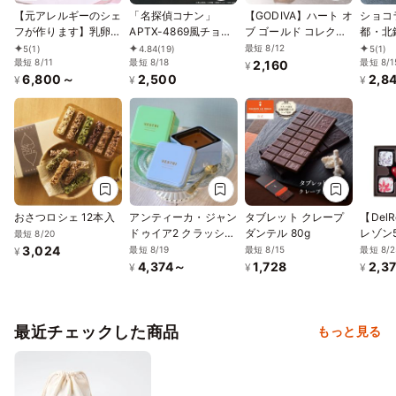
【元アレルギーのシェ
「名探偵コナン」
【GODIVA】ハート オ
ショコ
フが作ります】乳卵小
APTX-4869風チョコ
ブ ゴールド コレクシ
都・北
麦不使用／アレルギー
レート 9個入
ョン（6粒入）お中元
たなチ
最短 8/12
5
(1)
4.84
(19)
5
(1)
対応ケーキ／チョコレ
最短 8/11
最短 8/18
2026
界～
最短 8/1
2,160
¥
6,800～
2,500
2,8
ートケーキ4号
¥
¥
¥
（12cm）ヴィーガン
対応
おさつロシェ 12本入
アンティーカ・ジャン
タブレット クレープ
【Del
ドゥイア2 クラッシコ
ダンテル 80g
レゾン
最短 8/20
｜
3,024
最短 8/19
最短 8/15
最短 8/2
¥
4,374～
1,728
2,3
¥
¥
¥
最近チェックした商品
もっと見る