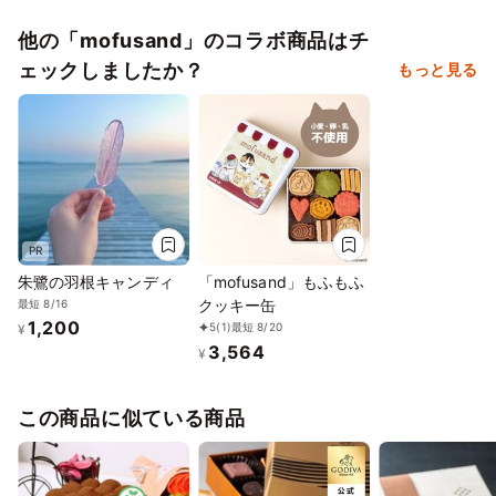
2/7
8
9
10
11
12
13
✕
✕
✕
✕
✕
✕
✕
他の「mofusand」のコラボ商品はチ
ェックしましたか？
もっと見る
2/14
15
16
17
18
19
20
✕
✕
✕
✕
✕
✕
✕
2/21
22
23
24
25
26
27
✕
✕
✕
✕
✕
✕
✕
2/28
3/1
2
3
4
5
6
✕
✕
✕
✕
✕
✕
✕
PR
朱鷺の羽根キャンディ
「mofusand」もふもふ
クッキー缶
最短 8/16
1,200
5
(1)
最短 8/20
¥
3,564
¥
この商品に似ている商品