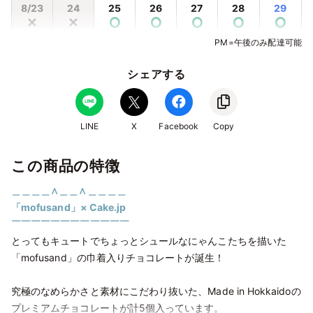
8/23
24
25
26
27
28
29
✕
✕
⭘
⭘
⭘
⭘
⭘
PM=午後のみ配達可能
8/30
31
9/1
2
3
4
5
⭘
⭘
✕
⭘
⭘
⭘
⭘
シェアする
9/6
7
8
9
10
11
12
⭘
⭘
⭘
⭘
⭘
⭘
⭘
9/13
14
15
16
17
18
19
LINE
X
Facebook
Copy
⭘
⭘
⭘
⭘
⭘
⭘
⭘
この商品の特徴
9/20
21
22
23
24
25
26
⭘
⭘
✕
✕
✕
⭘
⭘
＿＿＿＿∧＿＿∧＿＿＿＿
9/27
28
29
30
10/1
2
3
「mofusand」× Cake.jp
⭘
⭘
⭘
⭘
⭘
⭘
⭘
￣￣￣￣￣￣￣￣￣￣￣￣
とってもキュートでちょっとシュールなにゃんこたちを描いた
10/4
5
6
7
8
9
10
⭘
⭘
⭘
⭘
⭘
⭘
⭘
「mofusand」の巾着入りチョコレートが誕生！
10/11
12
13
14
15
16
17
究極のなめらかさと素材にこだわり抜いた、Made in Hokkaidoの
⭘
⭘
✕
⭘
⭘
⭘
⭘
プレミアムチョコレートが計5個入っています。