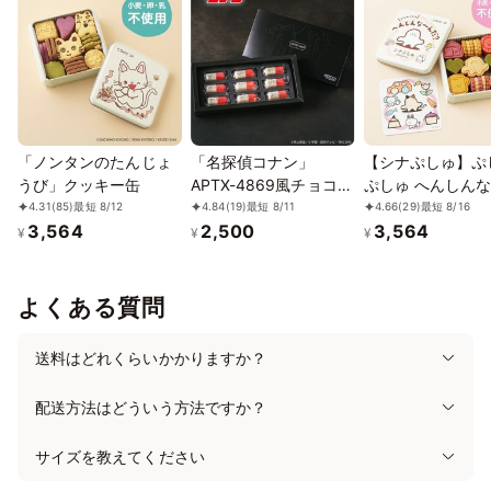
12/13
14
15
16
17
18
19
⭘
⭘
⭘
⭘
⭘
⭘
⭘
12/20
21
22
23
24
25
26
⭘
⭘
⭘
⭘
⭘
⭘
⭘
12/27
28
29
30
31
1/1
2
⭘
⭘
✕
✕
✕
✕
✕
「ノンタンのたんじょ
「名探偵コナン」
【シナぷしゅ】ぷ
うび」クッキー缶
APTX-4869風チョコレ
ぷしゅ へんしん
1/3
4
5
6
7
8
9
ート 9個入
だ？クッキー缶
4.31
(85)
最短 8/12
4.84
(19)
最短 8/11
4.66
(29)
最短 8/16
✕
✕
✕
✕
✕
⭘
⭘
3,564
2,500
3,564
¥
¥
¥
1/10
11
12
13
14
15
16
⭘
⭘
⭘
⭘
⭘
⭘
⭘
よくある質問
1/17
18
19
20
21
22
23
⭘
⭘
⭘
⭘
⭘
⭘
⭘
送料はどれくらいかかりますか？
1/24
25
26
27
28
29
30
⭘
⭘
⭘
⭘
⭘
⭘
⭘
配送方法はどういう方法ですか？
1/31
2/1
2
3
4
5
6
サイズを教えてください
⭘
⭘
⭘
⭘
✕
✕
✕