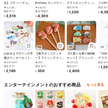
込】ゴディバ チョコ
Birthday カップケー
グラスキャンディ（サ
フが作
レートロールケーキ
キBox 誕生日プレゼン
ンジ）
ギー対
最短 8/16
最短 8/1
4.7
(30)
4.8
(10)
お中元2026
最短 8/12
ト
最短 明後日
ドレー
1,200
4,3
¥
¥
3,510
4,300
卵小麦
¥
¥
ガン／
PR
PR
PR
PR
お好きなデザインの手
【数字ポップクッキ
【H.選べる乗り物6種
『ONE
書きクッキーセット♪
ー】アイシングクッキ
セット】アイシングク
グラス
イラスト1枚から購入
ー 誕生日 ケーキ クッ
ッキー クッキー 救急
フィ）
最短 8/1
4.61
(247)
5
(3)
4.67
(3)
可能！ハート付き《イ
最短 8/11
キー 数字 デコレーシ
最短 8/11
車 消防車 パトカー 車
最短 8/11
1,2
¥
2,190
350
2,800
ラストクッキー｜頂い
ョンケーキ オリジナ
プチギフト ケーキデ
¥
¥
¥
た画像からお作りしま
ルケーキ かわいい お
コレーション パトカ
す✧》
菓子 推し活 推しケー
ー 男の子 誕生日 ケー
キ
キトッピング かわい
エンターテインメントのおすすめ商品
もっと見る
い お菓子