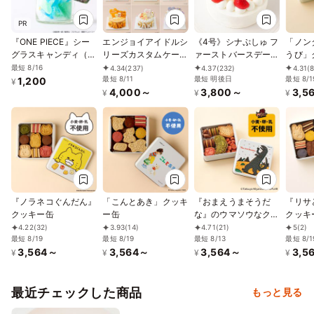
PR
『ONE PIECE』シー
エンジョイアイドルシ
《4号》シナぷしゅ フ
「ノン
グラスキャンディ（ゾ
リーズカスタムケーキ
ァーストバースデーケ
うび」
ロ）
4号
ーキ【※アレルギー非
最短 8/16
4.34
(237)
4.37
(232)
4.31
(
最短 8/11
対応：原材料の一部
最短 明後日
最短 8/1
1,200
¥
4,000～
3,800～
3,5
に、小麦・卵・乳成
¥
¥
¥
分・大豆を含む】
『ノラネコぐんだん』
「こんとあき」クッキ
『おまえうまそうだ
『リサ
クッキー缶
ー缶
な』のウマソウなクッ
クッキ
キー缶
4.22
(32)
3.93
(14)
4.71
(21)
5
(2)
最短 8/19
最短 8/19
最短 8/13
最短 8/1
3,564～
3,564～
3,564～
3,5
¥
¥
¥
¥
最近チェックした商品
もっと見る