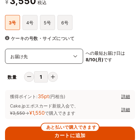
3,550
¥
税込
3号
4号
5号
6号
ケーキの号数・サイズについて
への最短お届け日は
8/10(月)
です
数量
35pt
獲得ポイント:
(円相当)
詳細
Cake.jpエポスカード新規入会で、
詳細
¥1,550
¥3,550
→
で購入できます
あと払いで購入できます
カートに追加