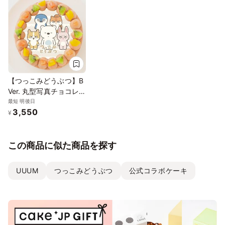
【つっこみどうぶつ】B
Ver. 丸型写真チョコレー
トケーキ 3号 9cm
最短 明後日
3,550
¥
この商品に似た商品を探す
UUUM
つっこみどうぶつ
公式コラボケーキ