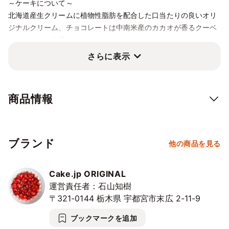
～ケーキについて～
10/11
12
13
14
15
16
17
北海道産生クリームに植物性脂肪を配合した口当たりの良いオリ
⭘
⭘
⭘
⭘
⭘
⭘
⭘
ジナルクリーム、チョコレートは中南米産のカカオが香るクーベ
10/18
19
20
21
22
23
24
ルチュールを使用しています。
⭘
⭘
⭘
⭘
⭘
⭘
⭘
乳化剤を使用しない、焼き上げのスポンジはフワフワ！生クリー
さらに表示
ムとの組み合わせも抜群です。
10/25
26
27
28
29
30
31
⭘
⭘
⭘
⭘
⭘
⭘
⭘
美味しく、楽しく、皆さまの大切な日をお祝いしましょう。
11/1
2
3
4
5
6
7
商品情報
⭘
⭘
⭘
⭘
⭘
⭘
⭘
11/8
9
10
11
12
13
14
こちらの商品は冷凍状態でのお届けとなります。
⭘
⭘
⭘
⭘
⭘
⭘
⭘
お召し上がり前に冷蔵庫で8時間程度の解凍が必要です。
ブランド
他の商品を見る
常温での解凍はできませんのでご注意ください。
11/15
16
17
18
19
20
21
⭘
⭘
⭘
⭘
⭘
⭘
⭘
冷凍保存30日。解凍開始後、冷蔵保存27時間が賞味期限となりま
Cake.jp ORIGINAL
す。
11/22
23
24
25
26
27
28
運営責任者：石山知樹
⭘
⭘
⭘
⭘
⭘
⭘
⭘
〒321-0144
栃木県
宇都宮市末広
2-11-9
11/29
30
12/1
2
3
4
5
ブックマークを追加
⭘
⭘
⭘
⭘
⭘
⭘
⭘