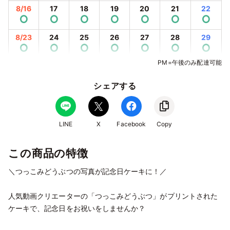
8/16
17
18
19
20
21
22
⭘
⭘
⭘
⭘
⭘
⭘
⭘
8/23
24
25
26
27
28
29
⭘
⭘
⭘
⭘
⭘
⭘
⭘
PM=午後のみ配達可能
8/30
31
9/1
2
3
4
5
⭘
⭘
⭘
⭘
⭘
⭘
⭘
シェアする
9/6
7
8
9
10
11
12
⭘
⭘
⭘
⭘
⭘
⭘
⭘
9/13
14
15
16
17
18
19
LINE
X
Facebook
Copy
⭘
⭘
⭘
⭘
⭘
⭘
⭘
この商品の特徴
9/20
21
22
23
24
25
26
⭘
⭘
⭘
⭘
⭘
⭘
⭘
＼つっこみどうぶつの写真が記念日ケーキに！／
9/27
28
29
30
10/1
2
3
⭘
⭘
⭘
⭘
⭘
⭘
⭘
人気動画クリエーターの「つっこみどうぶつ」がプリントされた
ケーキで、記念日をお祝いをしませんか？
10/4
5
6
7
8
9
10
⭘
⭘
⭘
⭘
⭘
⭘
⭘