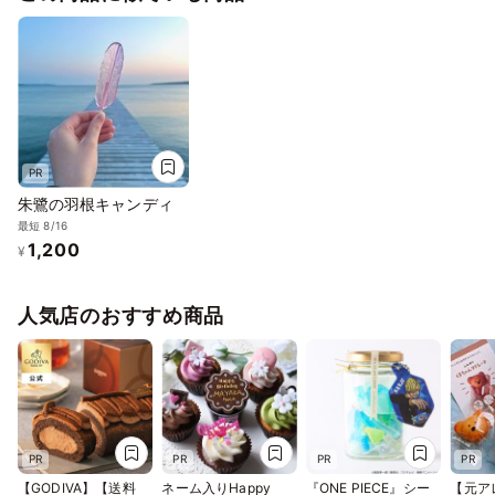
わいい お菓子
PR
朱鷺の羽根キャンディ
最短 8/16
1,200
¥
人気店のおすすめ商品
PR
PR
PR
PR
【GODIVA】【送料
ネーム入りHappy
『ONE PIECE』シー
【元ア