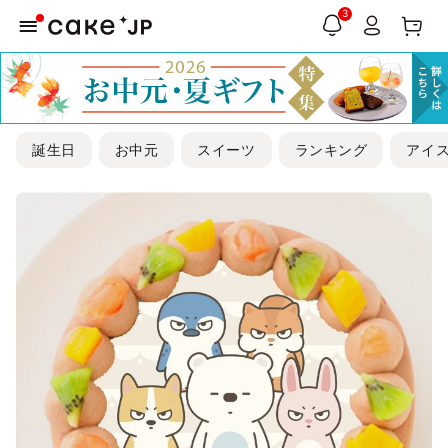
3
誕生日
お中元
スイーツ
ランキング
アイ