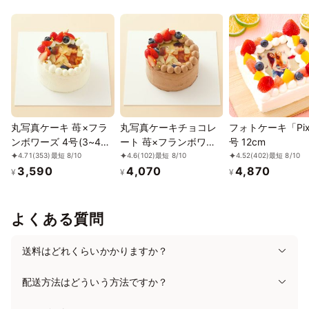
12/6
7
8
9
10
11
12
⭘
⭘
⭘
⭘
⭘
⭘
⭘
12/13
14
15
16
17
18
19
⭘
⭘
⭘
⭘
⭘
⭘
⭘
12/20
21
22
23
24
25
26
⭘
⭘
⭘
⭘
⭘
⭘
⭘
丸写真ケーキ 苺×フラ
丸写真ケーキチョコレ
フォトケーキ「Pix
12/27
28
29
30
31
1/1
2
⭘
⭘
⭘
⭘
⭘
⭘
✕
ンボワーズ 4号(3~4名
ート 苺×フランボワー
号 12cm
様向け)
ズ 4号(3~4名様向け)
4.71
(353)
最短 8/10
4.6
(102)
最短 8/10
4.52
(402)
最短 8/10
1/3
4
5
6
7
8
9
3,590
4,070
4,870
¥
¥
¥
✕
⭘
⭘
⭘
⭘
⭘
⭘
1/10
11
12
13
14
15
16
よくある質問
⭘
⭘
⭘
⭘
⭘
⭘
⭘
1/17
18
19
20
21
22
23
送料はどれくらいかかりますか？
⭘
⭘
⭘
⭘
⭘
⭘
⭘
配送方法はどういう方法ですか？
1/24
25
26
27
28
29
30
⭘
⭘
⭘
⭘
⭘
⭘
⭘