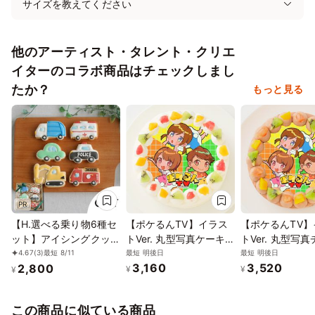
サイズを教えてください
1/31
2/1
2
3
4
5
6
⭘
⭘
⭘
⭘
✕
✕
✕
他のアーティスト・タレント・クリエ
2/7
8
9
10
11
12
13
✕
✕
✕
✕
✕
✕
✕
イターのコラボ商品はチェックしまし
たか？
もっと見る
2/14
15
16
17
18
19
20
✕
✕
✕
✕
✕
✕
✕
2/21
22
23
24
25
26
27
✕
✕
✕
✕
✕
✕
✕
2/28
3/1
2
3
4
5
6
✕
✕
✕
✕
✕
✕
✕
PR
【H.選べる乗り物6種セ
【ポケるんTV】イラス
【ポケるんTV】
ット】アイシングクッキ
トVer. 丸型写真ケーキ 3
トVer. 丸型写
ー クッキー 救急車 消防
号 9cm
ートケーキ 3号 
最短 明後日
最短 明後日
4.67
(3)
最短 8/11
3,160
3,520
2,800
車 パトカー 車 プチギフ
¥
¥
¥
ト ケーキデコレーショ
ン パトカー 男の子 誕生
この商品に似ている商品
日 ケーキトッピング か