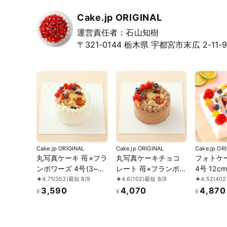
Cake.jp ORIGINAL
運営責任者：石山知樹
〒321-0144
栃木県
宇都宮市末広
2-11-
Cake.jp ORIGINAL
Cake.jp ORIGINAL
Cake.jp OR
丸写真ケーキ 苺×フラ
丸写真ケーキチョコ
フォトケー
ンボワーズ 4号(3~4
レート 苺×フランボワ
4号 12cm
名様向け)
ーズ 4号(3~4名様向
4.71
(353)
最短 8/9
4.6
(102)
最短 8/9
4.52
(402
け)
3,590
4,070
4,870
¥
¥
¥