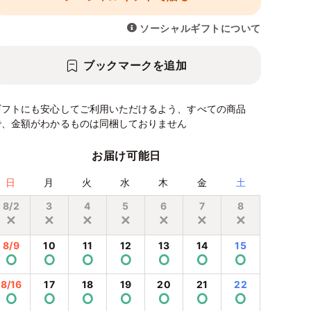
ソーシャルギフトについて
ブックマークを追加
ギフトにも安心してご利用いただけるよう、すべての商品
で、金額がわかるものは同梱しておりません
お届け可能日
日
月
火
水
木
金
土
8/2
3
4
5
6
7
8
✕
✕
✕
✕
✕
✕
✕
8/9
10
11
12
13
14
15
⭘
⭘
⭘
⭘
⭘
⭘
⭘
8/16
17
18
19
20
21
22
⭘
⭘
⭘
⭘
⭘
⭘
⭘