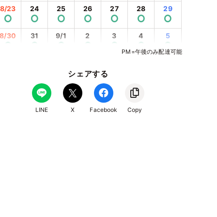
8/23
24
25
26
27
28
29
⭘
⭘
⭘
⭘
⭘
⭘
⭘
8/30
31
9/1
2
3
4
5
⭘
⭘
⭘
⭘
⭘
⭘
⭘
PM=午後のみ配達可能
9/6
7
8
9
10
11
12
⭘
⭘
⭘
⭘
⭘
⭘
⭘
シェアする
9/13
14
15
16
17
18
19
⭘
⭘
⭘
⭘
⭘
⭘
⭘
LINE
X
Facebook
Copy
9/20
21
22
23
24
25
26
⭘
⭘
⭘
⭘
⭘
⭘
⭘
9/27
28
29
30
10/1
2
3
⭘
⭘
⭘
⭘
⭘
⭘
⭘
10/4
5
6
7
8
9
10
⭘
⭘
⭘
⭘
⭘
⭘
⭘
10/11
12
13
14
15
16
17
⭘
⭘
⭘
⭘
⭘
⭘
⭘