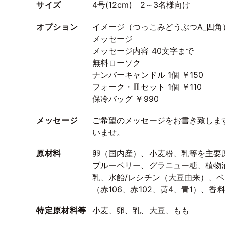
サイズ
4号(12cm) 2～3名様向け
オプション
イメージ（つっこみどうぶつA_四角
メッセージ
メッセージ内容 40文字まで
無料ローソク
ナンバーキャンドル 1個 ￥150
フォーク・皿セット 1個 ￥110
保冷バッグ ￥990
メッセージ
ご希望のメッセージをお書き致しま
いませ。
原材料
卵（国内産）、小麦粉、乳等を主要
ブルーベリー、グラニュー糖、植物
乳、水飴/レシチン（大豆由来）、
（赤106、赤102、黄4、青1）、
特定原材料等
小麦、卵、乳、大豆、もも