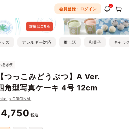
3
会員登録・ログイン
キッズ
アレルギー対応
推し活
和菓子
キャラ
お急ぎ便
【つっこみどうぶつ】A Ver.
四角型写真ケーキ 4号 12cm
ake.jp ORIGINAL
4,750
¥
税込