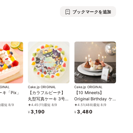
ブックマークを追加
9
IGINAL
Cake.jp ORIGINAL
Cake.jp ORIGINAL
キ「Pix」
【カラフルピーチ】
【10 Mineets】
丸型写真ケーキ 3号
Original Birthday ケ
9cm
ーキ6種
)
最短 8/9
4.45
(11)
最短 8/9
4.51
(488)
最短 8/9
3,190
3,480
¥
¥