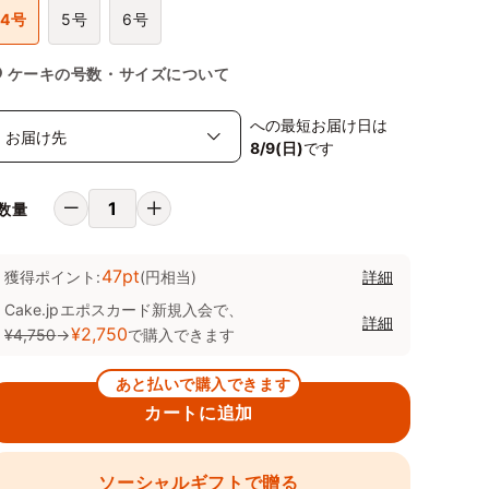
4号
5号
6号
ケーキの号数・サイズについて
への最短お届け日は
8/9(日)
です
数量
47pt
獲得ポイント:
(円相当)
詳細
Cake.jpエポスカード新規入会で、
詳細
¥2,750
¥4,750
→
で購入できます
あと払いで購入できます
カートに追加
ソーシャルギフトで贈る