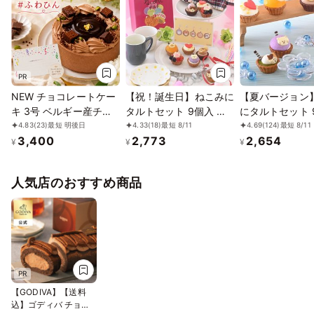
PR
NEW チョコレートケー
【祝！誕生日】ねこみに
【夏バージョン
キ 3号 ベルギー産チョ
タルトセット 9個入 夏
にタルトセット 
コ 半解凍でとろける(室
フレーバー
お中元 2026
4.83
(23)
最短 明後日
4.33
(18)
最短 8/11
4.69
(124)
最短 8/11
3,400
2,773
2,654
温で半解凍していただく
¥
¥
¥
と、外はふんわり、中は
ひんやりとした食感をお
人気店のおすすめ商品
楽しみいただけます)濃
厚クーベルチュールチョ
コ バースデーケーキ お
誕生日ケーキ アニバー
サリーカード #ふわひん
純生ショコラ
PR
【GODIVA】【送料
込】ゴディバ チョコ