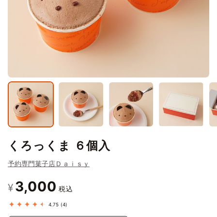
くろっくま ６個入
予約専門菓子店Ｄａｉｓｙ
3,000
¥
税込
4.75
(4)