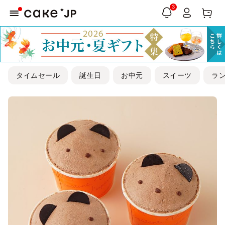
3
タイムセール
誕生日
お中元
スイーツ
ラ