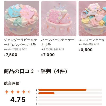
ジェンダーリビールケ
ハーフバースデーケー
ユニコーンケーキ 
ーキ(ロンパース) 5号
キ 4号
4.11
(9)
最短 8/12
6,500
4.44
(25)
最短 8/12
4.43
(28)
最短 8/12
¥
7,500
7,000
¥
¥
商品の口コミ・評判（4件）
総合評価
5
4
3
4.75
2
1