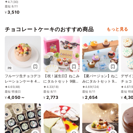
レートロールケーキ
4.7
(30)
お中元2026
最短 8/11
3,510
¥
チョコレートケーキのおすすめ商品
もっと見る
PR
フルーツ生チョコデコ
【祝！誕生日】ねこみ
【夏バージョン】ねこ
デザイ
レーションケーキ 4号
にタルトセット 9個入
みにタルトセット 9個
チョコ
12cm
夏フレーバー
入 お中元 2026
ルケー
4.65
(48)
4.33
(18)
4.69
(124)
4.87
(
最短 明後日
最短 8/11
最短 8/11
号
最短 明
4,050～
2,773
2,654
4,3
¥
¥
¥
¥