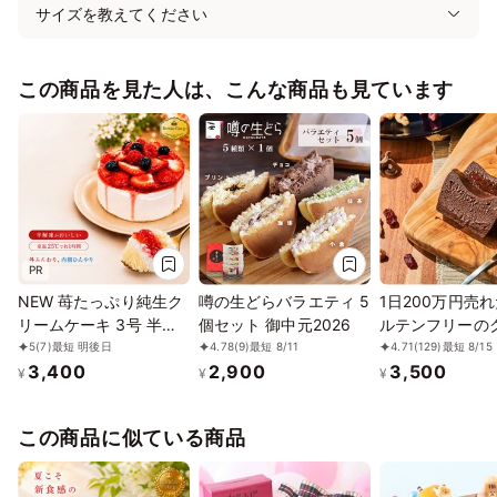
サイズを教えてください
この商品を見た人は、こんな商品も見ています
PR
NEW 苺たっぷり純生ク
噂の生どらバラエティ 5
1日200万円売
リームケーキ 3号 半解
個セット 御中元2026
ルテンフリーの
凍でとろける(室温で半
ン達成率1339
5
(7)
最短 明後日
4.78
(9)
最短 8/11
4.71
(129)
最短 8/15
3,400
2,900
3,500
解凍していただくと、外
ガトーショコラ
¥
¥
¥
はふんわり、中はひんや
レゼント
りとした食感をお楽しみ
この商品に似ている商品
いただけます) バースデ
ーケーキ お誕生日ケー
キ #ふわひん純生いちご