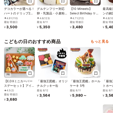
デコカラーが選べる！
グルテンフリー対応
【10 Mineets】
最高級
ハートのドリップ2D
卵・乳製品・小麦粉不
Select Birthday ケー
ンの銘
ケーキ ランチボック
使用 よりどり８種の
キ6種
15cm
4.91
(110)
4.6
(123)
4.71
(212)
4.8
(10
ス 濃厚チョコVer.
最短 明後日
ホールケーキ 5号
最短 8/11
最短 明後日
最短 明
3,500
5,350
3,480
5,4
15cm
¥
¥
¥
¥
こどもの日のおすすめ商品
もっと見る
PR
【E.DXミニカーバー
「最強王図鑑」オリジ
「最強王図鑑」ホール
「最強
スデーセット】アイシ
ナルクッキー缶
ケーキ 5号
トホー
ングクッキー クッキ
最短 8/12
最短 8/11
最短 8/1
4.5
(2)
ー 救急車 消防車 パト
最短 明後日
3,564
5,980～
3,5
¥
¥
¥
3,680
カー 車 プチギフト ケ
¥
ーキデコレーション
パトカー 男の子 誕生
日 ケーキトッピング