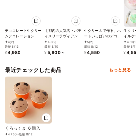
かわいい お菓子
チョコレート生クリー
【都内の人気店・パテ
生クリームで作る、ハ
生クリ
ムデコレーション
ィスリーラヴィアンレ
ートいっぱいのデコレ
イルケ
15cmサッカーボール
ーヴ】子供の日チョコ
ーション 4号 12cm
サンド)
4
(2)
4.5
(2)
5
(2)
4.61
(1
型チョコレート
最短 8/13
レートケーキ4号
最短 8/10
最短 8/12
最短 8/1
4,980
5,800～
4,550
4,5
¥
¥
¥
¥
最近チェックした商品
もっと見る
くろっくま ６個入
4.75
(4)
最短 8/12