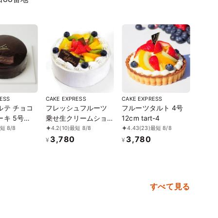
ESS
CAKE EXPRESS
CAKE EXPRESS
ルテ チョコ
フレッシュフルーツ
フルーツタルト 4号
キ 5号
乗せ生クリームショ
12cm tart-4
hertorte-5
ートケーキ 4号 12cm
短 8/8
4.2
(10)
最短 8/8
4.43
(23)
最短 8/8
cream-4
3,780
3,780
¥
¥
すべて見る