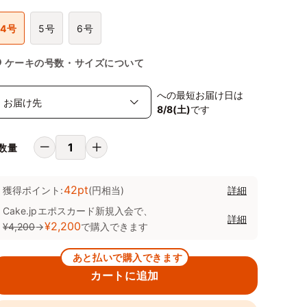
4号
5号
6号
ケーキの号数・サイズについて
への最短お届け日は
8/8(土)
です
数量
42pt
獲得ポイント:
(円相当)
詳細
Cake.jpエポスカード新規入会で、
詳細
¥2,200
¥4,200
→
で購入できます
あと払いで購入できます
カートに追加