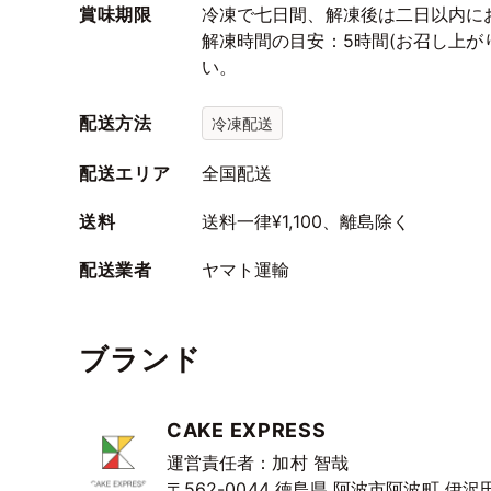
賞味期限
冷凍で七日間、解凍後は二日以内に
解凍時間の目安：5時間(お召し上が
い。
配送方法
冷凍配送
配送エリア
全国配送
送料
送料一律¥1,100、離島除く
配送業者
ヤマト運輸
ブランド
CAKE EXPRESS
運営責任者：加村 智哉
〒562-0044
徳島県
阿波市阿波町
伊沢