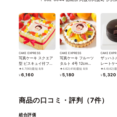
CAKE EXPRESS
CAKE EXPRESS
CAKE EXPR
写真ケーキ スクエア
写真ケーキ フルーツ
ザッハト
型 ビスキュイ付フレ
タルト 4号 12cm
レートケー
ッシュフルーツ乗せ
tart-4-p
15cm sac
4.7
(90)
最短 8/8
4.62
(418)
最短 8/8
4.6
(42)
最
生クリームショート
6,160
5,180
5,320
¥
¥
¥
ケーキ 5号 14×14cm
square-5-p2
商品の口コミ・評判（7件）
総合評価