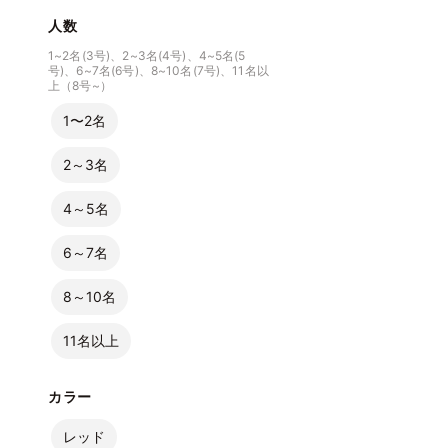
人数
1~2名(3号)、2~3名(4号)、4~5名(5
号)、6~7名(6号)、8~10名(7号)、11名以
上（8号~）
1〜2名
2～3名
4～5名
6～7名
8～10名
11名以上
カラー
レッド