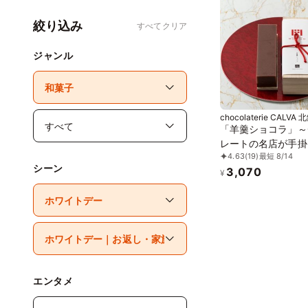
絞り込み
すべてクリア
ジャンル
chocolaterie CALVA
前
「羊羹ショコラ」～
レートの名店が手掛
4.63
(19)
最短 8/14
と洋の新食感～
シーン
3,070
¥
エンタメ