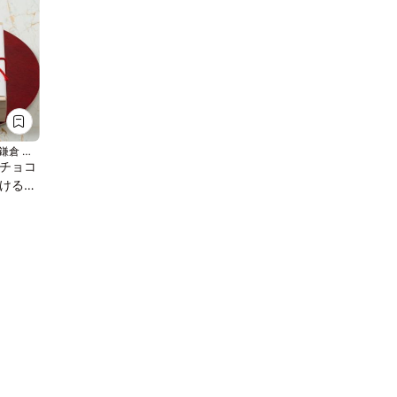
 北鎌倉 門
チョコ
ける和