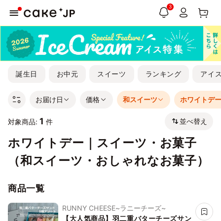
3
誕生日
お中元
スイーツ
ランキング
アイ
お届け日
価格
和スイーツ
ホワイトデ
1
並べ替え
対象商品:
件
ホワイトデー｜スイーツ・お菓子
（和スイーツ・おしゃれなお菓子）
商品一覧
RUNNY CHEESE~ラニーチーズ~
【大人気商品】羽二重バターチーズサン