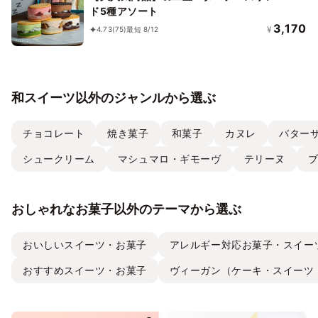
ド5種アソート
3,170
¥
4.73
(75)
最短 8/12
和スイーツ以外のジャンルから選ぶ
チョコレート
焼き菓子
和菓子
カヌレ
バター
シュークリーム
マシュマロ・ギモーヴ
テリーヌ
おしゃれなお菓子以外のテーマから選ぶ
おいしいスイーツ・お菓子
アレルギー対応お菓子・スイー
おすすめスイーツ・お菓子
ヴィーガン（ケーキ・スイーツ