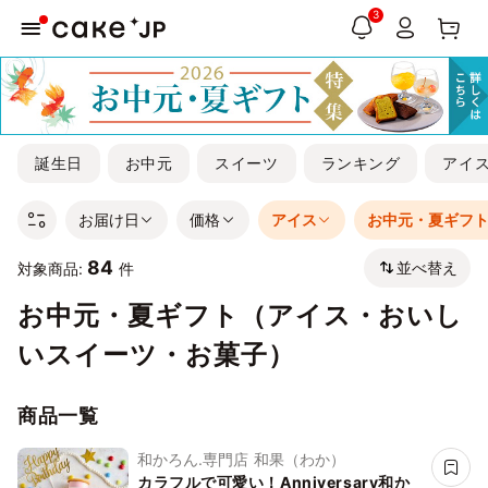
3
誕生日
お中元
スイーツ
ランキング
アイ
お届け日
価格
アイス
お中元・夏ギフ
84
並べ替え
対象商品:
件
お中元・夏ギフト（アイス・おいし
いスイーツ・お菓子）
商品一覧
和かろん.専門店 和果（わか）
カラフルで可愛い！Anniversary和か