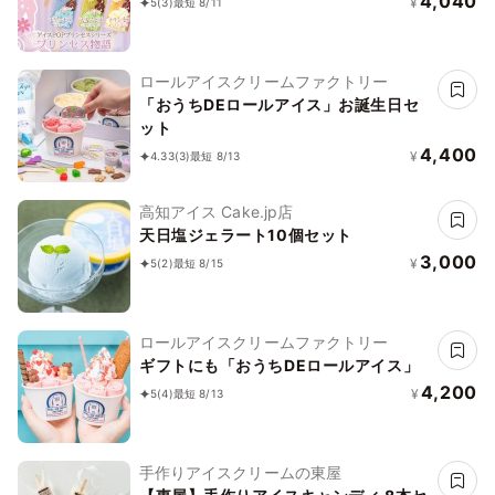
4,040
¥
5
(3)
最短 8/11
ロールアイスクリームファクトリー
「おうちDEロールアイス」お誕生日セ
ット
4,400
¥
4.33
(3)
最短 8/13
高知アイス Cake.jp店
天日塩ジェラート10個セット
3,000
¥
5
(2)
最短 8/15
ロールアイスクリームファクトリー
ギフトにも「おうちDEロールアイス」
4,200
¥
5
(4)
最短 8/13
手作りアイスクリームの東屋