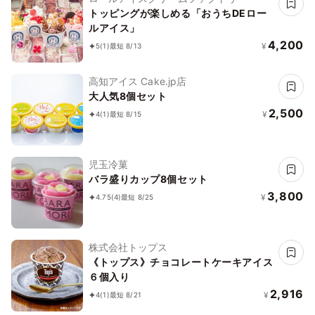
トッピングが楽しめる「おうちDEロー
ルアイス」
4,200
¥
5
(1)
最短 8/13
高知アイス Cake.jp店
大人気8個セット
2,500
¥
4
(1)
最短 8/15
児玉冷菓
バラ盛りカップ8個セット
3,800
¥
4.75
(4)
最短 8/25
株式会社トップス
《トップス》チョコレートケーキアイス
６個入り
2,916
¥
4
(1)
最短 8/21