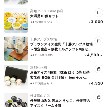
高知アイス Cake.jp店
大満足10個セット
3,000
¥
4.75
(4)
最短 8/15
十勝アルプス牧場
ブラウンスイス生乳「十勝アルプス牧場
～限定生産～放牧ミルクソフト6個セッ
ト」
4,598～
¥
4.91
(11)
最短 8/15
京都利休園
お茶アイス4種類（抹茶 ほうじ茶 紅茶
玄米茶 各2個 合計8個）item-ice-
4set-mhkg
4,320
¥
4.67
(3)
最短 8/27
丹波篠山近又
丹波篠山近又 黒豆ときなこ、丹波茶の
アイスクリーム 6個