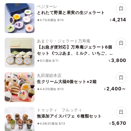
ベジターレ
とれたて野菜と果実の生ジェラート
4,214
¥
4.75
(4)
最短 8/14
あまぐり・ジェラート万寿庵
【お急ぎ便対応】万寿庵ジェラート6個
セット《つぶあま、ミルク、いちご、抹
茶、チョコチップ、クッキー＆クリーム
3,800
¥
5
(1)
最短 8/11
各種1個入り》
丸田屋総本店
生クリーム大福6個セット×2箱
2,400～
¥
4.4
(25)
最短 8/13
トゥッティ フルッティ
無添加アイスパフェ ６種類セット
5,670
¥
4.48
(31)
最短 8/13