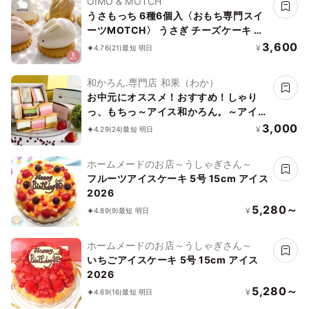
OIMO & MOTCH
うさもっち 6種6個入〈おもち専門スイ
ーツMOTCH〉 うさぎ チーズケーキ 和
洋菓子 個包装 もちもち チーズムース お
3,600
¥
4.76
(21)
最短 明日
もち レアチーズ 餅 お中元2026 アイス
2026
和かろん.専門店 和果（わか）
お中元にオススメ！おすすめ！しゃり
っ、もちっ～アイス和かろん。～アイス
2026
3,000
¥
4.29
(24)
最短 明日
ホームメードのお店～うしゃぎさん～
フルーツアイスケーキ 5号 15cm アイス
2026
5,280～
¥
4.89
(9)
最短 明日
ホームメードのお店～うしゃぎさん～
いちごアイスケーキ 5号 15cm アイス
2026
5,280～
¥
4.69
(16)
最短 明日