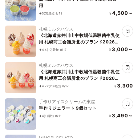
用
4,500～
¥
5
(3)
最短 8/13
札幌ミルクハウス
《北海道赤井川山中牧場低温殺菌牛乳使
用 札幌商工会議所北のブランド2026認
証品》ソフトクリームお試しセット 5個
3,000～
¥
4.4
(10)
最短 8/17
セット「アイス 2026」「お中元
2026」
札幌ミルクハウス
《北海道赤井川山中牧場低温殺菌牛乳使
用 札幌商工会議所北のブランド2026認
証品》北海道からお取り寄せソフトクリ
3,300
¥
4.22
(23)
最短 8/17
ームが6種類入ったセット「アイス
2026」「お中元2026」
手作りアイスクリームの東屋
手作りジェラート 9個セット
3,490～
¥
4
(1)
最短 8/11
MINORI GELATO