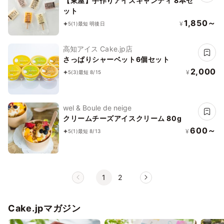
【東屋】手作りアイスキャンディ 8本セ
ット
1,850～
¥
5
(1)
最短 明後日
高知アイス Cake.jp店
さっぱりシャーベット6個セット
2,000
¥
5
(3)
最短 8/15
wel & Boule de neige
クリームチーズアイスクリーム 80g
600～
¥
5
(1)
最短 8/13
1
2
Cake.jpマガジン