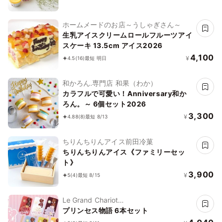
ホームメードのお店～うしゃぎさん～
生乳アイスクリームロールフルーツアイ
スケーキ 13.5cm アイス2026
4,100
¥
4.5
(16)
最短 明日
和かろん.専門店 和果（わか）
カラフルで可愛い！Anniversary和か
ろん。～ 6個セット2026
3,300
¥
4.88
(8)
最短 8/13
ちりんちりんアイス前田冷菓
ちりんちりんアイス《ファミリーセッ
ト》
3,900
¥
5
(4)
最短 8/15
Le Grand Chariot
ル・グラン・シャリオ
プリンセス物語 6本セット