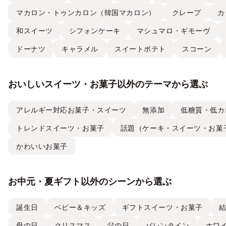
マカロン・トゥンカロン（韓国マカロン）
クレープ
カ
和スイーツ
シフォンケーキ
マシュマロ・ギモーヴ
ドーナツ
キャラメル
スイートポテト
スコーン
おいしいスイーツ・お菓子以外のテーマから選ぶ
アレルギー対応お菓子・スイーツ
無添加
低糖質・低カ
トレンドスイーツ・お菓子
話題（ケーキ・スイーツ・お菓
かわいいお菓子
お中元・夏ギフト以外のシーンから選ぶ
誕生日
ベビー＆キッズ
ギフトスイーツ・お菓子
母の日
クリスマス
父の日
バレンタイン
ホワ