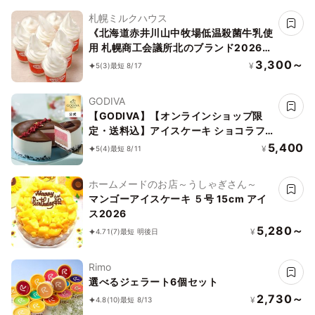
札幌ミルクハウス
《北海道赤井川山中牧場低温殺菌牛乳使
用 札幌商工会議所北のブランド2026認
証品》バニラソフトクリーム 6個セット
3,300～
¥
5
(3)
最短 8/17
「アイス 2026」「お中元2026」
GODIVA
【GODIVA】【オンラインショップ限
定・送料込】アイスケーキ ショコラフ
ランボワーズ お中元2026
5,400
¥
5
(4)
最短 8/11
ホームメードのお店～うしゃぎさん～
マンゴーアイスケーキ ５号 15cm アイ
ス2026
5,280～
¥
4.71
(7)
最短 明後日
Rimo
選べるジェラート6個セット
2,730～
¥
4.8
(10)
最短 8/13