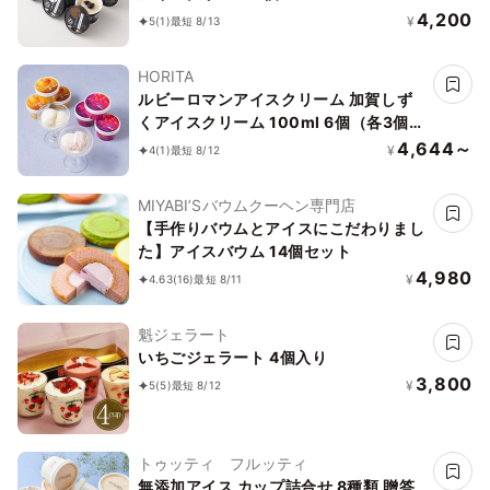
4,200
¥
5
(1)
最短 8/13
HORITA
ルビーロマンアイスクリーム 加賀しず
くアイスクリーム 100ml 6個（各3個ず
つ）セット
4,644～
¥
4
(1)
最短 8/12
MIYABI’Sバウムクーヘン専門店
【手作りバウムとアイスにこだわりまし
た】アイスバウム 14個セット
4,980
¥
4.63
(16)
最短 8/11
魁ジェラート
いちごジェラート 4個入り
3,800
¥
5
(5)
最短 8/12
トゥッティ フルッティ
無添加アイス カップ詰合せ 8種類 贈答