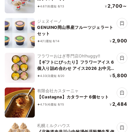
2,700～
¥
4.67
(6)
最短 8/13
ジェヌイーノ
GENUINO岡山県産フルーツジェラート
セット
2,900
¥
4
(1)
最短 8/14
フラワーおはぎ専門店Oh!huggy!!
【ギフトにぴったり】フラワーアイス 6
個入り詰め合わせ アイス2026 お中元
2026
5,800
¥
4.33
(3)
最短 8/20
有限会社カスターニャ
【Castagna】カタラーナ 6個セット
2,484
¥
4.75
(4)
最短 8/15
札幌ミルクハウス
《北海道赤井川山中牧場低温殺菌牛乳使