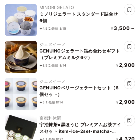
MINORI GELATO
ミノリジェラート スタンダード詰合せ
6個
3,500～
¥
4.5
(2)
最短 8/15
ジェヌイーノ
GENUINOジェラート詰め合わせギフト
（プレミアムミルク6ケ）
2,900
¥
3.5
(2)
最短 8/14
ジェヌイーノ
GENUINOベリージェラートセット（6
個セット）
2,900
¥
5
(1)
最短 8/14
京都利休園
宇治抹茶×黒ほうじ プレミアムお茶アイ
スセット item-ice-2set-matcha-
houjicha
4,320
¥
4
(1)
最短 8/27