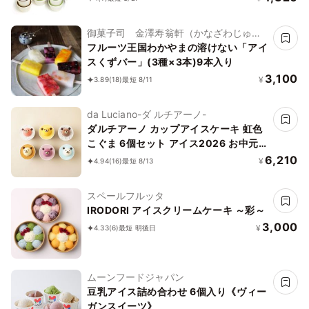
御菓子司 金澤寿翁軒（かなざわじゅお
うけん）
フルーツ王国わかやまの溶けない「アイ
スくずバー」(3種×3本)9本入り
3,100
¥
3.89
(18)
最短 8/11
da Luciano-ダ ルチアーノ-
ダルチアーノ カップアイスケーキ 虹色
こぐま 6個セット アイス2026 お中元
2026
6,210
¥
4.94
(16)
最短 8/13
スペールフルッタ
IRODORI アイスクリームケーキ ～彩～
3,000
¥
4.33
(6)
最短 明後日
ムーンフードジャパン
豆乳アイス詰め合わせ 6個入り《ヴィー
ガンスイーツ》