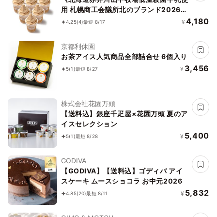
用 札幌商工会議所北のブランド2026認
証品》カフェオレソフトクリーム 8個セ
4,180
¥
4.25
(4)
最短 8/17
ット「アイス 2026」「お中元2026」
京都利休園
お茶アイス人気商品全部詰合せ 6個入り
3,456
¥
5
(1)
最短 8/27
株式会社花園万頭
【送料込】銀座千疋屋×花園万頭 夏のア
イスセレクション
5,400
¥
5
(1)
最短 8/28
GODIVA
【GODIVA】【送料込】ゴディバ アイ
スケーキ ムースショコラ お中元2026
5,832
¥
4.85
(20)
最短 8/11