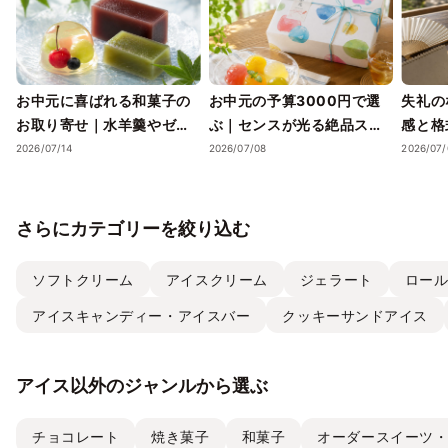
お中元に喜ばれる和菓子の
お中元の予算3000円で選
失礼の
お取り寄せ｜水羊羹やゼリ
ぶ｜センスが光る絶品スイ
感と格
ーで涼を届ける夏ギフト
ーツギフトと失敗しない選
ツギフ
2026/07/14
2026/07/08
2026/07/
び方
さらにカテゴリーを絞り込む
ソフトクリーム
アイスクリーム
ジェラート
ロー
アイスキャンディー・アイスバー
クッキーサンドアイス
アイス以外のジャンルから選ぶ
チョコレート
焼き菓子
和菓子
オーダースイーツ