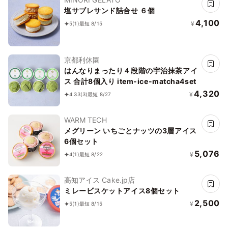
塩サブレサンド詰合せ ６個
4,100
¥
5
(1)
最短 8/15
京都利休園
はんなりまったり４段階の宇治抹茶アイ
ス 合計8個入り item-ice-matcha4set
4,320
¥
4.33
(3)
最短 8/27
WARM TECH
メグリーン いちごとナッツの3層アイス
6個セット
5,076
¥
4
(1)
最短 8/22
高知アイス Cake.jp店
ミレービスケットアイス8個セット
2,500
¥
5
(1)
最短 8/15