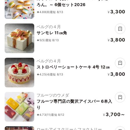
ろん。～ 6個セット2026
3,300
¥
4.88
(8)
最短 8/13
PR
ベルグの４月
サンモレ 11㎝角
3,800
¥
5
(5)
最短 8/13
ベルグの４月
ストロベリーショートケーキ 4号 12㎝
3,800
¥
4.25
(4)
最短 8/13
フルーツのウメダ
フルーツ専門店の贅沢アイスバー 6本入
り
3,700～
¥
4.73
(11)
最短 8/12
ロールアイスクリームファクトリー