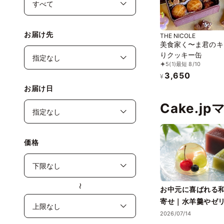
お届け先
THE NICOLE
美食家く〜ま君のキ
りクッキー缶
5
(1)
最短 8/10
3,650
¥
お届け日
Cake.j
価格
〜
お中元に喜ばれる
寄せ｜水羊羹やゼ
る夏ギフト
2026/07/14