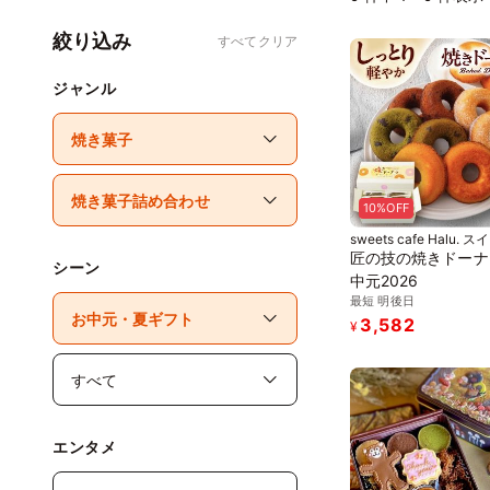
絞り込み
すべてクリア
ジャンル
10%OFF
sweets cafe Halu. 
フェハル
匠の技の焼きドーナツ
シーン
中元2026
最短 明後日
3,582
¥
エンタメ