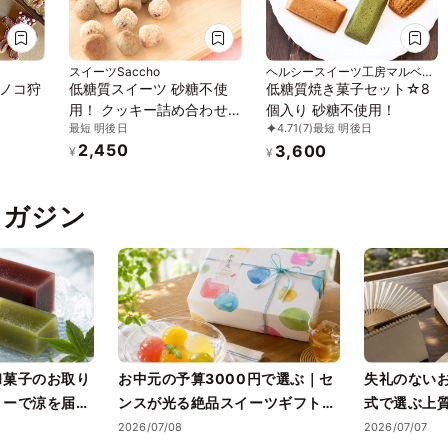
スイーツSaccho
ヘルシースイーツ工房マルベリ
ー
ノコ狩
低糖質スイーツ 砂糖不使
低糖質焼き菓子セット☆8
用！ クッキー詰め合わせ
個入り 砂糖不使用！
最短 明後日
4.71
(7)
最短 明後日
焼菓子ギフト 糖質制限 ロ
2,450
3,600
カボ
¥
¥
pマガジン
和菓子のお取り
お中元の予算3000円で選ぶ｜セ
失礼のない
リーで涼を届け
ンスが光る絶品スイーツギフトと
式で選ぶ上
失敗しない選び方
2026/07/08
2026/07/07