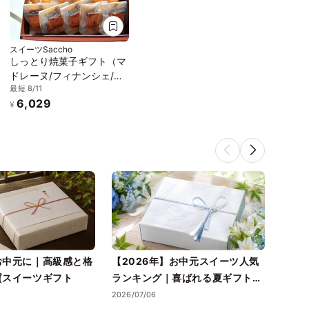
スイーツSaccho
しっとり焼菓子ギフト（マ
ドレーヌ/フィナンシェ/抹
最短 8/11
茶フィナンシェ/フルーツ
6,029
パウンド・各5）
¥
お中元に｜高級感と格
【2026年】お中元スイーツ人気
送料
質スイーツギフト
ランキング｜喜ばれる夏ギフトの
元に
選び方も紹介
ガイ
2026/07/06
2026/0