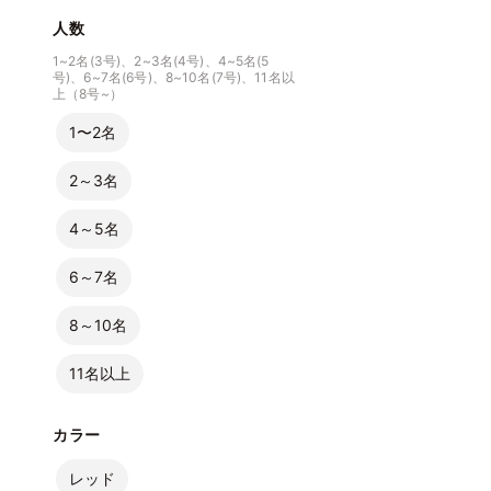
人数
1~2名(3号)、2~3名(4号)、4~5名(5
号)、6~7名(6号)、8~10名(7号)、11名以
上（8号~）
1〜2名
2～3名
4～5名
6～7名
8～10名
11名以上
カラー
レッド