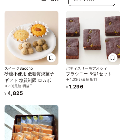
スイーツSaccho
パティスリーモアオシィ
砂糖不使用 低糖質焼菓子
ブラウニー 5個1セット
4.33
(3)
最短 8/11
ギフト 糖質制限 ロカボ
1,296
3
(1)
最短 明後日
¥
4,825
¥