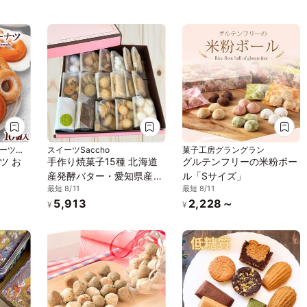
スイーツカ
スイーツSaccho
菓子工房グラングラン
 お
手作り焼菓子15種 北海道
グルテンフリーの米粉ボー
産発酵バター・愛知県産小
ル「Sサイズ」
最短 8/11
最短 8/11
麦使用 こだわりクッキー
5,913
2,228～
ギフト
¥
¥