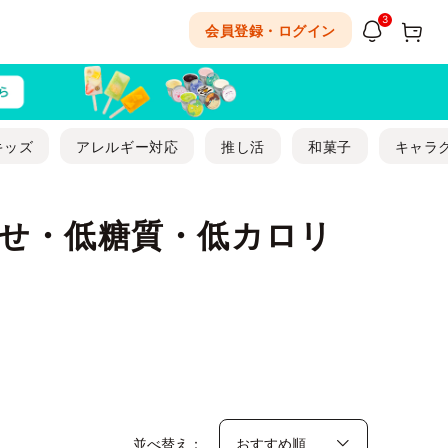
3
会員登録・ログイン
キッズ
アレルギー対応
推し活
和菓子
キャラ
せ・低糖質・低カロリ
並べ替え：