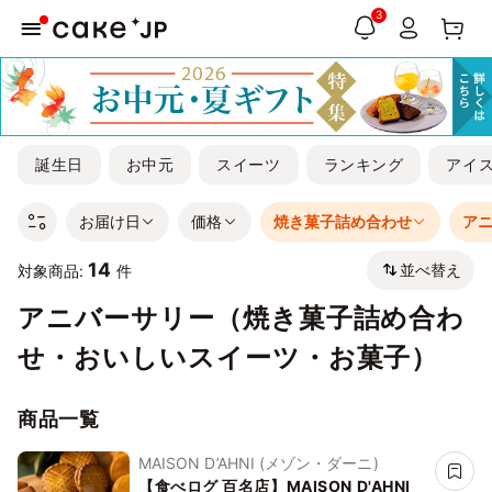
3
誕生日
お中元
スイーツ
ランキング
アイ
お届け日
価格
焼き菓子詰め合わせ
ア
14
並べ替え
対象商品:
件
アニバーサリー（焼き菓子詰め合わ
せ・おいしいスイーツ・お菓子）
商品一覧
MAISON D’AHNI (メゾン・ダーニ)
【食べログ 百名店】MAISON D'AHNI