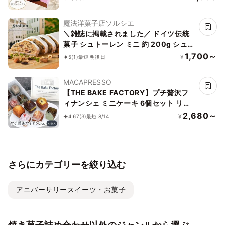
魔法洋菓子店ソルシエ
＼雑誌に掲載されました／ ドイツ伝統
菓子 シュトーレン ミニ 約 200g シュト
レン 本場 【クリスマス だけじゃない！
1,700～
¥
5
(1)
最短 明後日
一年中、いつでも特別なひとときを】焼
き菓子 ギフト
MACAPRESSO
【THE BAKE FACTORY】プチ贅沢フ
ィナンシェ ミニケーキ 6個セット リニ
ュアル TBF お中元2026
2,680～
¥
4.67
(3)
最短 8/14
さらにカテゴリーを絞り込む
アニバーサリースイーツ・お菓子