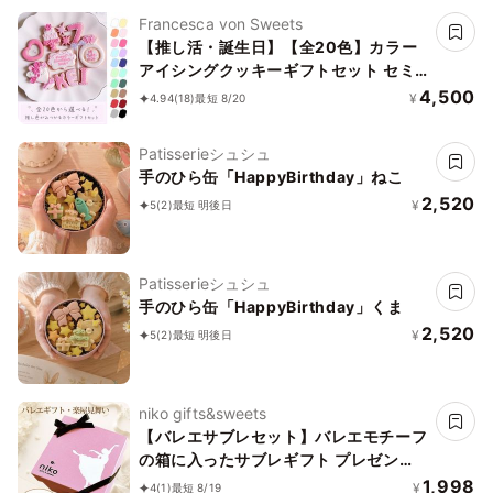
Francesca von Sweets
【推し活・誕生日】【全20色】カラー
アイシングクッキーギフトセット セミ
オーダー 7枚～入り お中元2026
4,500
¥
4.94
(18)
最短 8/20
Patisserieシュシュ
手のひら缶「HappyBirthday」ねこ
2,520
¥
5
(2)
最短 明後日
Patisserieシュシュ
手のひら缶「HappyBirthday」くま
2,520
¥
5
(2)
最短 明後日
niko gifts&sweets
【バレエサブレセット】バレエモチーフ
の箱に入ったサブレギフト プレゼン
ト・楽屋見舞
1,998
¥
4
(1)
最短 8/19