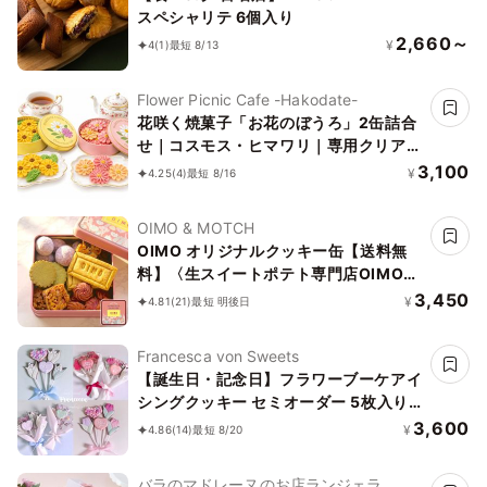
スペシャリテ 6個入り
2,660～
¥
4
(1)
最短 8/13
Flower Picnic Cafe -Hakodate-
花咲く焼菓子「お花のぼうろ」2缶詰合
せ｜コスモス・ヒマワリ｜専用クリアケ
ース仕様｜
3,100
¥
4.25
(4)
最短 8/16
OIMO & MOTCH
OIMO オリジナルクッキー缶【送料無
料】〈生スイートポテト専門店OIMO〉
お中元2026
3,450
¥
4.81
(21)
最短 明後日
Francesca von Sweets
【誕生日・記念日】フラワーブーケアイ
シングクッキー セミオーダー 5枚入り
お中元2026
3,600
¥
4.86
(14)
最短 8/20
バラのマドレーヌのお店ランジェラ