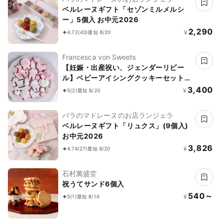
ベルレーヌギフト「セゾンミルメルシ
ー」5個入 お中元2026
2,290
¥
4.72
(43)
最短 8/20
Francesca von Sweets
【妊娠・出産祝い、ジェンダーリビー
ル】ベビーアイシングクッキーセット
セミオーダー 5枚入り～
3,400
¥
5
(2)
最短 8/20
バラのマドレーヌのお店ランジェラ
ベルレーヌギフト「リュクス」(9個入)
お中元2026
3,826
¥
4.74
(27)
最短 8/20
石村萬盛堂
祝うてサンド6個入
540～
¥
5
(1)
最短 8/14