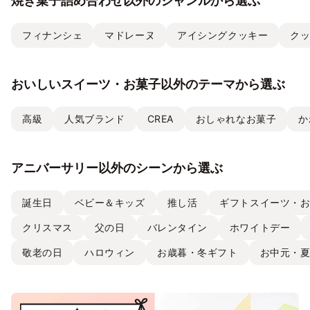
焼き菓子詰め合わせ以外のジャンルから選ぶ
フィナンシェ
マドレーヌ
アイシングクッキー
ク
おいしいスイーツ・お菓子以外のテーマから選ぶ
高級
人気ブランド
CREA
おしゃれなお菓子
か
アニバーサリー以外のシーンから選ぶ
誕生日
ベビー＆キッズ
推し活
ギフトスイーツ・
クリスマス
父の日
バレンタイン
ホワイトデー
敬老の日
ハロウィン
お歳暮・冬ギフト
お中元・