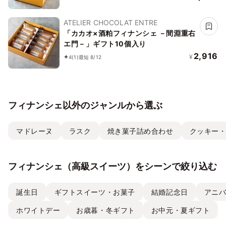
ATELIER CHOCOLAT ENTRE
「カカオ×酒粕フィナンシェ －間淵重右
エ門－」ギフト10個入り
2,916
¥
4
(1)
最短 8/12
フィナンシェ以外のジャンルから選ぶ
マドレーヌ
ラスク
焼き菓子詰め合わせ
クッキー
フィナンシェ（高級スイーツ）をシーンで絞り込む
誕生日
ギフトスイーツ・お菓子
結婚記念日
アニ
ホワイトデー
お歳暮・冬ギフト
お中元・夏ギフト