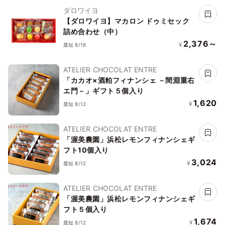
ダロワイヨ
【ダロワイヨ】マカロン ドゥミセック
詰め合わせ（中）
2,376～
¥
最短 8/18
ATELIER CHOCOLAT ENTRE
「カカオ×酒粕フィナンシェ －間淵重右
エ門－」ギフト５個入り
1,620
¥
最短 8/12
ATELIER CHOCOLAT ENTRE
「渥美農園」浜松レモンフィナンシェギ
フト10個入り
3,024
¥
最短 8/12
ATELIER CHOCOLAT ENTRE
「渥美農園」浜松レモンフィナンシェギ
フト５個入り
1,674
¥
最短 8/12