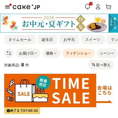
3
タイムセール
誕生日
お中元
スイーツ
ラ
お届け日
価格
フィナンシェ
シーン
8
並べ替え
対象商品:
件
終了まで
27:00:31