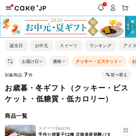
3
誕生日
お中元
スイーツ
ランキング
アイ
お届け日
価格
クッキー・ビスケット
7
並べ替え
対象商品:
件
お歳暮・冬ギフト（クッキー・ビス
ケット・低糖質・低カロリー）
商品一覧
スイーツSaccho
手作り焼菓子12種 北海道産発酵バタ