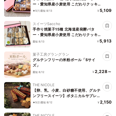
ー・愛知県産小麦使用 こだわりクッキ
ーギフト
5,109
¥
5
(1)
最短 8/13
スイーツSaccho
手作り焼菓子15種 北海道産発酵バタ
ー・愛知県産小麦使用 こだわりクッキ
ーギフト
5,913
¥
最短 8/13
菓子工房グラングラン
グルテンフリーの米粉ボール「Sサイ
ズ」
2,228～
¥
最短 8/12
THE NICOLE
【卵、乳、小麦、白砂糖不使用、グルテ
ンフリースイーツ】ボタニカルサブレ
カカオ、黒糖バニラサブレ缶 2種アソー
2,150
¥
5
(2)
最短 8/12
ト 《ヴィーガンスイーツ》 《無添加》
《アレルギー配慮》
THE NICOLE