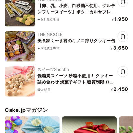
【卵、乳、小麦、白砂糖不使用、グルテ
ンフリースイーツ】ボタニカルサブレ
京抹茶、黒糖バニラサブレ缶 2種アソー
1,950
¥
5
(2)
最短 明日
ト 《ヴィーガンスイーツ》《無添加》
《アレルギー配慮》
THE NICOLE
美食家く〜ま君のキノコ狩りクッキー缶
3,650
¥
5
(1)
最短 8/12
スイーツSaccho
低糖質スイーツ 砂糖不使用！ クッキー
詰め合わせ 焼菓子ギフト 糖質制限 ロカ
ボ
2,450
¥
最短 明日
Cake.jpマガジン