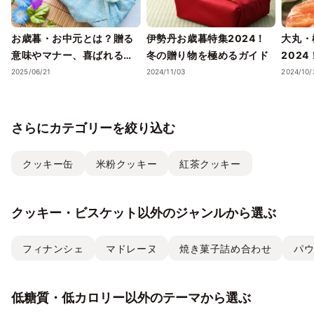
お歳暮・お中元とは？贈る
伊勢丹お歳暮特集2024！
大丸・
意味やマナー、喜ばれるギ
冬の贈り物を極めるガイド
202
フトのポイントまで徹底解
ェック
2025/06/21
2024/11/03
2024/10/
説！
さらにカテゴリーを絞り込む
クッキー缶
米粉クッキー
紅茶クッキー
クッキー・ビスケット以外のジャンルから選ぶ
フィナンシェ
マドレーヌ
焼き菓子詰め合わせ
パ
低糖質・低カロリー以外のテーマから選ぶ