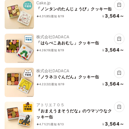
Cake.jp
「ノンタンのたんじょうび」クッキー缶
3,564～
¥
4.31
(85)
最短 8/19
株式会社DADACA
「はらぺこあおむし」クッキー缶
3,564～
¥
4.26
(19)
最短 8/19
株式会社DADACA
『ノラネコぐんだん』クッキー缶
3,564～
¥
4.22
(32)
最短 8/19
アトリエ７０５
『おまえうまそうだな』のウマソウなク
ッキー缶
3,564～
¥
4.71
(21)
最短 8/13