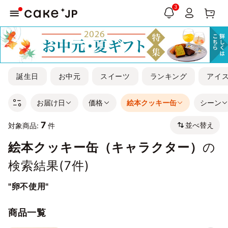
3
誕生日
お中元
スイーツ
ランキング
アイ
お届け日
価格
絵本クッキー缶
シーン
7
並べ替え
対象商品:
件
絵本クッキー缶（キャラクター）
の
検索結果(
7
件)
"卵不使用"
商品一覧