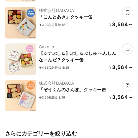
株式会社DADACA
「こんとあき」クッキー缶
3,564～
¥
3.93
(14)
最短 8/19
Cake.jp
【シナぷしゅ】ぷしゅぷしゅ へんしん
な～んだ？クッキー缶
3,564～
¥
4.66
(29)
最短 8/25
株式会社DADACA
「ぞうくんのさんぽ」クッキー缶
3,564～
¥
3.5
(4)
最短 8/19
さらにカテゴリーを絞り込む