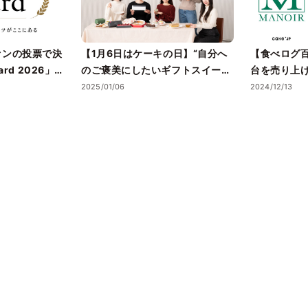
ァンの投票で決
【1月6日はケーキの日】“自分へ
【食べログ百
ard 2026」受
のご褒美にしたいギフトスイー
台を売り上
の温度が上がる
ツ・ケーキ”5選を、Cake.jpでお
ツ！？東京
2025/01/06
2024/12/13
フトスイーツの
取り寄せ
ストラン「
バスクチーズ
て取り扱い