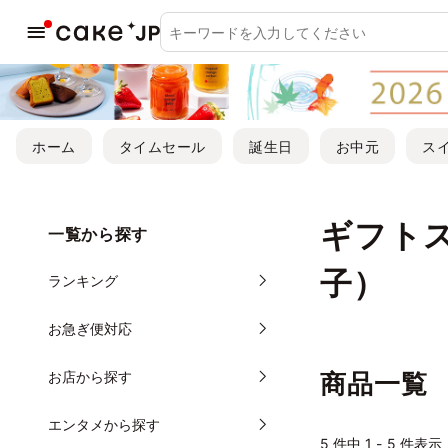
ホーム
タイムセール
誕生日
お中元
ス
ギフト
一覧から探す
子）
ランキング
お急ぎ便対応
お店から探す
商品一覧
エンタメから探す
5
件中 1 - 5 件表示