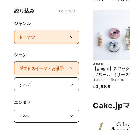
絞り込み
すべてクリア
ジャンル
シーン
gmgm
【gmgm】スワッ
-ノワール-（リー
4.66
(32)
最短 8/15
ンシェ2個・ミニス
3,888
グ・お花のマグネッ
¥
エンタメ
Cake.j