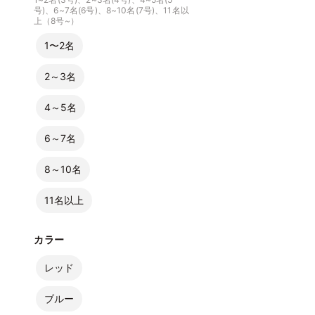
号)、6~7名(6号)、8~10名(7号)、11名以
上（8号~）
1〜2名
2～3名
4～5名
6～7名
8～10名
11名以上
カラー
レッド
ブルー