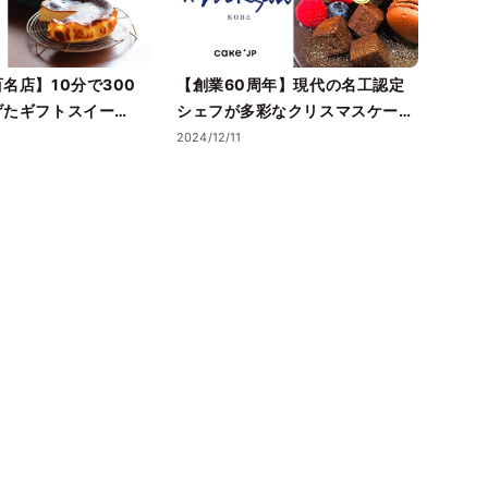
名店】10分で300
【創業60周年】現代の名工認定
【今
げたギフトスイー
シェフが多彩なクリスマスケー
シー
広尾の人気フレンチレ
キ・ギフトスイーツを手掛ける
きた
2024/12/11
2024/1
レストランマノワ」の
「神戸洋藝菓子ボックサン」を
をCa
ケーキをCake.jpに
Cake.jpにて取り扱い開始
開始