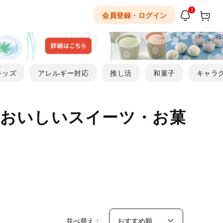
3
会員登録・ログイン
キッズ
アレルギー対応
推し活
和菓子
キャラ
・おいしいスイーツ・お菓
並べ替え：