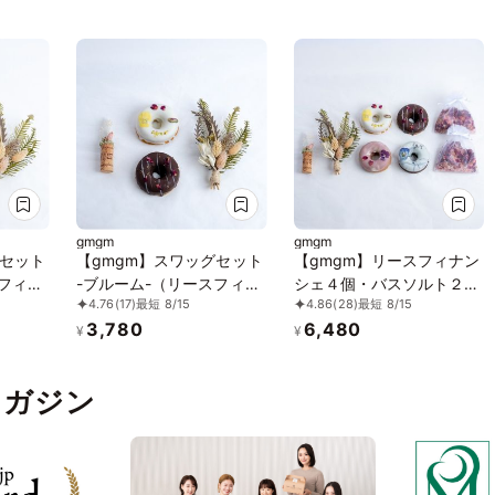
gmgm
gmgm
グセット
【gmgm】スワッグセット
【gmgm】リースフィナン
スフィナ
-ブルーム-（リースフィナ
シェ４個・バスソルト２
4.76
(17)
最短 8/15
4.86
(28)
最短 8/15
ワッ
ンシェ2個・ミニスワッ
個・ミニスワッグ・お花の
3,780
6,480
ト）
グ・お花のマグネット）
コルクマグネットのセット
¥
¥
pマガジン