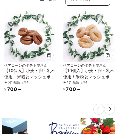
ベアコーンのポテト屋さん
ベアコーンのポテト屋さん
【10個入】小麦・卵・乳不
【10個入】小麦・卵・乳不
使用！米粉とマッシュポテ
使用！米粉とマッシュポテ
5
(1)
最短 8/14
4
(1)
最短 8/14
トのひとくち焼きドーナッ
トのひとくち焼きドーナッ
700～
700～
ツ チョコレート味
ツ 王道プレーン味
¥
¥