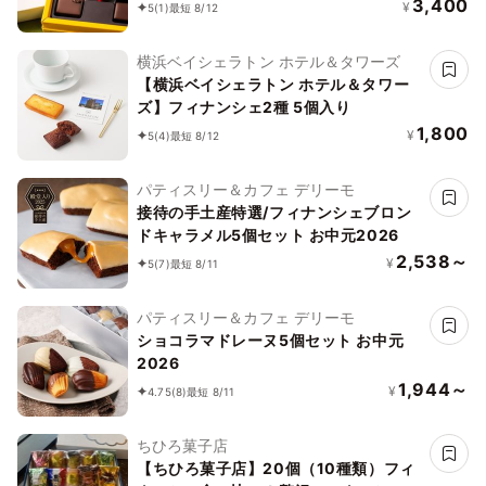
チョ）」※5ピース
3,400
¥
5
(1)
最短 8/12
横浜ベイシェラトン ホテル＆タワーズ
【横浜ベイシェラトン ホテル＆タワー
ズ】フィナンシェ2種 5個入り
1,800
¥
5
(4)
最短 8/12
パティスリー＆カフェ デリーモ
接待の手土産特選/フィナンシェブロン
ドキャラメル5個セット お中元2026
2,538～
¥
5
(7)
最短 8/11
パティスリー＆カフェ デリーモ
ショコラマドレーヌ5個セット お中元
2026
1,944～
¥
4.75
(8)
最短 8/11
ちひろ菓子店
【ちひろ菓子店】20個（10種類）フィ