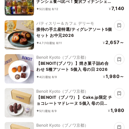
ナンシェ食べ比べ！贅沢フィナンシェ
BOX
7,140
¥
5
(2)
最短 8/12
パティスリー＆カフェ デリーモ
接待の手土産特選/ティグレアソート5個
セット お中元2026
2,657～
¥
4.7
(10)
最短 8/11
Benoit Kyoto（ブノワ京都）
【BENOIT(ブノワ）】焼き菓子詰め合
わせ 5種アソート 5個入 母の日 2026
1,980～
¥
4
(2)
最短 8/9
Benoit Kyoto（ブノワ京都）
【BENOIT（ブノワ）】 Cake.jp限定 チ
ョコレートマドレーヌ 5個入 母の日
2026
1,980
¥
5
(1)
最短 8/9
Benoit Kyoto（ブノワ京都）