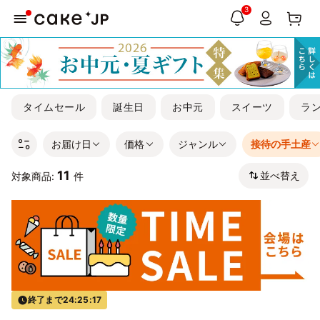
3
タイムセール
誕生日
お中元
スイーツ
ラ
お届け日
価格
ジャンル
接待の手土産
11
並べ替え
対象商品:
件
終了まで
24:25:17