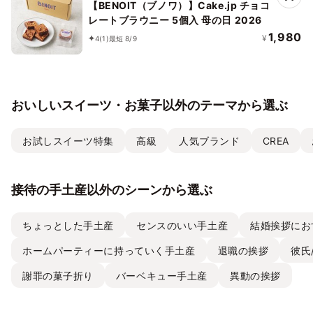
【BENOIT（ブノワ）】Cake.jp チョコ
レートブラウニー 5個入 母の日 2026
1,980
¥
4
(1)
最短 8/9
おいしいスイーツ・お菓子以外のテーマから選ぶ
お試しスイーツ特集
高級
人気ブランド
CREA
接待の手土産以外のシーンから選ぶ
ちょっとした手土産
センスのいい手土産
結婚挨拶にお
ホームパーティーに持っていく手土産
退職の挨拶
彼氏
謝罪の菓子折り
バーベキュー手土産
異動の挨拶