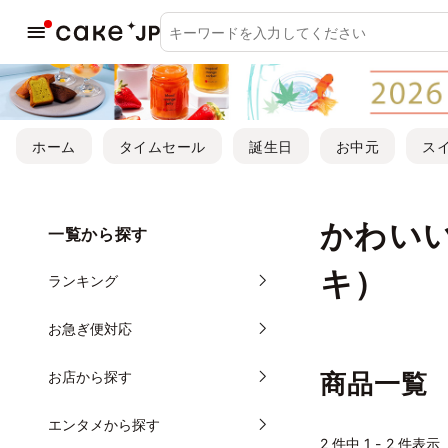
ホーム
タイムセール
誕生日
お中元
ス
かわい
一覧から探す
キ）
ランキング
お急ぎ便対応
お店から探す
商品一覧
エンタメから探す
2
件中 1 - 2 件表示