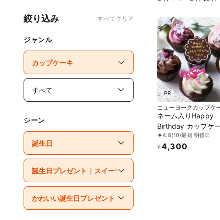
絞り込み
すべてクリア
ジャンル
PR
ニューヨークカップケ
ネーム入りHappy
シーン
Birthday カップケ
4.8
(10)
最短 明後日
誕生日プレゼント
4,300
¥