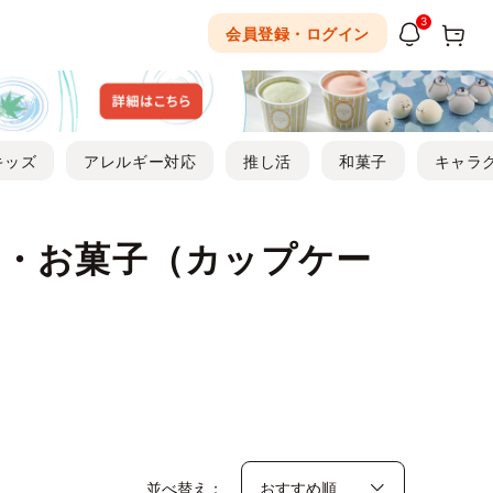
3
会員登録・ログイン
キッズ
アレルギー対応
推し活
和菓子
キャラ
・お菓子（カップケー
並べ替え：