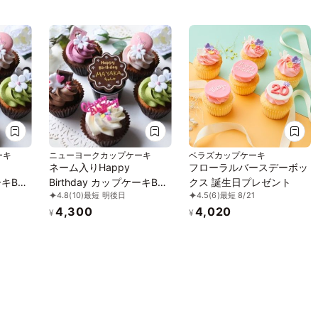
ーキ
ニューヨークカップケーキ
ベラズカップケーキ
ネーム入りHappy
フローラルバースデーボッ
ーキBox
Birthday カップケーキBox
クス 誕生日プレゼント
4.8
(10)
最短 明後日
4.5
(6)
最短 8/21
誕生日プレゼント
4,300
4,020
¥
¥